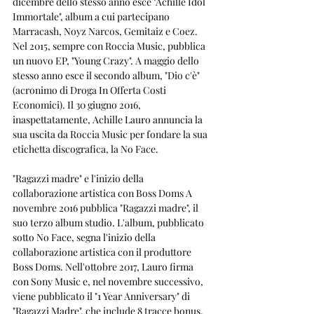
dicembre dello stesso anno esce "Achille Idol 
Immortale", album a cui partecipano 
Marracash, Noyz Narcos, Gemitaiz e Coez. 
Nel 2015, sempre con Roccia Music, pubblica 
un nuovo EP, "Young Crazy". A maggio dello 
stesso anno esce il secondo album, "Dio c'è" 
(acronimo di Droga In Offerta Costi 
Economici). Il 30 giugno 2016, 
inaspettatamente, Achille Lauro annuncia la 
sua uscita da Roccia Music per fondare la sua 
etichetta discografica, la No Face.
"Ragazzi madre" e l'inizio della 
collaborazione artistica con Boss Doms A 
novembre 2016 pubblica "Ragazzi madre", il 
suo terzo album studio. L'album, pubblicato 
sotto No Face, segna l'inizio della 
collaborazione artistica con il produttore 
Boss Doms. Nell'ottobre 2017, Lauro firma 
con Sony Music e, nel novembre successivo, 
viene pubblicato il "1 Year Anniversary" di 
"Ragazzi Madre", che include 8 tracce bonus. 