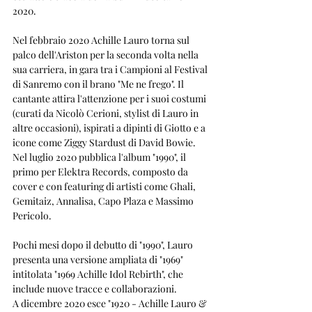
2020.
Nel febbraio 2020 Achille Lauro torna sul 
palco dell'Ariston per la seconda volta nella 
sua carriera, in gara tra i Campioni al Festival 
di Sanremo con il brano "Me ne frego". Il 
cantante attira l'attenzione per i suoi costumi 
(curati da Nicolò Cerioni, stylist di Lauro in 
altre occasioni), ispirati a dipinti di Giotto e a 
icone come Ziggy Stardust di David Bowie.
Nel luglio 2020 pubblica l'album "1990", il 
primo per Elektra Records, composto da 
cover e con featuring di artisti come Ghali, 
Gemitaiz, Annalisa, Capo Plaza e Massimo 
Pericolo. 
Pochi mesi dopo il debutto di "1990", Lauro 
presenta una versione ampliata di "1969" 
intitolata "1969 Achille Idol Rebirth", che 
include nuove tracce e collaborazioni.
A dicembre 2020 esce "1920 - Achille Lauro & 