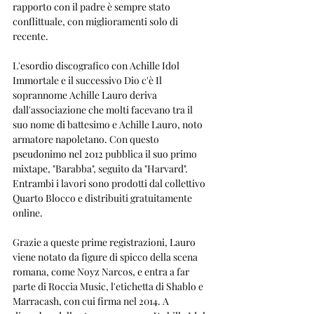
rapporto con il padre è sempre stato 
conflittuale, con miglioramenti solo di 
recente.
L'esordio discografico con Achille Idol 
Immortale e il successivo Dio c'è Il 
soprannome Achille Lauro deriva 
dall'associazione che molti facevano tra il 
suo nome di battesimo e Achille Lauro, noto 
armatore napoletano. Con questo 
pseudonimo nel 2012 pubblica il suo primo 
mixtape, "Barabba", seguito da "Harvard". 
Entrambi i lavori sono prodotti dal collettivo 
Quarto Blocco e distribuiti gratuitamente 
online. 
Grazie a queste prime registrazioni, Lauro 
viene notato da figure di spicco della scena 
romana, come Noyz Narcos, e entra a far 
parte di Roccia Music, l'etichetta di Shablo e 
Marracash, con cui firma nel 2014. A 