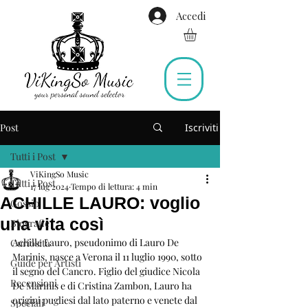
Accedi
Post
Iscriviti
Tutti i Post
ViKingSo Music
Tutti i Post
17 lug 2024
Tempo di lettura: 4 min
ACHILLE LAURO: voglio
Gossip
una vita così
Biografie
Achille Lauro, pseudonimo di Lauro De 
Curiosità
Marinis, nasce a Verona il 11 luglio 1990, sotto 
Guide per Artisti
il segno del Cancro. Figlio del giudice Nicola 
Recensioni
De Marinis e di Cristina Zambon, Lauro ha 
origini pugliesi dal lato paterno e venete dal 
Speciali