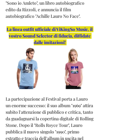
"Sono io Amleto", un libro autobiografico 
edito da Rizzoli, e annuncia il film 
autobiografico "Achille Lauro No Face". 
La linea outfit ufficiale di ViKingSo Music, il 
vostro Sound Selector di fiducia, diffidate 
dalle imitazioni!
La partecipazione al Festival porta a Lauro 
un enorme successo: il suo album "1969" attira 
subito l'attenzione di pubblico e critica, tanto 
da guadagnarsi la copertina digitale di Rolling 
Stone. Dopo il "Rolls Royce Tour", Lauro 
pubblica il nuovo singolo "1990", primo 
estratto e traccia dell'album in uscita nel 