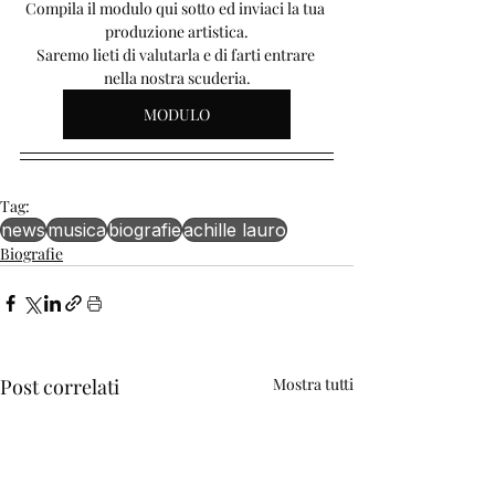
Compila il modulo qui sotto ed inviaci la tua 
produzione artistica.
Saremo lieti di valutarla e di farti entrare 
nella nostra scuderia.
MODULO
Tag:
news
musica
biografie
achille lauro
Biografie
Post correlati
Mostra tutti