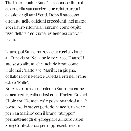
The Untouchable Band", il secondo album di 
cover della sua carriera che reinterpreta i 
classici degli anni Venti. Dopo il successo 
ottenuto nelle edizioni precedenti, nel marzo 
2021 Lauro ritorna a Sanremo come ospite 
fisso della 71ª edizione, esibendosi con vari 
brani.
Lauro, poi Sanremo 2022 e partecipazione 
all'Eurovision Nell'aprile 2021 esce "Lauro", il 
suo sesto album, che include brani come 
"Solo noi", "Latte +" e "Marilù". In giugno, 
collabora con Fedez e Orietta Berti nel brano 
estivo "Mille".
Nel 2022 ritorna sul palco di Sanremo come 
concorrente, esibendosi con l'Harlem Gospel 
Choir con "Domenica" e posizionandosi al 14º 
posto. Nello stesso periodo, vince "Una voce 
per San Marino" con il brano "Stripper", 
permettendogli di gareggiare all'Eurovision 
Song Contest 2022 per rappresentare San 