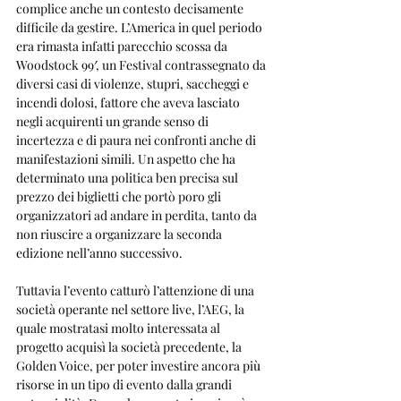
complice anche un contesto decisamente 
difficile da gestire. L’America in quel periodo 
era rimasta infatti parecchio scossa da 
Woodstock 99′, un Festival contrassegnato da 
diversi casi di violenze, stupri, saccheggi e 
incendi dolosi, fattore che aveva lasciato 
negli acquirenti un grande senso di 
incertezza e di paura nei confronti anche di 
manifestazioni simili. Un aspetto che ha 
determinato una politica ben precisa sul 
prezzo dei biglietti che portò poro gli 
organizzatori ad andare in perdita, tanto da 
non riuscire a organizzare la seconda 
edizione nell’anno successivo.
Tuttavia l’evento catturò l’attenzione di una 
società operante nel settore live, l’AEG, la 
quale mostratasi molto interessata al 
progetto acquisì la società precedente, la 
Golden Voice, per poter investire ancora più 
risorse in un tipo di evento dalla grandi 