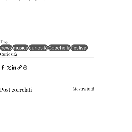
Tag:
news
musica
curiosità
Coachella
Festival
Curiosità
Post correlati
Mostra tutti