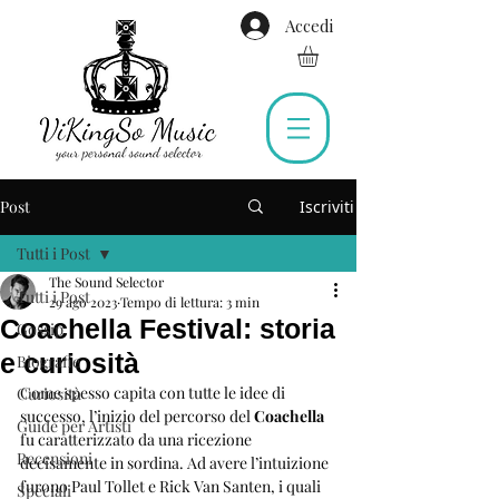
Accedi
Post
Iscriviti
Tutti i Post
The Sound Selector
Tutti i Post
29 ago 2023
Tempo di lettura: 3 min
Coachella Festival: storia
Gossip
e curiosità
Biografie
Come spesso capita con tutte le idee di 
Curiosità
successo, l’inizio del percorso del 
Coachella
Guide per Artisti
fu caratterizzato da una ricezione 
Recensioni
decisamente in sordina. Ad avere l’intuizione 
furono Paul Tollet e Rick Van Santen, i quali 
Speciali