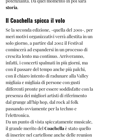
potenzialità. Da quel momento in poi sarà 
storia
.
Il Coachella spicca il volo
Se la seconda edizione, -quella del 2001-, per 
meri motivi organizzativi verrà allestita in un 
solo giorno, a partire dal 2002 il Festival 
comincerà ad espandersi in un processo di 
crescita lento ma continuo. Arriveranno, 
infatti, i concerti spalmati in più giorni, ma 
con il passare del tempo anche più palchi, 
con il chiaro intento di radunare alla Valley 
migliaia e migliaia di persone con gusti 
differenti pronte per essere soddisfatte con la 
presenza dei migliori artisti di riferimento 
dal grunge all’hip hop, dal rock al folk 
passando ovviamente per la techno e 
l’elettronica.
Da un punto di vista spiccatamente musicale, 
il grande merito del
 Coachella
 è stato quello 
di inserire nel cartellone anche delle reunion 