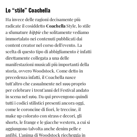
Lo “stile” Coachella 
Ha invece delle ragioni decisamente più 
radicate il cosiddetto
 Coachella
 Style, lo stile 
a sfumature
 hippie
 che solitamente vediamo 
immortalato nei contenuti pubblicati dai 
content creator nel corso dell’evento. La 
scelta di questo tipo di abbigliamento è infatti 
direttamente collegata a una delle 
manifestazioni musicali più importanti della 
storia, ovvero Woodstock. Come detto in 
precedenza infatti, il Coachella nasce 
tutt’altro che casualmente nel 1999 proprio 
per celebrare i trent’anni del Festival andato 
in scena nel 1969. Da qui provengono quindi 
tutti i codici stilistici presenti ancora oggi, 
come le coroncine di fiori, le treccine, il 
make up colorato con strass e decori, gli 
shorts, le frange e le giacche western, a cui si 
aggiungono talvolta anche denim pelle e 
anfibi. L’anima di Woodstock riecheggia in 