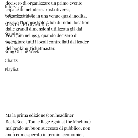
decisero di organizzare un primo evento 
Interviste
capace di includere artisti diversi, 
ViKingSo Music
organizzandolo in una venue quasi inedita, 
ovvero l’Empire Polo Club di Indio, location 
MENTAL BLOG MUSIC
dalle grandi dimensioni utilizzata già dai 
Scouting
Pearl Jam nel 1993, quando decisero di 
boicottare tutti i locali controllati dal leader 
Novità
del booking Ticketmaster.
Song Of The Week
Charts
Playlist
Ma la prima edizione (con headliner 
Beck,Beck, Tool e Rage Against the Machine) 
malgrado un buon successo di pubblico, non 
andò come sperato in termini economici, 