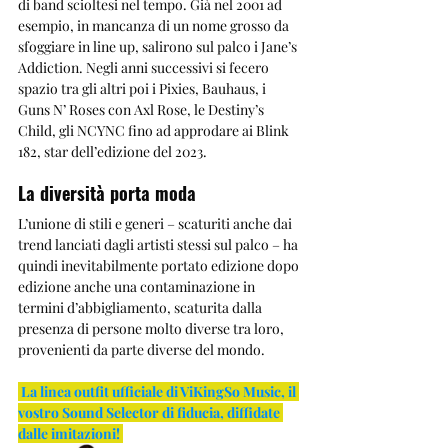
di band scioltesi nel tempo. Già nel 2001 ad 
esempio, in mancanza di un nome grosso da 
sfoggiare in line up, salirono sul palco i Jane’s 
Addiction. Negli anni successivi si fecero 
spazio tra gli altri poi i Pixies, Bauhaus, i 
Guns N’ Roses con Axl Rose, le Destiny’s 
Child, gli NCYNC fino ad approdare ai Blink 
182, star dell’edizione del 2023.
La diversità porta moda 
L’unione di stili e generi – scaturiti anche dai 
trend lanciati dagli artisti stessi sul palco – ha 
quindi inevitabilmente portato edizione dopo 
edizione anche una contaminazione in 
termini d’abbigliamento, scaturita dalla 
presenza di persone molto diverse tra loro, 
provenienti da parte diverse del mondo.
La linea outfit ufficiale di ViKingSo Music, il 
vostro Sound Selector di fiducia, diffidate 
dalle imitazioni!