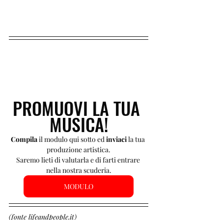
PROMUOVI LA TUA 
MUSICA!
Compila 
il modulo qui sotto ed 
inviaci 
la tua 
produzione artistica.
Saremo lieti di valutarla e di farti entrare 
nella nostra scuderia.
MODULO
(fonte lifeandpeople.it)