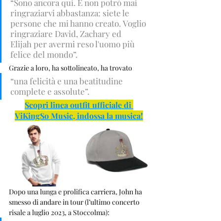
“Sono ancora qui. E non potrò mai 
ringraziarvi abbastanza: siete le 
persone che mi hanno creato. Voglio 
ringraziare David, Zachary ed 
Elijah per avermi reso l'uomo più 
felice del mondo”. 
Grazie a loro, ha sottolineato, ha trovato
“una felicità e una beatitudine 
complete e assolute”. 
Scopri linea outfit ufficiale di 
ViKingSo Music, indossa la musica!
Dopo una lunga e prolifica carriera, John ha 
smesso di andare in tour (l’ultimo concerto 
risale a luglio 2023, a Stoccolma): 