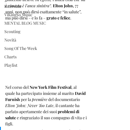
è rimasta è l'anca sinistra”. 
Elton John,
 77 
Interviste
anni, non può dirsi esattamente “in salute”, 
ViKingSo Music
ma può dirsi – e lo fa – 
grato e felice
. 
MENTAL BLOG MUSIC
Scouting
Novità
Song Of The Week
Charts
Playlist
Nel corso del 
New York Film Festival
, al 
quale ha partecipato insieme al marito 
David 
Furnish
 per la 
première
 del documentario 
Elton John: Never Too Late
, il cantante ha 
parlato apertamente dei suoi 
problemi di 
salute
 e ringraziato il suo compagno di vita e i 
figli. 