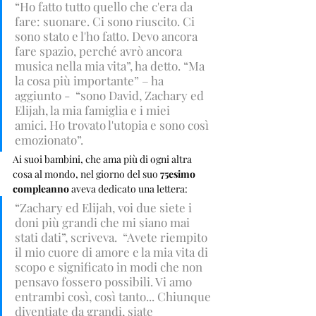
“Ho fatto tutto quello che c'era da 
fare: suonare. Ci sono riuscito. Ci 
sono stato e l'ho fatto. Devo ancora 
fare spazio, perché avrò ancora 
musica nella mia vita”, ha detto. “Ma 
la cosa più importante” – ha 
aggiunto -  “sono David, Zachary ed 
Elijah, la mia famiglia e i miei 
amici. Ho trovato l'utopia e sono così 
emozionato”.
Ai suoi bambini, che ama più di ogni altra 
cosa al mondo, nel giorno del suo 
75esimo 
compleanno
 aveva dedicato una lettera:
“Zachary ed Elijah, voi due siete i 
doni più grandi che mi siano mai 
stati dati”, scriveva.  “Avete riempito 
il mio cuore di amore e la mia vita di 
scopo e significato in modi che non 
pensavo fossero possibili. Vi amo 
entrambi così, così tanto... Chiunque 
diventiate da grandi, siate 