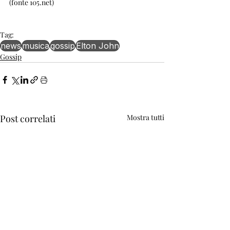
(fonte 105.net)
Tag:
news
musica
gossip
Elton John
Gossip
Post correlati
Mostra tutti