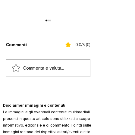
0.0/5 (0)
Commenti
Elton John perde la
Elton e l'asta d
Commenta e valuta...
vista ad un occhio per
Christie’s: in ve
una grave infezione
sua collezione
Disclaimer immagini e contenuti
Le immagini e gli eventuali contenuti multimediali
presenti in questo articolo sono utilizzati a scopo
informativo, editoriale e di commento. I diritti sulle
immagini restano dei rispettivi autori/aventi diritto