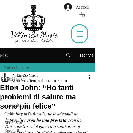
Accedi
Post
Iscriviti
Tutti i Post
ViKingSo Music
Tutti i Post
8 ott 2024
Tempo di lettura: 2 min
Elton John: “Ho tanti
Gossip
problemi di salute ma
Biografie
sono più felice”
Curiosità
Guide per Artisti
“Non ho più le tonsille, né le adenoidi né 
l’appendice. 
Non ho una prostata
. Non ho 
Recensioni
l’anca destra, né il ginocchio sinistro, né il 
Speciali
ginocchio destro. In effetti, l'unica cosa che mi 