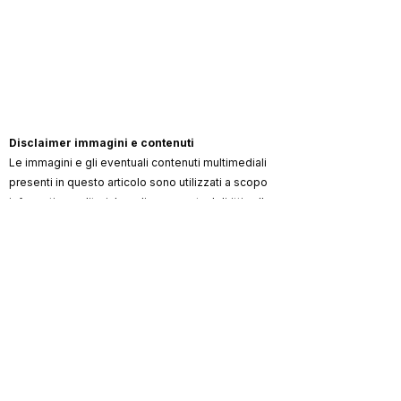
Disclaimer immagini e contenuti
Le immagini e gli eventuali contenuti multimediali
presenti in questo articolo sono utilizzati a scopo
informativo, editoriale e di commento. I diritti sulle
immagini restano dei rispettivi autori/aventi diritto
(artista, fotografo, agenzia, label, ufficio stampa,
testata).
ViKingSo Music
non rivendica la proprietà dei
materiali di terzi e, ove possibile, indica la
fonte/credito. Qualora un contenuto risultasse non
autorizzato o lesivo di diritti, l’avente diritto può
richiederne la rimozione o la correzione dei crediti
scrivendo a
info@vikingsomusic.com
:
provvederemo tempestivamente.