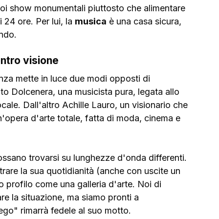
uoi show monumentali piuttosto che alimentare 
4 ore. Per lui, la 
musica
 è una casa sicura, 
ondo.
ntro visione
nza mette in luce due modi opposti di 
ato Dolcenera, una musicista pura, legata allo 
cale. Dall'altro Achille Lauro, un visionario che 
'opera d'arte totale, fatta di moda, cinema e 
ossano trovarsi su lunghezze d'onda differenti. 
rare la sua quotidianità (anche con uscite un 
uo profilo come una galleria d'arte. Noi di 
e la situazione, ma siamo pronti a 
go" rimarrà fedele al suo motto.