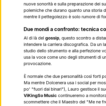
nuove sonorità e sulla preparazione dei s
polemiche che durano quanto una storia di 2
mentre il pettegolezzo è solo rumore di f
Due mondi a confronto: tecnica co
Al di là del 
gossip
, questo scontro a dista
intendere la carriera discografica. Da un l
studio dello strumento e alla perfezione vo
usa la voce come uno degli strumenti di un
provocazione.
È normale che due personalità così forti p
Ma mentre Dolcenera usa i social per most
po' "fuori dai binari"), Lauro gestisce il s
ViKingSo Music
 continueremo a monitorar
scommettere che il Maestro del "Me ne fre