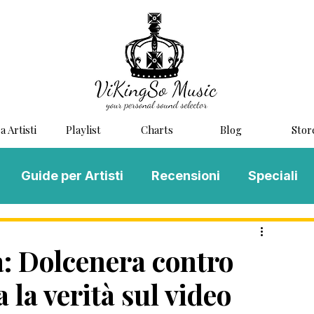
a Artisti
Playlist
Charts
Blog
Stor
Guide per Artisti
Recensioni
Speciali
LOG MUSIC
Scouting
Novità
ia: Dolcenera contro
 la verità sul video