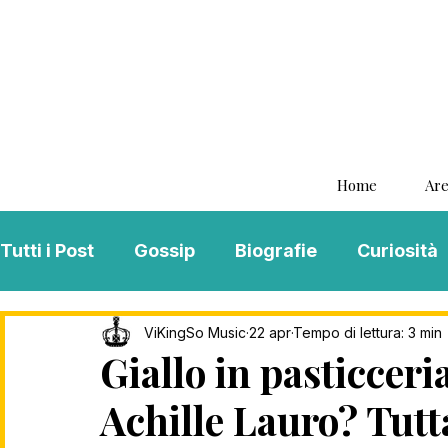
Home
Are
Tutti i Post
Gossip
Biografie
Curiosità
Interviste
ViKingSo Music
MENTAL B
ViKingSo Music
22 apr
Tempo di lettura: 3 min
Giallo in pasticcer
Achille Lauro? Tutta
Song Of The Week
Charts
Playlist