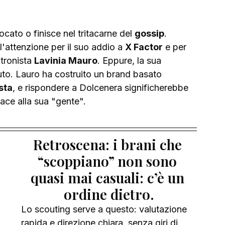
cato o finisce nel tritacarne del 
gossip
. 
'attenzione per il suo addio a 
X Factor
 e per 
tronista 
Lavinia Mauro
. Eppure, la sua 
oluto. Lauro ha costruito un brand basato 
sta
, e rispondere a Dolcenera significherebbe 
iace alla sua "gente".
Retroscena: i brani che 
“scoppiano” non sono 
quasi mai casuali: c’è un 
ordine dietro.
Lo scouting serve a questo: valutazione 
rapida e direzione chiara, senza giri di 