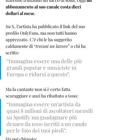
starebbe fruttando un sacco di soldi. Oggi 
un 
abbonamento al suo canale costa dieci 
dollari al mese
.
Su X, l’artista ha pubblicato il link del suo 
profilo OnlyFans, ma non tutti hanno 
apprezzato. C’è chi le ha suggerito 
caldamente di “
trovasi un lavoro
” o chi ha 
scritto: 
“Immagina essere una delle più 
grandi popstar e musiciste in 
Europa e ridursi a questo”. 
Ma la cantante non si è certo fatta 
scoraggiare e anzi ha ribattuto a tono: 
“Immagina essere un’artista da 
quasi 8 milioni di ascoltatori mensili 
su Spotify ma guadagnare più 
denaro da 1000 iscritti a un canale 
per le foto dei tuoi piedi”. 
Ha poi chiosato: 