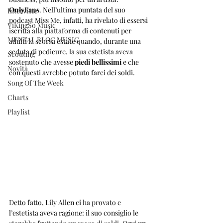
OnlyFans
. Nell’ultima puntata del suo 
Interviste
podcast Miss Me, infatti, ha rivelato di essersi 
ViKingSo Music
iscritta alla piattaforma di contenuti per 
MENTAL BLOG MUSIC
adulti la scorsa estate quando, durante una 
seduta di pedicure, la sua estetista aveva 
Scouting
sostenuto che avesse 
piedi bellissimi
 e che 
Novità
con questi avrebbe potuto farci dei soldi. 
Song Of The Week
Charts
Playlist
Detto fatto, Lily Allen ci ha provato e 
l’estetista aveva ragione: il suo consiglio le 