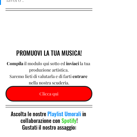
PROMUOVI LA TUA MUSICA!
Compila 
il modulo qui sotto ed 
inviaci 
la tua 
produzione artistica.
Saremo lieti di valutarla e di farti 
entrare 
nella nostra scuderia.
Clicca qui
Ascolta le nostre 
Playlist Umorali
 in 
collaborazione con 
Spotify
!
Gustati il nostro assaggio: