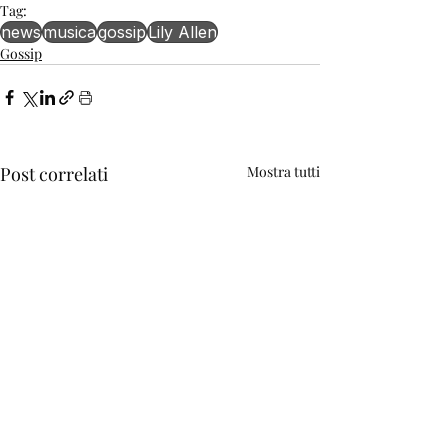
Tag:
news
musica
gossip
Lily Allen
Gossip
Post correlati
Mostra tutti