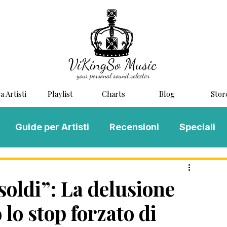
a Artisti
Playlist
Charts
Blog
Stor
Guide per Artisti
Recensioni
Speciali
LOG MUSIC
Scouting
Novità
soldi”: La delusione
 lo stop forzato di