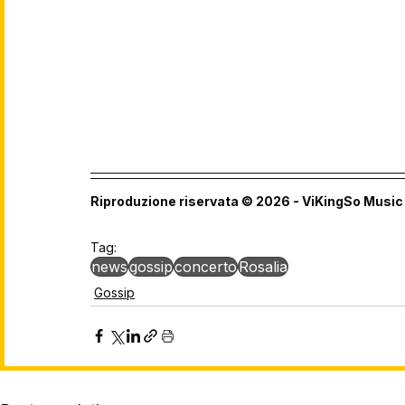
Riproduzione riservata © 2026 - ViKingSo Music
Tag:
news
gossip
concerto
Rosalia
Gossip