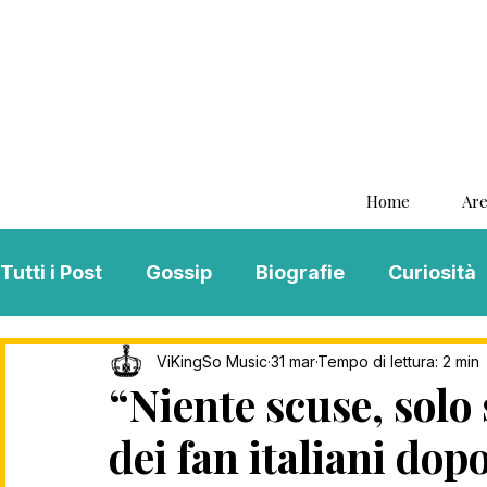
Home
Are
Tutti i Post
Gossip
Biografie
Curiosità
Interviste
ViKingSo Music
MENTAL B
ViKingSo Music
31 mar
Tempo di lettura: 2 min
“Niente scuse, solo 
dei fan italiani dopo
Song Of The Week
Charts
Playlist