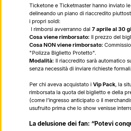
Ticketone e Ticketmaster hanno inviato le p
delineando un piano di riaccredito piuttos
i propri soldi:
 I rimborsi avverranno dal 
7 aprile al 30 
Cosa viene rimborsato:
 Il prezzo del bigli
Cosa NON viene rimborsato:
 Commission
"Polizza Biglietto Protetto".
Modalità:
 Il riaccredito sarà automatico 
senza necessità di inviare richieste formali
Per chi aveva acquistato i 
Vip Pack
, la s
rimborsata la quota del biglietto e della pr
(come l’ingresso anticipato o il merchandi
usufruito prima che lo show venisse interr
La delusione dei fan: “Potevi conqui