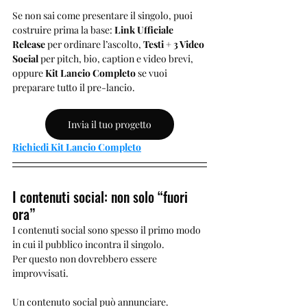
Se non sai come presentare il singolo, puoi 
costruire prima la base: 
Link Ufficiale 
Release
 per ordinare l’ascolto, 
Testi + 3 Video 
Social
 per pitch, bio, caption e video brevi, 
oppure 
Kit Lancio Completo
 se vuoi 
preparare tutto il pre-lancio.
Invia il tuo progetto
Richiedi Kit Lancio Completo
I contenuti social: non solo “fuori 
ora”
I contenuti social sono spesso il primo modo 
in cui il pubblico incontra il singolo.
Per questo non dovrebbero essere 
improvvisati.
Un contenuto social può annunciare.