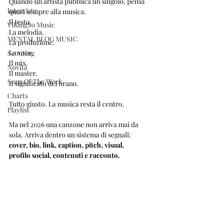
Quando un artista pubblica un singolo, pensa 
Interviste
quasi sempre alla musica.
Il testo.
ViKingSo Music
La melodia.
MENTAL BLOG MUSIC
La produzione.
La voce.
Scouting
Il mix.
Novità
Il master.
Song Of The Week
Il significato del brano.
Charts
Tutto giusto. La musica resta il centro.
Playlist
Ma nel 2026 una canzone non arriva mai da 
sola. Arriva dentro un sistema di segnali: 
cover, bio, link, caption, pitch, visual, 
profilo social, contenuti e racconto.