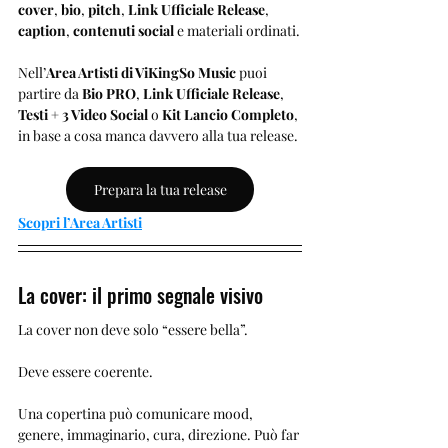
cover
, 
bio
, 
pitch
, 
Link Ufficiale Release
, 
caption
, 
contenuti social
 e materiali ordinati.
Nell’
Area Artisti di ViKingSo Music
 puoi 
partire da 
Bio PRO
, 
Link Ufficiale Release
, 
Testi + 3 Video Social
 o 
Kit Lancio Completo
, 
in base a cosa manca davvero alla tua release.
Prepara la tua release
Scopri l’Area Artisti
La cover: il primo segnale visivo
La cover non deve solo “essere bella”.
Deve essere coerente.
Una copertina può comunicare mood, 
genere, immaginario, cura, direzione. Può far 