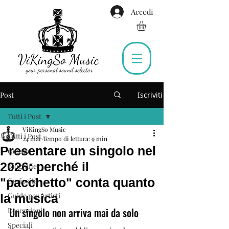
Accedi
Post
Iscriviti
Tutti i Post
ViKingSo Music
Tutti i Post
24 mar
Tempo di lettura: 9 min
Presentare un singolo nel
Gossip
2026: perché il
Biografie
"pacchetto" conta quanto
Curiosità
Guide per Artisti
la musica
Un singolo non arriva mai da solo
Recensioni
Speciali