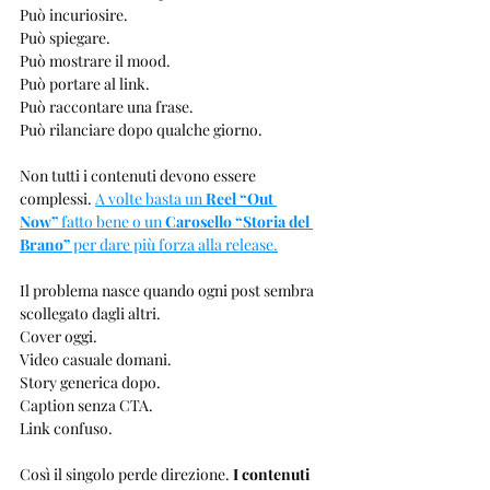
Può incuriosire.
Può spiegare.
Può mostrare il mood.
Può portare al link.
Può raccontare una frase.
Può rilanciare dopo qualche giorno.
Non tutti i contenuti devono essere 
complessi. 
A volte basta un 
Reel “Out 
Now”
 fatto bene o un 
Carosello “Storia del 
Brano”
 per dare più forza alla release.
Il problema nasce quando ogni post sembra 
scollegato dagli altri.
Cover oggi.
Video casuale domani.
Story generica dopo.
Caption senza CTA.
Link confuso.
Così il singolo perde direzione. 
I contenuti 