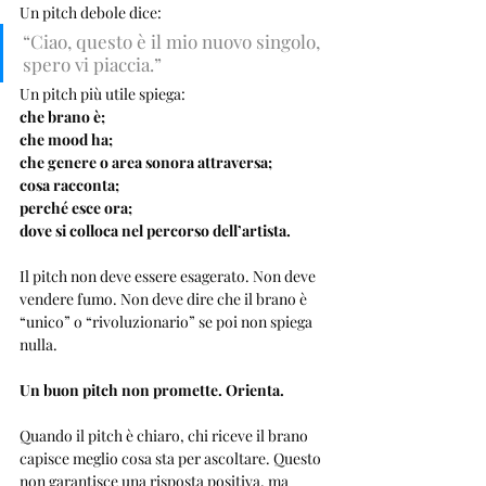
Un pitch debole dice:
“Ciao, questo è il mio nuovo singolo, 
spero vi piaccia.”
Un pitch più utile spiega:
che brano è;
che mood ha;
che genere o area sonora attraversa;
cosa racconta;
perché esce ora;
dove si colloca nel percorso dell’artista.
Il pitch non deve essere esagerato. Non deve 
vendere fumo. Non deve dire che il brano è 
“unico” o “rivoluzionario” se poi non spiega 
nulla.
Un buon pitch non promette. Orienta.
Quando il pitch è chiaro, chi riceve il brano 
capisce meglio cosa sta per ascoltare. Questo 
non garantisce una risposta positiva, ma 