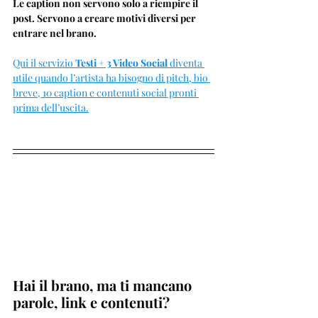
Le caption non servono solo a riempire il 
post. Servono a creare motivi diversi per 
entrare nel brano.
Qui il servizio
 Testi + 3 Video Social
 diventa 
utile quando l’artista ha bisogno di pitch, bio 
breve, 10 caption e contenuti social pronti 
prima dell’uscita.
Hai il brano, ma ti mancano 
parole, link e contenuti?