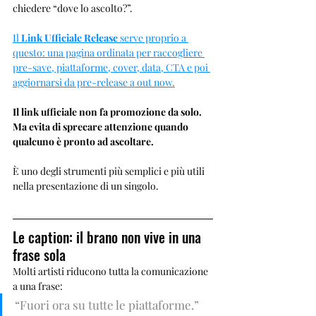
chiedere “dove lo ascolto?”.
Il 
Link Ufficiale Release
 serve proprio a 
questo: una pagina ordinata per raccogliere 
pre-save, piattaforme, cover, data, CTA e poi 
aggiornarsi da pre-release a out now.
Il link ufficiale non fa promozione da solo. 
Ma evita di sprecare attenzione quando 
qualcuno è pronto ad ascoltare.
È uno degli strumenti più semplici e più utili 
nella presentazione di un singolo.
Le caption: il brano non vive in una 
frase sola
Molti artisti riducono tutta la comunicazione 
a una frase:
“Fuori ora su tutte le piattaforme.”