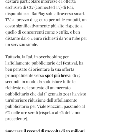
destare particolare interesse è l'offerta 
esclusiva di Ctv (connected Tv) di Rai, 
disponibile su RaiPlay solo attraverso smart 
TV, al prezzo di 93 euro per mille contatti, un 
costo significativamente più alto rispetto a 
quello di concorrenti come Netflix, e ben 
distante dai 9,4 euro richiesti da YouTube per 
un servizio simile. 
Tuttavia, la Rai, in overbooking per 
l’affollamento pubblicitario del Festival, ha 
ben pensato di orientare la sua offerta 
principalmente verso 
spot più brevi
, di 15 
secondi, in modo da soddisfare tutte le 
richieste nel contesto di un mercato 
pubblicitario che dal 1° gennaio 2023 ha visto 
un'ulteriore riduzione dell'affollamento 
pubblicitario per Viale Mazzini, passando al 
6% nelle ore serali (rispetto al 7% dell'anno 
precedente).
Superare il record di raccolta di 50 milioni 