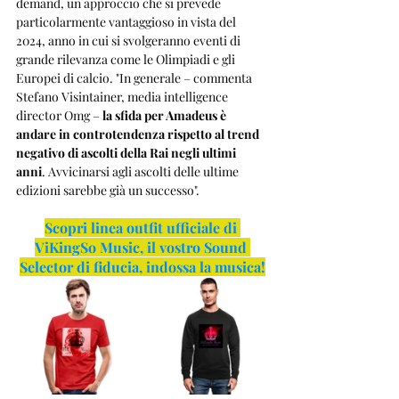
demand, un approccio che si prevede 
particolarmente vantaggioso in vista del 
2024, anno in cui si svolgeranno eventi di 
grande rilevanza come le Olimpiadi e gli 
Europei di calcio. "In generale – commenta 
Stefano Visintainer, media intelligence 
director Omg – 
la sfida per Amadeus è 
andare in controtendenza rispetto al trend 
negativo di ascolti della Rai negli ultimi 
anni
. Avvicinarsi agli ascolti delle ultime 
edizioni sarebbe già un successo".
Scopri linea outfit ufficiale di 
ViKingSo Music, il vostro Sound 
Selector di fiducia, indossa la musica!