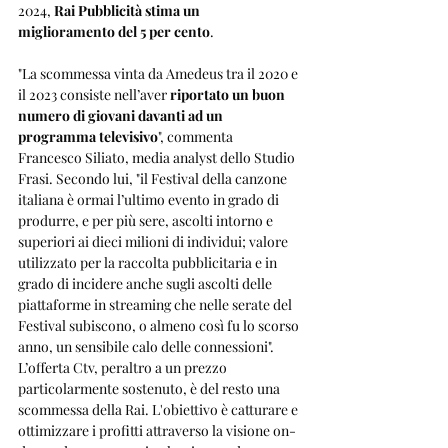
2024, 
Rai Pubblicità stima un 
miglioramento del 5 per cento
.
"La scommessa vinta da Amedeus tra il 2020 e 
il 2023 consiste nell’aver 
riportato un buon 
numero di giovani davanti ad un 
programma televisivo
", commenta 
Francesco Siliato, media analyst dello Studio 
Frasi. Secondo lui, "il Festival della canzone 
italiana è ormai l’ultimo evento in grado di 
produrre, e per più sere, ascolti intorno e 
superiori ai dieci milioni di individui; valore 
utilizzato per la raccolta pubblicitaria e in 
grado di incidere anche sugli ascolti delle 
piattaforme in streaming che nelle serate del 
Festival subiscono, o almeno così fu lo scorso 
anno, un sensibile calo delle connessioni". 
L’offerta Ctv, peraltro a un prezzo 
particolarmente sostenuto, è del resto una 
scommessa della Rai. L'obiettivo è catturare e 
ottimizzare i profitti attraverso la visione on-