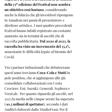
della 73ª edizione del Festival non sembra 
un obiettivo così lontano
, considerando 
anche la fiducia che gli investitori ripongono 
in Amadeus nei panni di presentatore e 
direttore artistico. I suoi quattro precedenti 
festival hanno infatti registrato un costante 
aumento sia in termini di ascolti che di 
raccolta pubblicitaria. 
Dal 2020 al 2023, la 
raccolta ha visto un incremento del 35,1%
, 
nonostante le difficoltà legate al biennio del 
Covid.
Tra i partner istituzionali che debuterrano 
quest'anno troviamo
 Coca-Cola e Mutti
 in 
pole position, che si aggiungono alle già 
consolidate collaborazioni con Costa 
Crociere, Eni, Suzuki, Generali, Sephora e 
VeraLab.  Per quanto riguarda gli ascolti, nel 
2023 la media nelle cinque serate ha superato 
i
 10,5 milioni di spettator
i, secondo i dati 
Auditel elaborati dallo StudioFrasi. Per il 