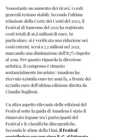
Nonostante un aumento dei ricavi, i costi 
generali restano stabili. Secondo l'ultima 
relazione della Corte dei Conti del 2023, il 
Festival di Sanremo del 2021 ha registrato 
costi totali di 16,6 milioni di euro. In 
particolare, si è verificata una riduzione nei 
costi esterni, scesi a 7,2 milioni nel 2021, 
marcando una diminuzione dell'8,7% rispetto 
al 2019. Per quanto riguarda la direzione 
artistica, il compenso è rimasto 
sostanzialmente invariato: Amadeus ha 
ricevuto 626mila euro tre anni fa, a fronte dei 
627mila euro dell'ultima edizione diretta da 
Claudio Baglioni. 
Un altro aspetto rilevante delle edizioni del 
Festival sotto la guida di Amadeus è stato il 
rinnovato legame tra i partecipanti del 
Festival e le classifiche discografiche. 
Secondo le stime della Fimi,
 il Festival 
contribuisce ora per circa il 2% al fatturato 