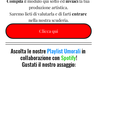
Compila 
il modulo qui sotto ed 
inviaci 
la tua 
produzione artistica.
Saremo lieti di valutarla e di farti 
entrare 
nella nostra scuderia.
Clicca qui
Ascolta le nostre 
Playlist Umorali
 in 
collaborazione con 
Spotify
!
Gustati il nostro assaggio: