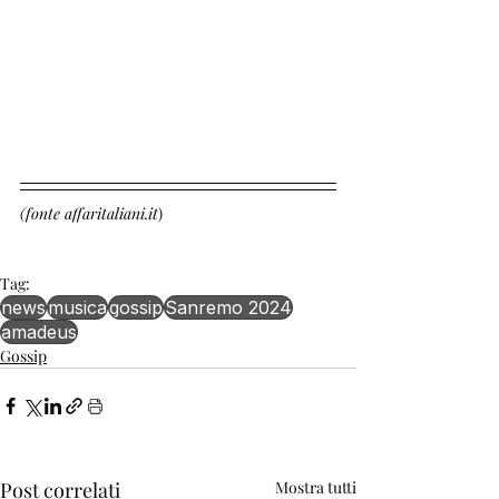
(fonte affaritaliani.it
)
Tag:
news
musica
gossip
Sanremo 2024
amadeus
Gossip
Post correlati
Mostra tutti