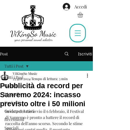
Accedi
Post
Iscriviti
Tutti i Post
ViKingSo Music
Tutti i Post
25 gen 2024
Tempo di lettura: 3 min
Pubblicità da record per
Gossip
Sanremo 2024: incasso
Biografie
previsto oltre i 50 milioni
Curiosità
Guide per Artisti
In vista del suo avvio il 6 febbraio, il Festival 
di Sanremo è pronto a battere il record di 
Recensioni
raccolta dell'anno scorso. Secondo le stime 
Speciali
diffuse nei centri media, il montante 