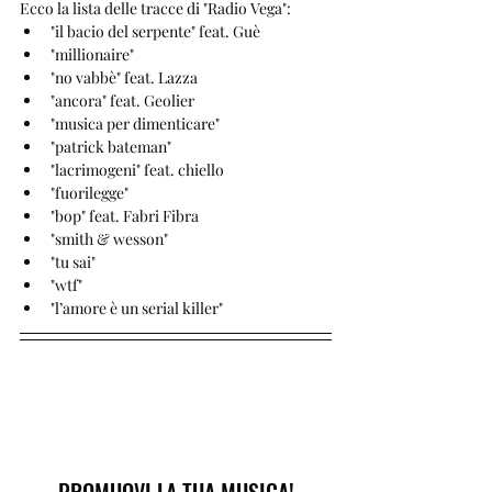
Ecco la lista delle tracce di "Radio Vega":
"il bacio del serpente" feat. Guè
"millionaire"
"no vabbè" feat. Lazza
"ancora" feat. Geolier
"musica per dimenticare"
"patrick bateman"
"lacrimogeni" feat. chiello
"fuorilegge"
"bop" feat. Fabri Fibra
"smith & wesson"
"tu sai"
"wtf"
"l’amore è un serial killer"