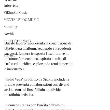
Interviste
ViKingSo Music
MENTAL BLOG MUSIC
Scouting
Novità
Song Of The Week
Questo lavoro rappresenta la conclusione di 
Charts
una trilogia di album, seguendo i precedenti 
successi. L'opera trasporta l'ascoltatore in 
Playlist
un'atmosfera cosmica, ispirata al mito di 
Orfeo ed Euridice, esplorando temi di perdita 
e insicurezza.
"Radio Vega", prodotto da Sixpm, include 13 
brani e presenta collaborazioni con diversi 
artisti, con cui Rose Villain condivide 
un'affinità artistica. 
In concomitanza con l'uscita dell'album, 