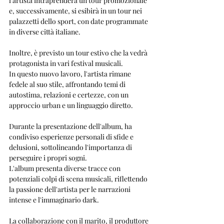
l'artista intraprenderà un tour promozionale 
e, successivamente, si esibirà in un tour nei 
palazzetti dello sport, con date programmate 
in diverse città italiane. 
Inoltre, è previsto un tour estivo che la vedrà 
protagonista in vari festival musicali.
In questo nuovo lavoro, l'artista rimane 
fedele al suo stile, affrontando temi di 
autostima, relazioni e certezze, con un 
approccio urban e un linguaggio diretto. 
Durante la presentazione dell'album, ha 
condiviso esperienze personali di sfide e 
delusioni, sottolineando l'importanza di 
perseguire i propri sogni.
L'album presenta diverse tracce con 
potenziali colpi di scena musicali, riflettendo 
la passione dell'artista per le narrazioni 
intense e l'immaginario dark. 
La collaborazione con il marito, il produttore 