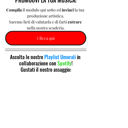
PROMUOVI LA TUA MUSICA!
Compila 
il modulo qui sotto ed 
inviaci 
la tua 
produzione artistica.
Saremo lieti di valutarla e di farti 
entrare 
nella nostra scuderia.
Clicca qui
Ascolta le nostre 
Playlist Umorali
 in 
collaborazione con 
Spotify
!
Gustati il nostro assaggio: