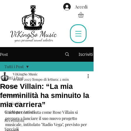
Accedi
Post
Iscriviti
Tutti i Post
ViKingSo Music
Tutti i Post
18 mar 2025
Tempo di lettura: 2 min
Rose Villain: “La mia
Gossip
femminilità ha sminuito la
Biografie
mia carriera”
Curiosità
Guide per Artisti
L'artista conosciuta come Rose Villain si 
prepara a lanciare il suo nuovo progetto 
Recensioni
musicale, intitolato "Radio Vega", previsto per 
Speciali
venerdì. 