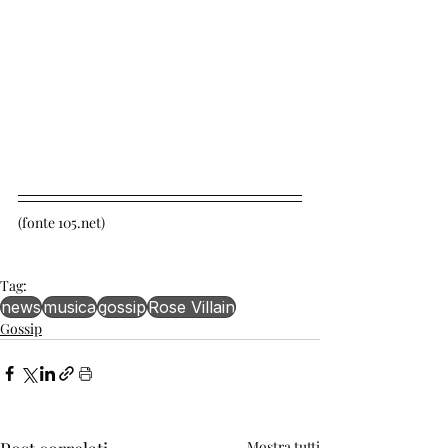
(fonte 105.net)
Tag:
news
musica
gossip
Rose Villain
Gossip
Mostra tutti