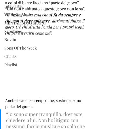
a colpi di barre facciano “parte del gioco”. 
Interviste
“Chi non è abituato a questo gioco non lo sa”. 
ViKingSo Music
“
Il dissing è una cosa che 
si fa da sempre e 
che non si deve spiegare
, altrimenti finisce il 
MENTAL BLOG MUSIC
gioco. C’è chi sfrutta l’onda per i propri scopi, 
Scouting
chi per divertirsi come me
”. 
Novità
Song Of The Week
Charts
Playlist
Anche le accuse reciproche, sostiene, sono 
parte del gioco. 
“Io sono super tranquillo, dovreste 
chiedere a lui. Non ho litigato con 
nessuno, faccio musica e so solo che 