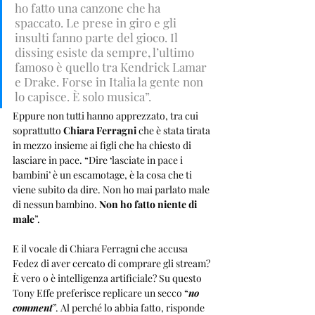
ho fatto una canzone che ha 
spaccato. Le prese in giro e gli 
insulti fanno parte del gioco. Il 
dissing esiste da sempre, l’ultimo 
famoso è quello tra Kendrick Lamar 
e Drake. Forse in Italia la gente non 
lo capisce. È solo musica”.
Eppure non tutti hanno apprezzato, tra cui 
soprattutto 
Chiara Ferragni
 che è stata tirata 
in mezzo insieme ai figli che ha chiesto di 
lasciare in pace. “Dire ‘lasciate in pace i 
bambini’ è un escamotage, è la cosa che ti 
viene subito da dire. Non ho mai parlato male 
di nessun bambino. 
Non ho fatto niente di 
male
”. 
E il vocale di Chiara Ferragni che accusa 
Fedez di aver cercato di comprare gli stream? 
È vero o è intelligenza artificiale? Su questo 
Tony Effe preferisce replicare un secco “
no 
comment
”. Al perché lo abbia fatto, risponde 