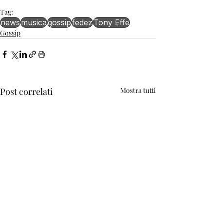
Tag:
news
musica
gossip
fedez
Tony Effe
Gossip
Post correlati
Mostra tutti