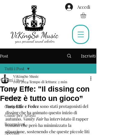
Accedi
Post
Iscriviti
Tutti i Post
ViKingSo Music
Tutti i Post
1 ott 2024
Tempo di lettura: 2 min
Tony Effe: "Il dissing con
Gossip
Fedez è tutto un gioco”
Biografie
Tony Effe e Fedez
 sono stati protagonisti del 
Curiosità
dissing che ha animato questo inizio di 
Guide per Artisti
autunno. 
Vanity Fair
 ha intervistato il rapper 
Recensioni
romano che però ha minimizzato la 
situazione, sostenendo che queste piccole liti 
Speciali