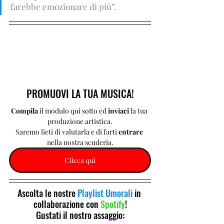
farebbe emozionare di più”.
PROMUOVI LA TUA MUSICA!
Compila 
il modulo qui sotto ed 
inviaci 
la tua 
produzione artistica.
Saremo lieti di valutarla e di farti 
entrare 
nella nostra scuderia.
Clicca qui
Ascolta le nostre 
Playlist Umorali
 in 
collaborazione con 
Spotify
!
Gustati il nostro assaggio: