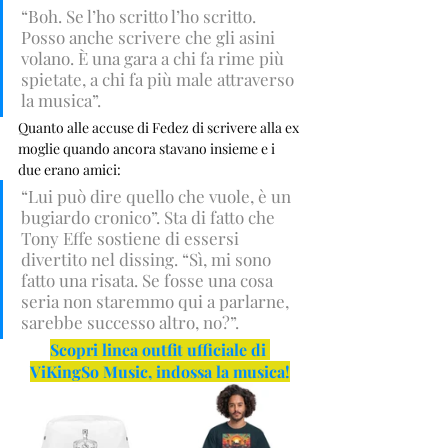
“Boh. Se l’ho scritto l’ho scritto. 
Posso anche scrivere che gli asini 
volano. È una gara a chi fa rime più 
spietate, a chi fa più male attraverso 
la musica”.
Quanto alle accuse di Fedez di scrivere alla ex 
moglie quando ancora stavano insieme e i 
due erano amici: 
“Lui può dire quello che vuole, è un 
bugiardo cronico”. Sta di fatto che 
Tony Effe sostiene di essersi 
divertito nel dissing. “Sì, mi sono 
fatto una risata. Se fosse una cosa 
seria non staremmo qui a parlarne, 
sarebbe successo altro, no?”. 
Scopri linea outfit ufficiale di 
ViKingSo Music, indossa la musica!