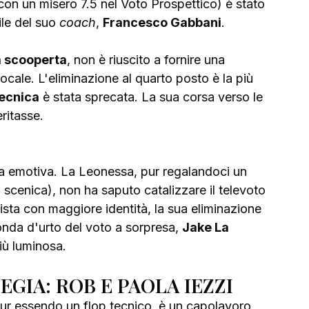
 con un misero 7.5 nel Voto Prospettico) è stato 
le del suo 
coach
, 
Francesco Gabbani
. 
a scooperta
, non è riuscito a fornire una 
ale. L'eliminazione al quarto posto è la più 
ecnica
 è stata sprecata. La sua corsa verso le 
eritasse.
ta emotiva. La Leonessa, pur regalandoci un 
 scenica), non ha saputo catalizzare il televoto 
rtista con maggiore identità, la sua eliminazione 
onda d'urto del voto a sorpresa, 
Jake La 
iù luminosa.
EGIA: ROB E PAOLA IEZZI
pur essendo un flop tecnico, è un capolavoro 