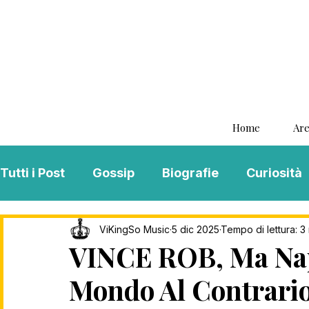
Home
Are
Tutti i Post
Gossip
Biografie
Curiosità
Interviste
ViKingSo Music
MENTAL B
ViKingSo Music
5 dic 2025
Tempo di lettura: 3
VINCE ROB, Ma Napo
Mondo Al Contrario
Song Of The Week
Charts
Playlist