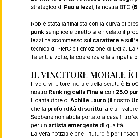
strategico di 
Paola Iezzi
, la nostra BTC (
B
Rob è stata la finalista con la curva di cres
punk
 semplice e diretto si è rivelato il pro
Iezzi ha scommesso sul 
carattere
 e sull'
tecnica di PierC e l'emozione di Delia. La 
Talent, a volte, la coerenza e la simpatia b
IL VINCITORE MORALE È
Il vero vincitore morale della serata è 
Ero
nostro 
Ranking della Finale
 con 
28.0 pun
Il cantautore di 
Achille Lauro
 (il nostro 
Uo
che la 
profondità di scrittura
 è un valore
Sebbene non abbia portato a casa il trofeo,
per un 
artista emergente
 di qualità.
La vera notizia è che il futuro è per i "sac