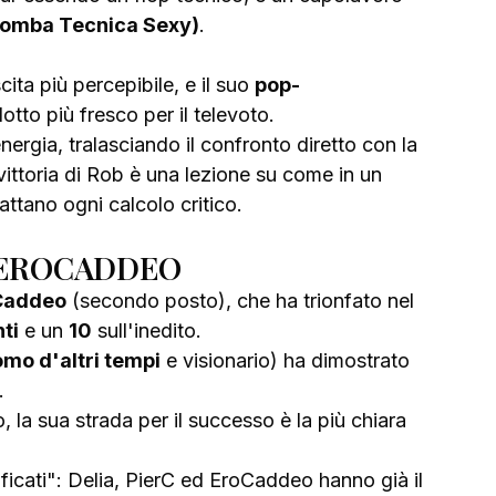
omba Tecnica Sexy)
.
cita più percepibile, e il suo 
pop-
dotto più fresco per il televoto. 
energia, tralasciando il confronto diretto con la 
vittoria di Rob è una lezione su come in un 
attano ogni calcolo critico.
 EROCADDEO
Caddeo
 (secondo posto), che ha trionfato nel 
ti
 e un 
10
 sull'inedito. 
mo d'altri tempi
 e visionario) ha dimostrato 
. 
 la sua strada per il successo è la più chiara 
rificati": Delia, PierC ed EroCaddeo hanno già il 