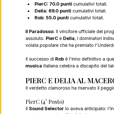
PierC:
70.0 punti
 cumulativi totali.
Delia:
69.0 punti
 cumulativi totali.
Rob:
55.0 punti
 cumulativi totali.
Il Paradosso:
 Il vincitore ufficiale del p
assoluto. 
PierC
 e 
Delia
, i dominatori indi
volata popolare che ha premiato l'Underd
Il successo di 
Rob
 è l'inno definitivo a qu
musica
 italiana celebra a discapito del ta
PIERC E DELIA AL MACER
Il verdetto clamoroso ha riservato il peggi
PierC (4° Posto)
Il 
Sound Selector
 lo aveva anticipato: l'in