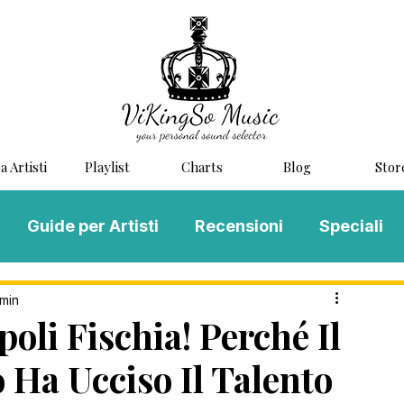
a Artisti
Playlist
Charts
Blog
Stor
Guide per Artisti
Recensioni
Speciali
LOG MUSIC
Scouting
Novità
 min
li Fischia! Perché Il
 Ha Ucciso Il Talento