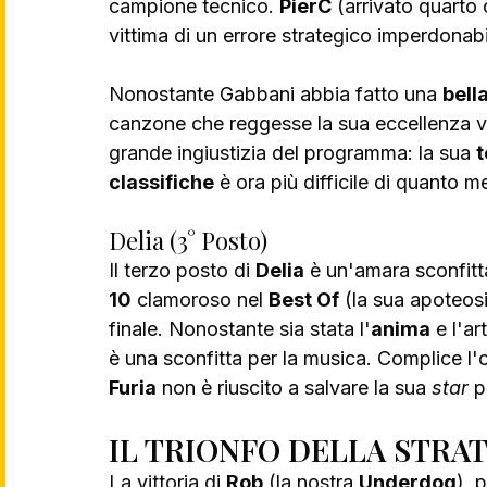
campione tecnico. 
PierC
 (arrivato quarto
vittima di un errore strategico imperdonabi
Nonostante Gabbani abbia fatto una 
bell
canzone che reggesse la sua eccellenza voc
grande ingiustizia del programma: la sua 
t
classifiche
 è ora più difficile di quanto m
Delia (3° Posto)
Il terzo posto di 
Delia
 è un'amara sconfit
10
 clamoroso nel 
Best Of
 (la sua apoteosi
finale. Nonostante sia stata l'
anima
 e l'a
è una sconfitta per la musica. Complice l'
Furia
 non è riuscito a salvare la sua 
star
 p
IL TRIONFO DELLA STRAT
La vittoria di 
Rob
 (la nostra 
Underdog
), 