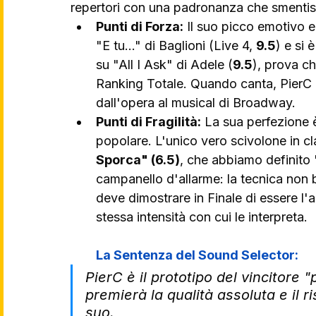
repertori con una padronanza che smentis
Punti di Forza:
 Il suo picco emotivo e
"E tu..." di Baglioni (Live 4, 
9.5
) e si 
su "All I Ask" di Adele (
9.5
), prova ch
Ranking Totale. Quando canta, PierC è 
dall'opera al musical di Broadway.
Punti di Fragilità:
 La sua perfezione è
popolare. L'unico vero scivolone in cla
Sporca" (6.5)
, che abbiamo definito 
campanello d'allarme: la tecnica non b
deve dimostrare in Finale di essere l'a
stessa intensità con cui le interpreta.
La Sentenza del Sound Selector:
PierC è il prototipo del vincitore "p
premierà la qualità assoluta e il ri
suo.