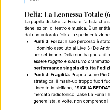
Delia: La Leonessa Totale (
La pupilla di Jake La Furia è l'artista che
tiene lezioni di teatro e musica. È un'enti
dal cantautorato folk alla sperimentazione
Punti di Forza:
 Il suo percorso è stat
il dominio assoluto al Live 3 (De Andr
per settimane. Delia non ha paura di 
essere 
ruggito
 e 
sussurro
 drammatico.
performance singola di tutta l'ediz
Punti di Fragilità:
 Proprio come PierC
strategica. Il mash-up troppo fuori f
l'inedito in siciliano, 
"SICILIA BEDDA" 
mercato radiofonico. Jake La Furia l'
generalista, a volte, non comprende l'