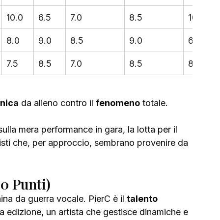
10.0
6.5
7.0
8.5
10.0
8.0
9.0
8.5
9.0
6.0
7.5
8.5
7.0
8.5
8.5
nica
 da alieno contro il 
fenomeno
 totale. 
ulla mera performance in gara, la lotta per il 
tisti che, per approccio, sembrano provenire da 
.0 Punti)
a da guerra vocale. PierC è il 
talento 
ta edizione, un artista che gestisce dinamiche e 