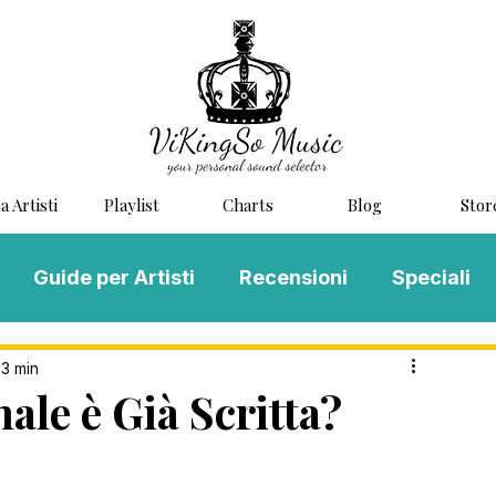
a Artisti
Playlist
Charts
Blog
Stor
Guide per Artisti
Recensioni
Speciali
LOG MUSIC
Scouting
Novità
 3 min
nale è Già Scritta?