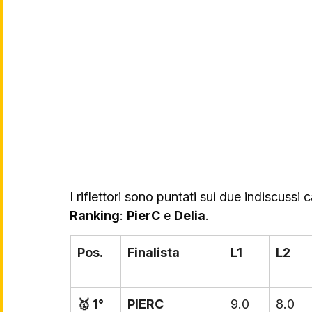
I riflettori sono puntati sui due indiscussi 
Ranking
: 
PierC
 e 
Delia
.
Pos.
Finalista
L1
L2
🥇 1°
PIERC
9.0
8.0