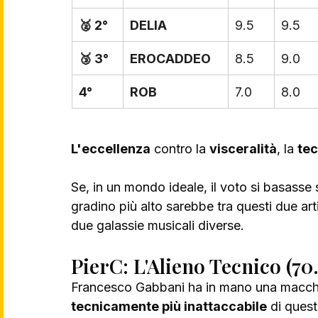
🥈 2°
DELIA
9.5
9.5
🥉 3°
EROCADDEO
8.5
9.0
4°
ROB
7.0
8.0
L'eccellenza
 contro la 
visceralità
, la 
tec
Se, in un mondo ideale, il voto si basasse s
gradino più alto sarebbe tra questi due ar
due galassie musicali diverse.
PierC: L'Alieno Tecnico (70
Francesco Gabbani ha in mano una macchin
tecnicamente più inattaccabile
 di ques