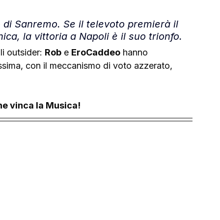
o di Sanremo. Se il televoto premierà il 
ca, la vittoria a Napoli è il suo trionfo.
i outsider: 
Rob
 e 
EroCaddeo
 hanno 
issima, con il meccanismo di voto azzerato, 
he vinca la Musica!