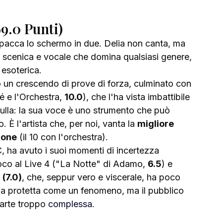
69.0 Punti)
 spacca lo schermo in due. Delia non canta, ma 
tà scenica e vocale che domina qualsiasi genere, 
 esoterica.
o un crescendo di prove di forza, culminato con 
é e l'Orchestra, 
10.0
), che l'ha vista imbattibile 
nulla: la sua voce è uno strumento che può 
 È l'artista che, per noi, vanta la 
migliore 
ione
 (il 10 con l'orchestra).
, ha avuto i suoi momenti di incertezza 
uoco al Live 4 ("La Notte" di Adamo, 
6.5
) e 
(7.0)
, che, seppur vero e viscerale, ha poco 
ha protetta come un fenomeno, ma il pubblico 
arte troppo 
complessa.