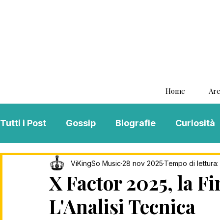
Home
Are
Tutti i Post
Gossip
Biografie
Curiosità
Interviste
ViKingSo Music
MENTAL B
ViKingSo Music
28 nov 2025
Tempo di lettura:
X Factor 2025, la Fi
L'Analisi Tecnica
Song Of The Week
Charts
Playlist