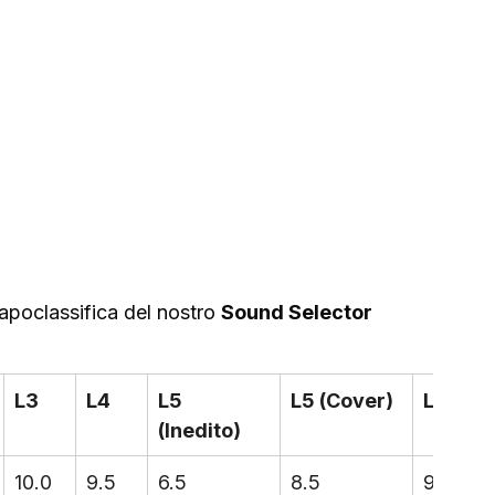
capoclassifica del nostro 
Sound Selector 
L3
L4
L5 
L5 (Cover)
L6 (Orc
(Inedito)
10.0
9.5
6.5
8.5
9.5