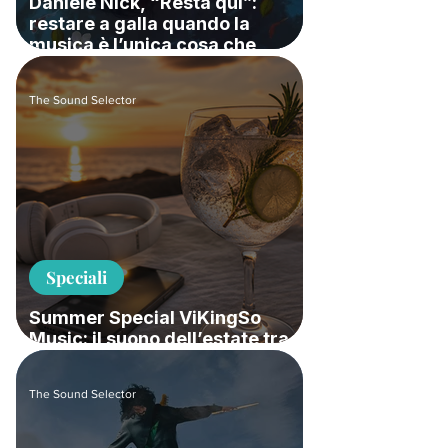
Daniele Nick, “Resta qui”:
restare a galla quando la
musica è l’unica cosa che
risponde
The Sound Selector
Speciali
Summer Special ViKingSo
Music: il suono dell’estate tra
playlist, tormentoni e classici
The Sound Selector