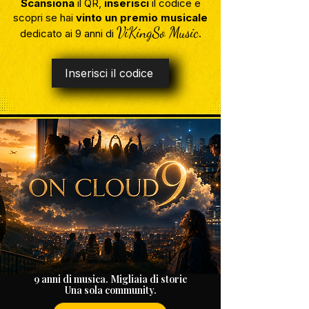
Scansiona
il QR,
inserisci
il codice e
scopri
se hai
vinto un premio musicale
ViKingSo Music
dedicato ai 9 anni di
.
Inserisci il codice
9 anni di musica. Migliaia di storie
Una sola community.