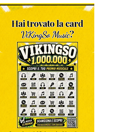
Hai trovato la card
?
ViKingSo Music