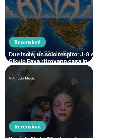
Recensioni
Due isole, un solo respiro: J‑G e
Sikulo Faya ritrovano casa in
“ARIA”
ViKingSo Music
Recensioni