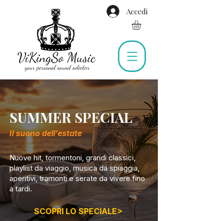
Accedi
SUMMER SPECIAL
Il suono dell’estate
Nuove hit, tormentoni, grandi classici,
playlist da viaggio, musica da spiaggia,
aperitivi, tramonti e serate da vivere fino
a tardi.
SCOPRI LO SPECIALE>