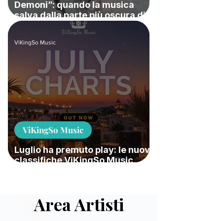
Demoni”: quando la musica
salva dalla parte più oscura di
sé
ViKingSo Music
ViKingSo Music
Luglio ha premuto play: le nuove
classifiche ViKingSo Music
accendono l’estate
Area Artisti