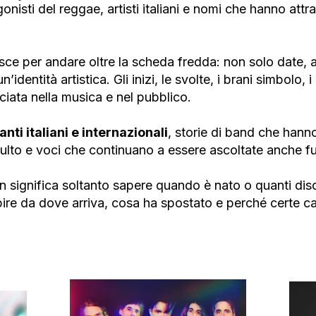
nisti del reggae, artisti italiani e nomi che hanno att
sce per andare oltre la scheda fredda: non solo date, a
identità artistica. Gli inizi, le svolte, i brani simbolo, i 
sciata nella musica e nel pubblico.
anti italiani e internazionali
, storie di band che hann
 culto e voci che continuano a essere ascoltate anche fu
n significa soltanto sapere quando è nato o quanti disc
ire da dove arriva, cosa ha spostato e perché certe c