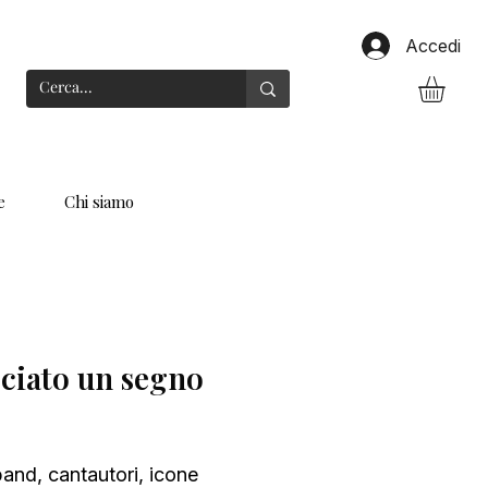
Accedi
e
Chi siamo
asciato un segno
band, cantautori, icone