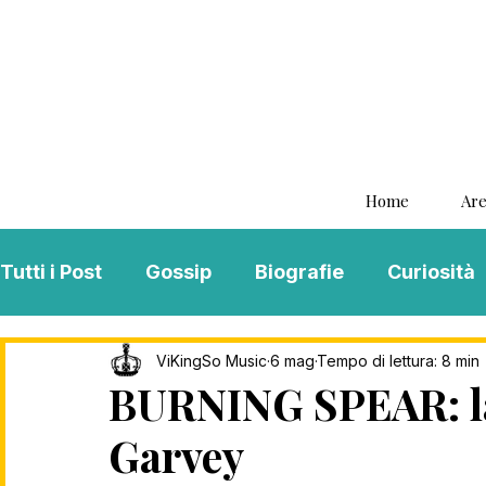
Home
Are
Tutti i Post
Gossip
Biografie
Curiosità
Interviste
ViKingSo Music
MENTAL B
ViKingSo Music
6 mag
Tempo di lettura: 8 min
BURNING SPEAR: la
Garvey
Song Of The Week
Charts
Playlist