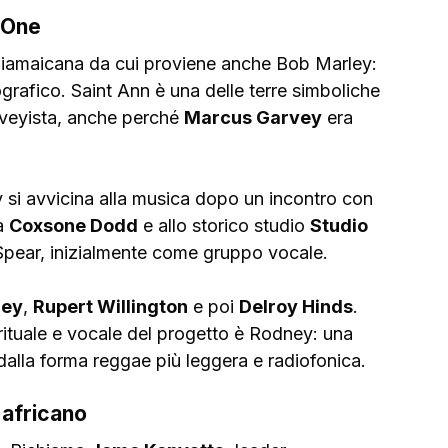
o One
iamaicana da cui proviene anche Bob Marley: 
grafico. Saint Ann è una delle terre simboliche 
rveyista, anche perché 
Marcus Garvey
 era 
 si avvicina alla musica dopo un incontro con 
a 
Coxsone Dodd
 e allo storico studio 
Studio 
 Spear, inizialmente come gruppo vocale.
ney
, 
Rupert Willington
 e poi 
Delroy Hinds
. 
pirituale e vocale del progetto è Rodney: una 
dalla forma reggae più leggera e radiofonica.
 africano