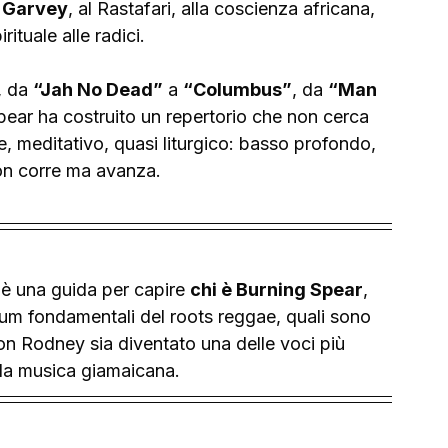
 Garvey
, al Rastafari, alla coscienza africana, 
rituale alle radici.
, da 
“Jah No Dead”
 a 
“Columbus”
, da 
“Man 
pear ha costruito un repertorio che non cerca 
are, meditativo, quasi liturgico: basso profondo, 
non corre ma avanza.
è una guida per capire 
chi è Burning Spear
, 
bum fondamentali del roots reggae, quali sono 
n Rodney sia diventato una delle voci più 
lla musica giamaicana.