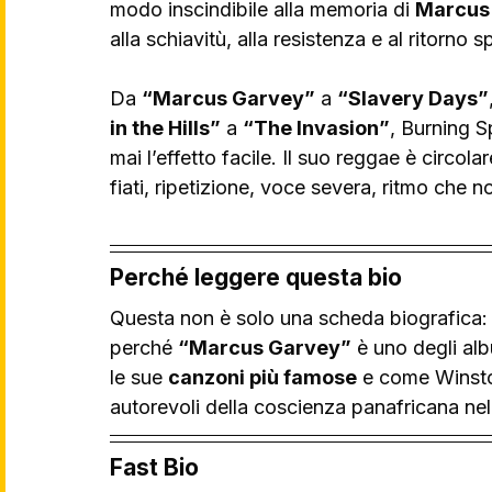
modo inscindibile alla memoria di 
Marcus
alla schiavitù, alla resistenza e al ritorno spi
Da 
“Marcus Garvey”
 a 
“Slavery Days”
in the Hills”
 a 
“The Invasion”
, Burning S
mai l’effetto facile. Il suo reggae è circol
fiati, ripetizione, voce severa, ritmo che 
Perché leggere questa bio
Questa non è solo una scheda biografica: 
perché 
“Marcus Garvey”
 è uno degli al
le sue 
canzoni più famose
 e come Winsto
autorevoli della coscienza panafricana ne
Fast Bio 