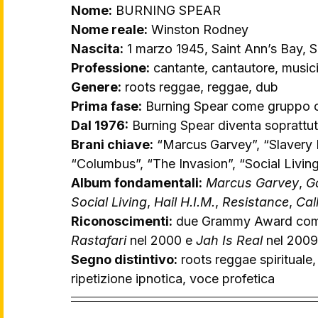
Nome:
 BURNING SPEAR
Nome reale:
 Winston Rodney
Nascita:
 1 marzo 1945, Saint Ann’s Bay, 
Professione:
 cantante, cantautore, music
Genere:
 roots reggae, reggae, dub
Prima fase:
 Burning Spear come gruppo c
Dal 1976:
 Burning Spear diventa soprattut
Brani chiave:
 “Marcus Garvey”, “Slavery D
“Columbus”, “The Invasion”, “Social Living
Album fondamentali:
Marcus Garvey
, 
G
Social Living
, 
Hail H.I.M.
, 
Resistance
, 
Cal
Riconoscimenti:
 due Grammy Award com
Rastafari
 nel 2000 e 
Jah Is Real
 nel 2009
Segno distintivo:
 roots reggae spirituale
ripetizione ipnotica, voce profetica