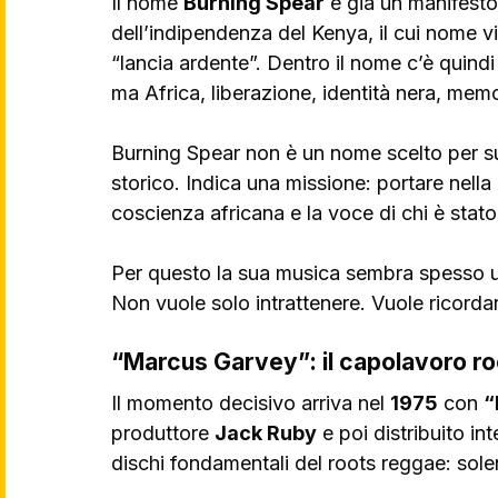
Il nome 
Burning Spear
 è già un manifesto
dell’indipendenza del Kenya, il cui nome v
“lancia ardente”. Dentro il nome c’è quind
ma Africa, liberazione, identità nera, memo
Burning Spear non è un nome scelto per suo
storico. Indica una missione: portare nella
coscienza africana e la voce di chi è stato
Per questo la sua musica sembra spesso u
Non vuole solo intrattenere. Vuole ricorda
“Marcus Garvey”: il capolavoro ro
Il momento decisivo arriva nel 
1975
 con 
“
produttore 
Jack Ruby
 e poi distribuito i
dischi fondamentali del roots reggae: solen