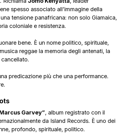
. Richiama 
Jomo Kenyatta
, leader 
iene spesso associato all’immagine della 
i una tensione panafricana: non solo Giamaica, 
ria coloniale e resistenza.
nare bene. È un nome politico, spirituale, 
 musica reggae la memoria degli antenati, la 
 cancellato.
na predicazione più che una performance. 
re.
ots
Marcus Garvey”
, album registrato con il 
nternazionalmente da Island Records. È uno dei 
ne, profondo, spirituale, politico.