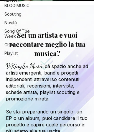
MENTAL
BLOG MUSIC
Scouting
Novità
Song Of The
Sei un artista e vuoi
Week
raccontare meglio la tua
Charts
musica?
Playlist
ViKingSo Music
dà spazio anche ad
artisti emergenti, band e progetti
indipendenti attraverso contenuti
editoriali, recensioni, interviste,
schede artista, playlist scouting e
promozione mirata.
Se stai preparando un singolo, un
EP o un album, puoi candidare il tuo
progetto e capire quale percorso è
più adatto alla tua uscita.