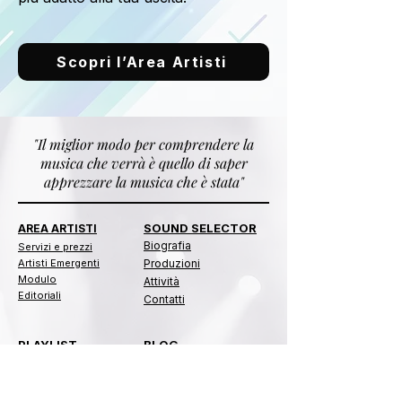
Scopri l’Area Artisti
"Il miglior modo per comprendere la
musica che verrà è quello di saper
apprezzare la musica che è stata"
SOUND SELECTOR
AREA ARTISTI
Biografia
​​Servizi e prezzi
Artisti Emergenti
Produzioni
Modulo
Attività
Editoriali
Contatti
PLAYLIST
BLOG
Categorie
Biografie
Immortals
Gossip
Bacheca
Curiosità