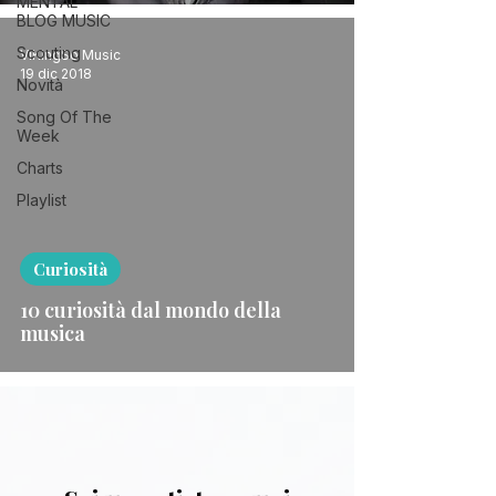
MENTAL
BLOG MUSIC
Scouting
ViKingSo Music
19 dic 2018
Novità
Song Of The
Week
Charts
 video
Playlist
Curiosità
10 curiosità dal mondo della
musica