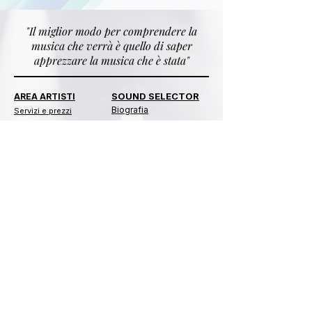
"Il miglior modo per comprendere la
musica che verrà è quello di saper
apprezzare la musica che è stata"
SOUND SELECTOR
AREA ARTISTI
Biografia
​​Servizi e prezzi
Artisti Emergenti
Produzioni
Modulo
Attività
Editoriali
Contatti
PLAYLIST
BLOG
Categorie
Biografie
Immortals
Gossip
Bacheca
Curiosità
Guide
CHARTS
STORE
Top Hits
Crown Legacy
Dancing
Sound Selector
Ghetto Zone
Time To SLCT