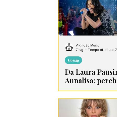
Song Of The Week
C
ViKingSo Music
7 lug
Tempo di lettura: 
Gossip
Da Laura Pausi
Annalisa: perch
stadi italiani r
ancora un terri
maschile