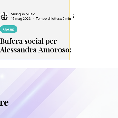
ViKingSo Music
16 mag 2023
Tempo di lettura: 2 min
Gossip
Bufera social per
Alessandra Amoroso:
Emma la difende da
Fedez
are