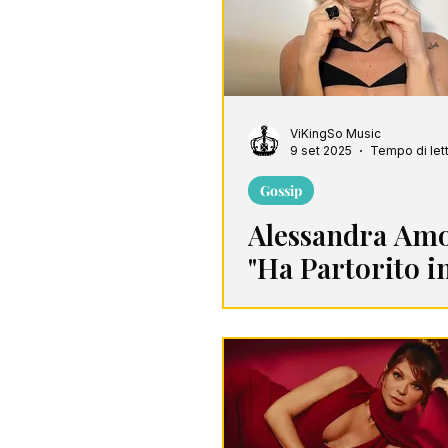
ViKingSo Music
9 set 2025
Tempo di lett
Gossip
Alessandra Am
"Ha Partorito i
Segreto Ieri Se