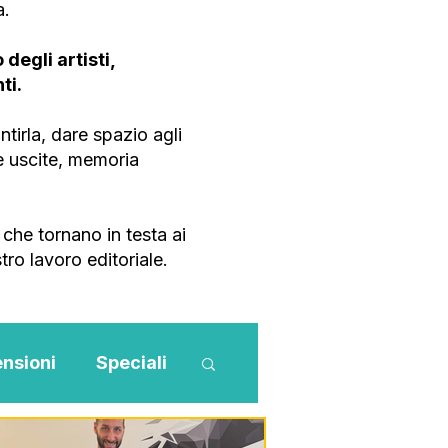
a.
degli artisti,
ti.
tirla, dare spazio agli
ve uscite, memoria
che tornano in testa ai
tro lavoro editoriale.
nsioni
Speciali
Novità