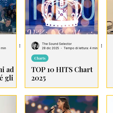
harts
Playlist
The Sound Selector
7 min
28 dic 2025
Tempo di lettura: 4 min
Charts
ni ad
TOP 10 HITS Chart
é gli
2025
estano
torio