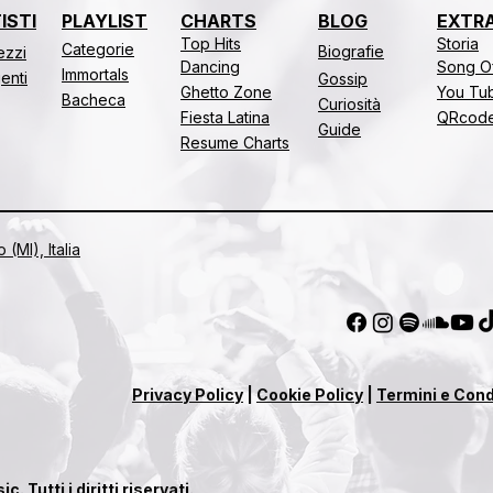
ISTI
PLAYLIST
CHARTS
BLOG
EXTR
Top Hits
Storia
Categorie
Biografie
rezzi
Dancing
Song O
Immortals
genti
Gossip
Ghetto Zone
You Tub
Bacheca
Curiosità
Fiesta Latina
QRcod
Guide
Resume Charts
(MI), Italia
Privacy Policy
|
Cookie Policy
|
Termini e Cond
Tutti i diritti riservati.