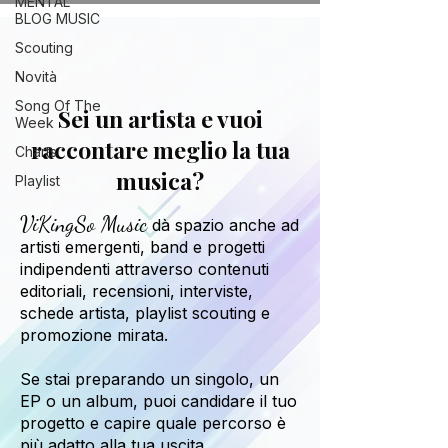
MENTAL
BLOG MUSIC
Scouting
Novità
Song Of The
Sei un artista e vuoi
Week
raccontare meglio la tua
Charts
musica?
Playlist
ViKingSo Music
dà spazio anche ad
artisti emergenti, band e progetti
indipendenti attraverso contenuti
editoriali, recensioni, interviste,
schede artista, playlist scouting e
promozione mirata.
Se stai preparando un singolo, un
EP o un album, puoi candidare il tuo
progetto e capire quale percorso è
più adatto alla tua uscita.