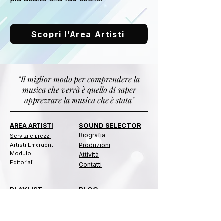
Scopri l’Area Artisti
"Il miglior modo per comprendere la
musica che verrà è quello di saper
apprezzare la musica che è stata"
SOUND SELECTOR
AREA ARTISTI
Biografia
​​Servizi e prezzi
Artisti Emergenti
Produzioni
Modulo
Attività
Editoriali
Contatti
PLAYLIST
BLOG
Categorie
Biografie
Immortals
Gossip
Bacheca
Curiosità