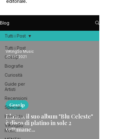
editoriale.
Blog
Tutti i Post
Tutti i Post
ViKingSo Music
Gossip
30 set 2021
Biografie
Curiosità
Guide per
Artisti
Recensioni
Gossip
Speciali
Blanco, il suo album "Blu Celeste"
Interviste
è disco di platino in sole 2
ViKingSo
settimane...
Music