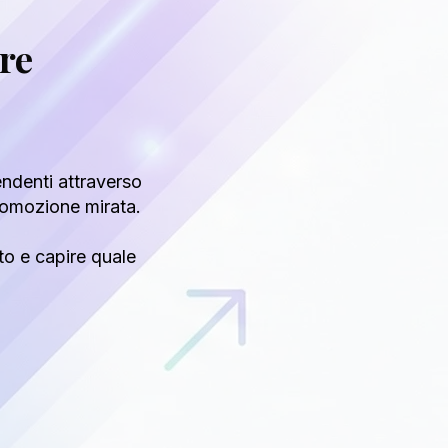
are
endenti attraverso
 promozione mirata.
to e capire quale