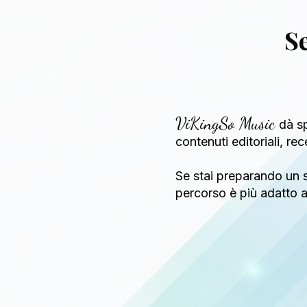
Se
ViKingSo Music
dà sp
contenuti editoriali, re
Se stai preparando un s
percorso è più adatto al