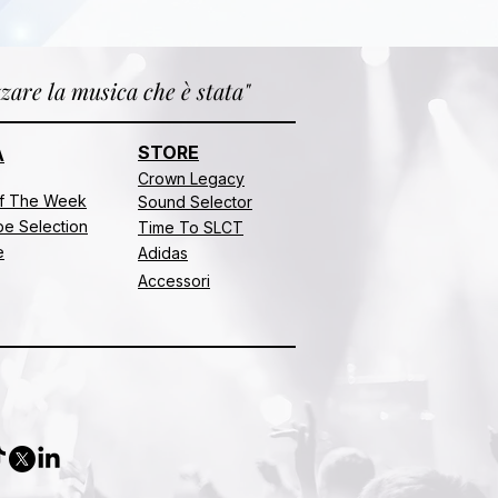
zare la musica che è stata"
STORE
A
Crown Legacy
f The Week
Sound Selector
e Selection
Time To SLCT
e
Adidas
Accessori