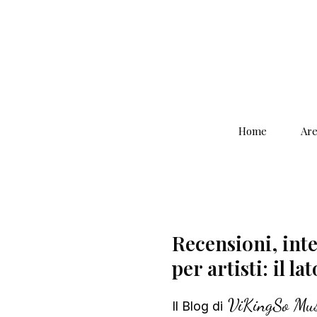
Home
Are
Recensioni, inter
per artisti: il la
ViKingSo Mus
Il Blog di