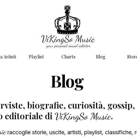
a Artisti
Playlist
Charts
Blog
Stor
Blog
viste, biografie, curiosità, gossip, 
to editoriale di
.
ViKingSo Music
ic
raccoglie
storie, uscite, artisti, playlist, classifiche