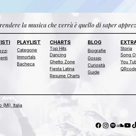
endere la musica che verrà è quello di saper apprez
ISTI
PLAYLIST
CHARTS
BLOG
EXTR
Top Hits
Storia
Categorie
Biografie
rezzi
Dancing
Song O
Immortals
genti
Gossip
Ghetto Zone
You Tub
Bacheca
Curiosità
Fiesta Latina
QRcod
Guide
Resume Charts
(MI), Italia