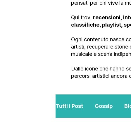
pensati per chi vive la 
Qui trovi
recensioni, int
classifiche, playlist, s
Ogni contenuto nasce con
artisti, recuperare stori
musicale e scena indipe
Dalle icone che hanno se
percorsi artistici ancora
Tutti i Post
Gossip
Bi
Interviste
ViKingSo 