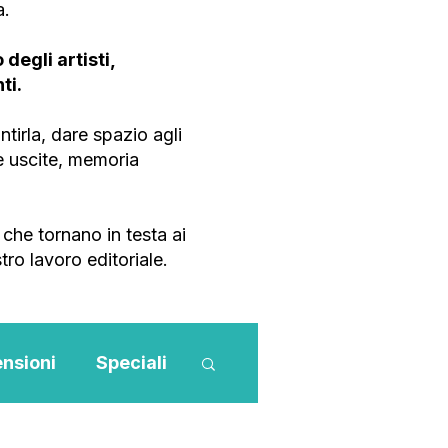
a.
degli artisti,
ti.
tirla, dare spazio agli
ve uscite, memoria
che tornano in testa ai
tro lavoro editoriale.
nsioni
Speciali
Novità