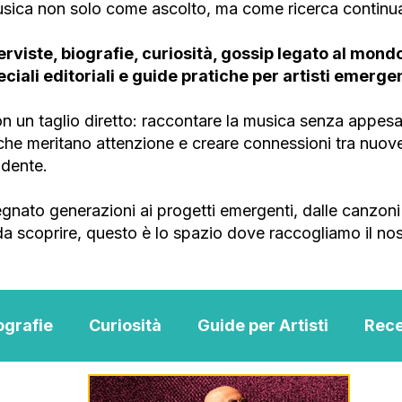
musica non solo come ascolto, ma come ricerca continu
erviste, biografie, curiosità, gossip legato al mondo 
peciali editoriali e guide pratiche per artisti emergen
 un taglio diretto: raccontare la musica senza appesan
e che meritano attenzione e creare connessioni tra nuo
ndente.
gnato generazioni ai progetti emergenti, dalle canzoni 
 da scoprire, questo è lo spazio dove raccogliamo il nos
ografie
Curiosità
Guide per Artisti
Rece
Music
MENTAL BLOG MUSIC
Scouting