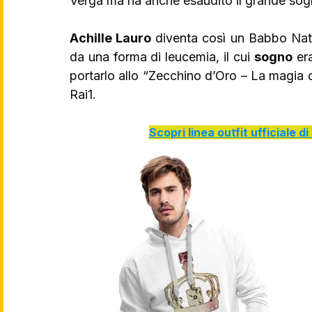
Verga ma ha anche esaudito il grande sogn
Achille Lauro
 diventa così un Babbo Nat
da una forma di leucemia, il cui 
sogno
 er
portarlo allo “Zecchino d’Oro – La magia del
Rai1.
Scopri linea outfit ufficiale 