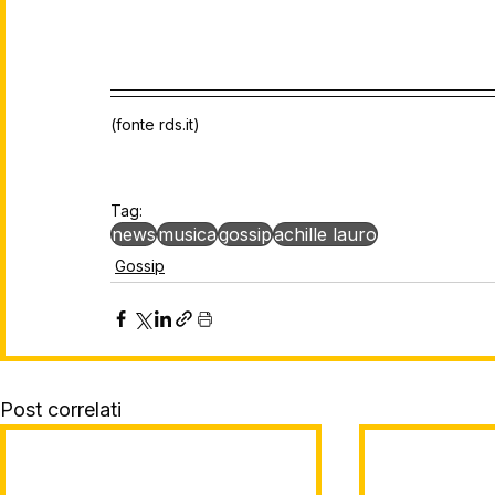
(fonte rds.it)
Tag:
news
musica
gossip
achille lauro
Gossip
Post correlati