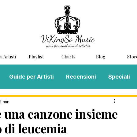
a Artisti
Playlist
Charts
Blog
Stor
Guide per Artisti
Recensioni
Speciali
LOG MUSIC
Scouting
Novità
2 min
ve una canzone insieme
 di leucemia