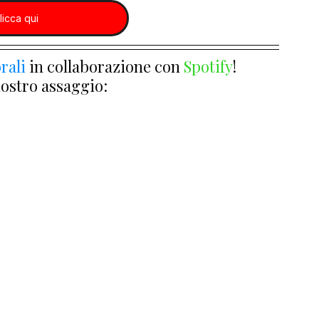
licca qui
rali
 in collaborazione con 
Spotify
!
nostro assaggio: