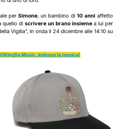
o di uno di loro.
ale per 
Simone
, un bambino di 
10 anni
 affetto 
a quello di 
scrivere un brano insieme
 a lui per 
la Vigilia”, in onda il 24 dicembre alle 14:10 su 
di ViKingSo Music, indossa la musica!