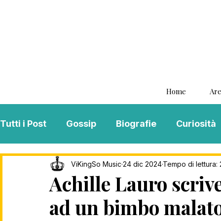
Home
Are
Tutti i Post
Gossip
Biografie
Curiosità
Interviste
ViKingSo Music
MENTAL B
ViKingSo Music
24 dic 2024
Tempo di lettura: 
Achille Lauro scri
ad un bimbo malato
Song Of The Week
Charts
Playlist