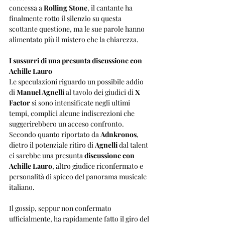
concessa a 
Rolling Stone
, il cantante ha 
finalmente rotto il silenzio su questa 
scottante questione, ma le sue parole hanno 
alimentato più il mistero che la chiarezza.
I sussurri di una presunta discussione con 
Achille Lauro
Le speculazioni riguardo un possibile addio 
di 
Manuel Agnelli
 al tavolo dei giudici di 
X 
Factor
 si sono intensificate negli ultimi 
tempi, complici alcune indiscrezioni che 
suggerirebbero un acceso confronto. 
Secondo quanto riportato da 
Adnkronos
, 
dietro il potenziale ritiro di 
Agnelli
 dal talent 
ci sarebbe una presunta 
discussione con 
Achille Lauro
, altro giudice riconfermato e 
personalità di spicco del panorama musicale 
italiano.
Il gossip, seppur non confermato 
ufficialmente, ha rapidamente fatto il giro del 