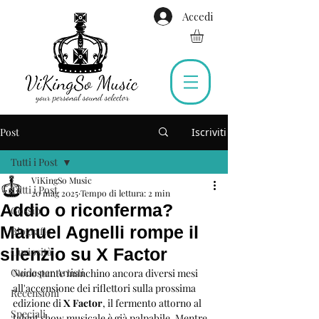
Accedi
Post
Iscriviti
Tutti i Post
ViKingSo Music
Tutti i Post
20 mag 2025
Tempo di lettura: 2 min
Addio o riconferma?
Gossip
Manuel Agnelli rompe il
Biografie
silenzio su X Factor
Curiosità
Guide per Artisti
Nonostante manchino ancora diversi mesi 
all'accensione dei riflettori sulla prossima 
Recensioni
edizione di 
X Factor
, il fermento attorno al 
Speciali
talent show musicale è già palpabile. Mentre 