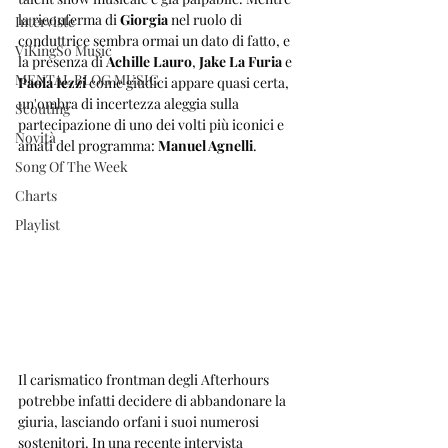
la riconferma di 
Giorgia
 nel ruolo di 
Interviste
conduttrice sembra ormai un dato di fatto, e 
ViKingSo Music
la presenza di 
Achille Lauro
, 
Jake La Furia
 e 
MENTAL BLOG MUSIC
Paola Iezzi
 come giudici appare quasi certa, 
un'ombra di incertezza aleggia sulla 
Scouting
partecipazione di uno dei volti più iconici e 
Novità
amati del programma: 
Manuel Agnelli
. 
Song Of The Week
Charts
Playlist
Il carismatico frontman degli Afterhours 
potrebbe infatti decidere di abbandonare la 
giuria, lasciando orfani i suoi numerosi 
sostenitori. In una recente intervista 