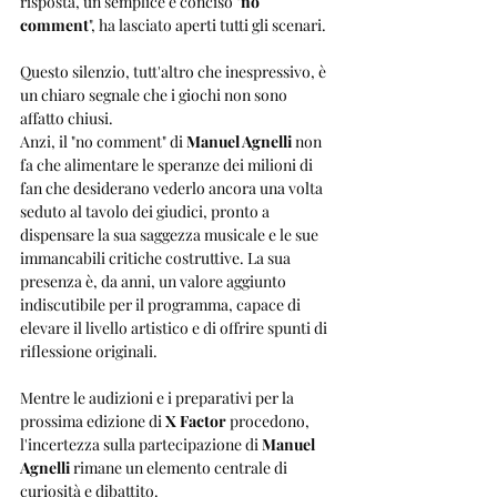
risposta, un semplice e conciso "
no 
comment
", ha lasciato aperti tutti gli scenari.
Questo silenzio, tutt'altro che inespressivo, è 
un chiaro segnale che i giochi non sono 
affatto chiusi. 
Anzi, il "no comment" di 
Manuel Agnelli
 non 
fa che alimentare le speranze dei milioni di 
fan che desiderano vederlo ancora una volta 
seduto al tavolo dei giudici, pronto a 
dispensare la sua saggezza musicale e le sue 
immancabili critiche costruttive. La sua 
presenza è, da anni, un valore aggiunto 
indiscutibile per il programma, capace di 
elevare il livello artistico e di offrire spunti di 
riflessione originali.
Mentre le audizioni e i preparativi per la 
prossima edizione di 
X Factor
 procedono, 
l'incertezza sulla partecipazione di 
Manuel 
Agnelli
 rimane un elemento centrale di 
curiosità e dibattito.