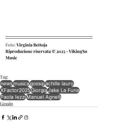
Foto: 
Virginia Bettoja
Riproduzione riservata © 2025 - ViKingSo 
Music
Tag:
news
musica
gossip
achille lauro
XFactor2025
Giorgia
Jake La Furia
Paola Iezzi
Manuel Agnelli
Gossip