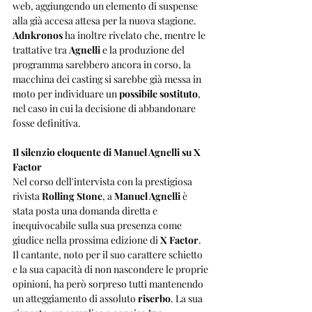
web, aggiungendo un elemento di suspense 
alla già accesa attesa per la nuova stagione. 
Adnkronos
 ha inoltre rivelato che, mentre le 
trattative tra 
Agnelli
 e la produzione del 
programma sarebbero ancora in corso, la 
macchina dei casting si sarebbe già messa in 
moto per individuare un 
possibile sostituto
, 
nel caso in cui la decisione di abbandonare 
fosse definitiva.
Il silenzio eloquente di Manuel Agnelli su X 
Factor
Nel corso dell'intervista con la prestigiosa 
rivista 
Rolling Stone
, a 
Manuel Agnelli
 è 
stata posta una domanda diretta e 
inequivocabile sulla sua presenza come 
giudice nella prossima edizione di 
X Factor
. 
Il cantante, noto per il suo carattere schietto 
e la sua capacità di non nascondere le proprie 
opinioni, ha però sorpreso tutti mantenendo 
un atteggiamento di assoluto 
riserbo
. La sua 