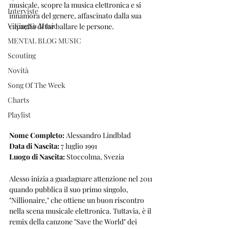
musicale, scopre la musica elettronica e si 
Interviste
innamora del genere, affascinato dalla sua 
ViKingSo Music
capacità di far ballare le persone.
MENTAL BLOG MUSIC
Scouting
Novità
Song Of The Week
Charts
Playlist
Nome Completo:
 Alessandro Lindblad
Data di Nascita:
 7 luglio 1991
Luogo di Nascita:
 Stoccolma, Svezia
Alesso inizia a guadagnare attenzione nel 2011 
quando pubblica il suo primo singolo, 
"Nillionaire," che ottiene un buon riscontro 
nella scena musicale elettronica. Tuttavia, è il 
remix della canzone "Save the World" dei 