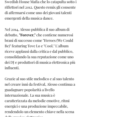
Swedish House Mafia che lo catapulta sotto i 
riflettori nel 2012. Questo remix gli consente 
di affermarsi come uno dei giovani talenti 
emergenti della musica dance.
Nel 2014, Alesso pubblica il suo album di 
debutto, 
"Forever,"
 che contiene numerosi 
brani di successo come "Heroes (We Could 
Be)" featuring Tove Lo e "Cool." L'album 
riceve applausi dalla critica e dal pubblico, 
consolidando la sua reputazione come uno 
dei DJ e produttori di musica elettronica più 
influenti.
Grazie al suo stile melodico e al suo talento 
nel creare inni da festival, Alesso continua a 
guadagnare popolarità a livello 
internazionale. La sua musica è 
caratterizzata da melodie emotive, ritmi 
energici e una produzione impeccabile, 
rendendolo un elemento chiave nella scena 