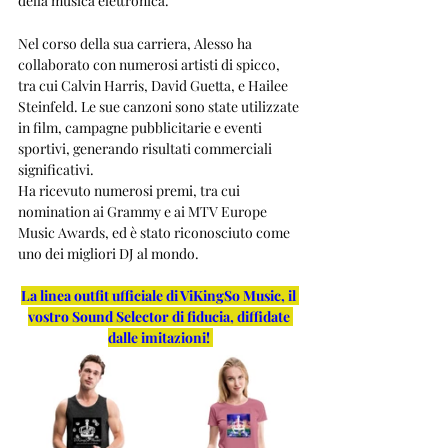
della musica elettronica.
Nel corso della sua carriera, Alesso ha 
collaborato con numerosi artisti di spicco, 
tra cui Calvin Harris, David Guetta, e Hailee 
Steinfeld. Le sue canzoni sono state utilizzate 
in film, campagne pubblicitarie e eventi 
sportivi, generando risultati commerciali 
significativi.
Ha ricevuto numerosi premi, tra cui 
nomination ai Grammy e ai MTV Europe 
Music Awards, ed è stato riconosciuto come 
uno dei migliori DJ al mondo.
La linea outfit ufficiale di ViKingSo Music, il 
vostro Sound Selector di fiducia, diffidate 
dalle imitazioni!