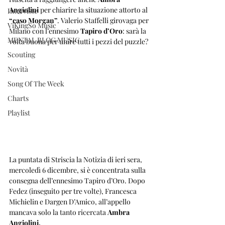
Angiolini
 per chiarire la situazione attorto al 
Interviste
“caso Morgan”
. Valerio Staffelli girovaga per 
ViKingSo Music
Milano con l’ennesimo 
Tapiro d’Oro
: sarà la 
MENTAL BLOG MUSIC
volta buona per unire tutti i pezzi del puzzle?
Scouting
Novità
Song Of The Week
Charts
Playlist
La puntata di Striscia la Notizia di ieri sera, 
mercoledì 6 dicembre, si è concentrata sulla 
consegna dell’ennesimo Tapiro d’Oro. Dopo 
Fedez (inseguito per tre volte), Francesca 
Michielin e Dargen D’Amico, all’appello 
mancava solo la tanto ricercata 
Ambra 
Angiolini.