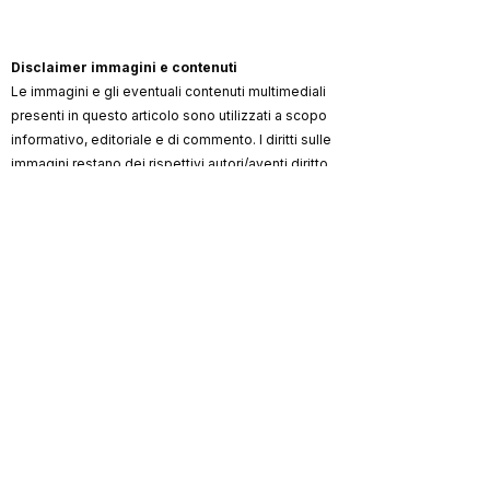
capacità…”
Disclaimer immagini e contenuti
Le immagini e gli eventuali contenuti multimediali
presenti in questo articolo sono utilizzati a scopo
informativo, editoriale e di commento. I diritti sulle
immagini restano dei rispettivi autori/aventi diritto
(artista, fotografo, agenzia, label, ufficio stampa,
testata).
ViKingSo Music
non rivendica la proprietà dei
materiali di terzi e, ove possibile, indica la
fonte/credito. Qualora un contenuto risultasse non
autorizzato o lesivo di diritti, l’avente diritto può
richiederne la rimozione o la correzione dei crediti
scrivendo a
info@vikingsomusic.com
:
provvederemo tempestivamente.
Marchi, loghi e nomi citati appartengono ai
rispettivi proprietari.
ViKingSo
Riproduzione riservata © 2026 –