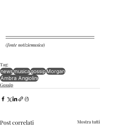
(fonte notiziemusica
)
Tag:
news
musica
gossip
Morgan
Ambra Angiolini
Gossip
Post correlati
Mostra tutti