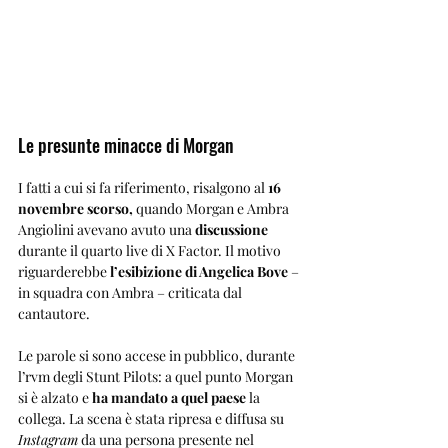
Le presunte minacce di Morgan
I fatti a cui si fa riferimento, risalgono al 
16 
novembre scorso,
 quando Morgan e Ambra 
Angiolini avevano avuto una 
discussione
durante il quarto live di X Factor. Il motivo 
riguarderebbe 
l’esibizione di Angelica Bove
 – 
in squadra con Ambra – criticata dal 
cantautore.
Le parole si sono accese in pubblico, durante 
l’rvm degli Stunt Pilots: a quel punto Morgan 
si è alzato e 
ha mandato a quel paese 
la 
collega. La scena è stata ripresa e diffusa su 
Instagram
 da una persona presente nel 