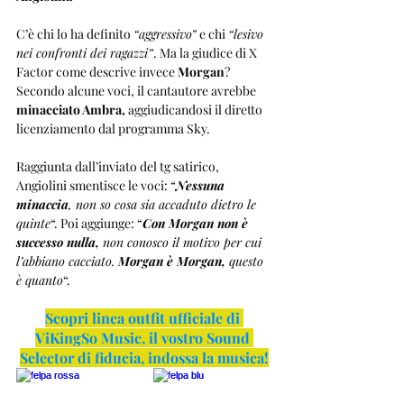
C’è chi lo ha definito 
“aggressivo”
 e chi 
“lesivo 
nei confronti dei ragazzi”
. Ma la giudice di X 
Factor come descrive invece 
Morgan
? 
Secondo alcune voci, il cantautore avrebbe 
minacciato Ambra,
 aggiudicandosi il diretto 
licenziamento dal programma Sky.
Raggiunta dall’inviato del tg satirico, 
Angiolini smentisce le voci: “
Nessuna 
minaccia
, non so cosa sia accaduto dietro le 
quinte
“. Poi aggiunge: “
Con Morgan non è 
successo nulla, 
non conosco il motivo per cui 
l’abbiano cacciato.
 Morgan è Morgan, 
questo 
è quanto
“.
Scopri linea outfit ufficiale di 
ViKingSo Music, il vostro Sound 
Selector di fiducia, indossa la musica!