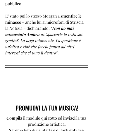
pubblico.
E’ stato poi lo stesso Morgan a 
smentire le 
minacce
 – anche lui ai microfoni di Striscia 
la Notizia – dichiarando: “
Non ho mai 
minacciato Ambra
 di ‘spaccarle la testa sui 
gradini’. Lo nego totalmente. La questione è 
un’altra e cioè che faccio paura ad altri 
interessi che ci sono lì dentro”
.
PROMUOVI LA TUA MUSICA!
Compila 
il modulo qui sotto ed 
inviaci 
la tua 
produzione artistica.
Saremo lieti di valutarla e di farti 
entrare 