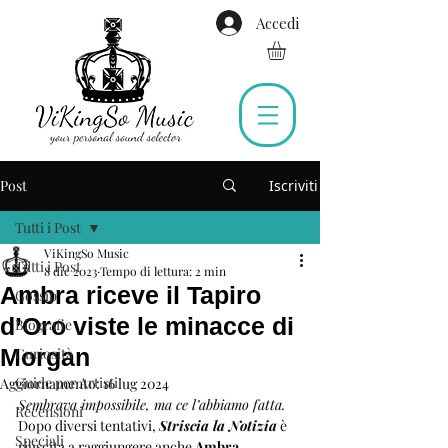
Accedi
Post
Iscriviti
Tutti i Post
ViKingSo Music
Tutti i Post
8 dic 2023
Tempo di lettura: 2 min
Ambra riceve il Tapiro
Gossip
d’Oro viste le minacce di
Biografie
Morgan
Curiosità
Guide per Artisti
Aggiornamento:
16 lug 2024
Sembrava impossibile, ma ce l’abbiamo fatta.
Recensioni
Dopo diversi tentativi, 
Striscia la Notizia
 è 
Speciali
riuscita a raggiungere anche 
Ambra 