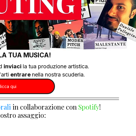
LA TUA MUSICA!
d 
inviaci 
la tua produzione artistica.
arti 
entrare 
nella nostra scuderia.
licca qui
rali
 in collaborazione con 
Spotify
!
nostro assaggio: