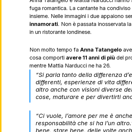
Anna Tatangelo e Mattia Narducci hanno s
fuga romantica. La cantante ha condiviso s
insieme. Nelle immagini i due appaiono sere
innamorati
. Non è passata inosservata la
in un ristorante londinese.
Non molto tempo fa 
Anna Tatangelo
 ave
cosa comporti 
avere 11 anni di più
 del pr
mentre Mattia Narducci ne ha 26. 
“Si parla tanto della differenza d’e
differenti, esperienze di vita diffe
altro anche con visioni diverse de
cose, maturare e per divertirti an
“Ci vuole, l’amore per me è anche 
responsabilità che si ha l’un altro
bene, stare bene, delle volte anc