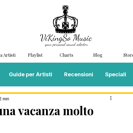
a Artisti
Playlist
Charts
Blog
Stor
Guide per Artisti
Recensioni
Speciali
LOG MUSIC
Scouting
Novità
2 min
una vacanza molto