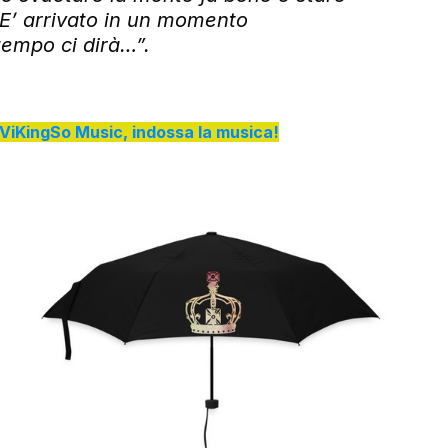
. E’ arrivato in un momento 
 tempo ci dirà…”.
di ViKingSo Music, indossa la musica!