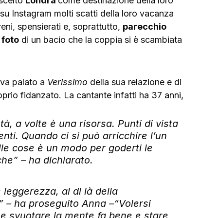
celto 
Londra 
come destinazione della loro 
u Instagram molti scatti della loro vacanza 
ni, spensierati e, soprattutto, 
parecchio 
 
foto
 di un bacio che la coppia si è scambiata 
va palato a 
Verissimo
 della sua relazione e di 
oprio fidanzato. La cantante infatti ha 37 anni, 
tà, a volte è una risorsa. Punti di vista 
renti. Quando ci si può arricchire l’un 
lle cose è un modo per goderti le 
che” – ha dichiarato.
leggerezza, al di là della 
.” – ha proseguito Anna –“Volersi 
he svuotare la mente fa bene e stare 