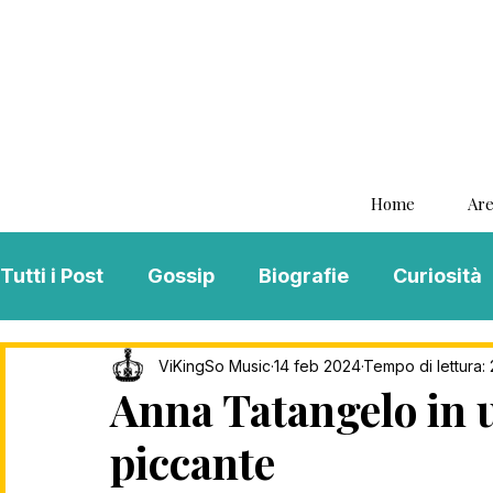
Home
Are
Tutti i Post
Gossip
Biografie
Curiosità
Interviste
ViKingSo Music
MENTAL B
ViKingSo Music
14 feb 2024
Tempo di lettura: 
Anna Tatangelo in 
piccante
Song Of The Week
Charts
Playlist