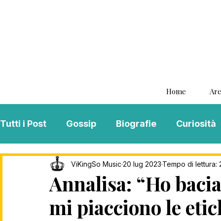
Home
Are
Tutti i Post
Gossip
Biografie
Curiosità
Interviste
ViKingSo Music
MENTAL B
ViKingSo Music
20 lug 2023
Tempo di lettura: 
Annalisa: “Ho baci
mi piacciono le etic
Song Of The Week
Charts
Playlist