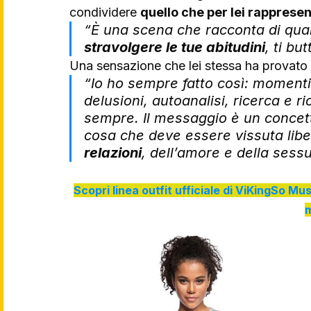
condividere 
quello che per lei rapprese
“
È una scena che racconta di qua
stravolgere le tue abitudini
, ti bu
Una sensazione che lei stessa ha provato p
“
Io ho sempre fatto così: momenti
delusioni, autoanalisi, ricerca e ri
sempre. Il messaggio è un concetto
cosa che deve essere vissuta lib
relazioni
, dell’amore e della sessu
Scopri linea outfit ufficiale di ViKingSo Mus
m