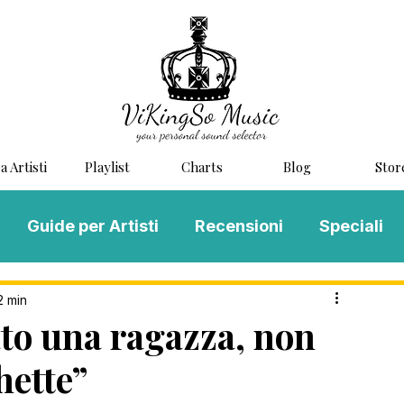
a Artisti
Playlist
Charts
Blog
Stor
Guide per Artisti
Recensioni
Speciali
LOG MUSIC
Scouting
Novità
2 min
ato una ragazza, non
hette”