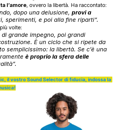
nta l’amore
, ovvero la libertà. Ha raccontato: 
ndo, dopo una delusione, 
provi a 
tti, sperimenti, e poi alla fine riparti
”. 
iù volte: 
 di grande impegno, poi grandi 
costruzione. È un ciclo che si ripete da 
 semplicissimo: la libertà. Se c’è una 
eramente 
è proprio la sfera delle 
alità
”.
ic, il vostro Sound Selector di fiducia, indossa la 
usica!