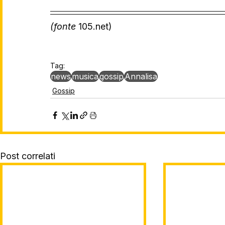
(fonte 
105.net)
Tag:
news
musica
gossip
Annalisa
Gossip
Post correlati