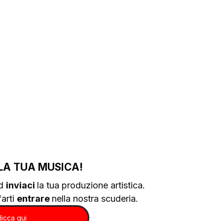
LA TUA MUSICA!
d 
inviaci 
la tua produzione artistica.
arti 
entrare 
nella nostra scuderia.
licca qui