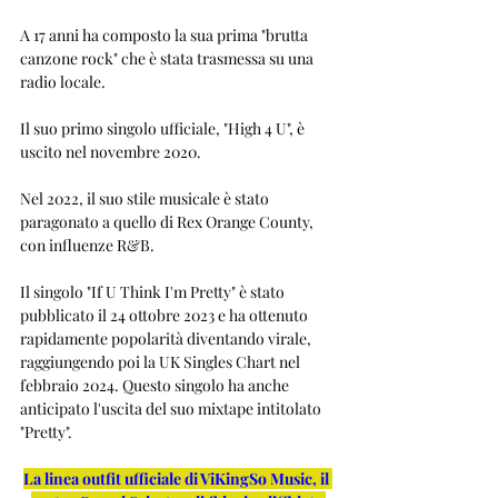
A 17 anni ha composto la sua prima "brutta 
canzone rock" che è stata trasmessa su una 
radio locale.
Il suo primo singolo ufficiale, "High 4 U", è 
uscito nel novembre 2020. 
Nel 2022, il suo stile musicale è stato 
paragonato a quello di Rex Orange County, 
con influenze R&B. 
Il singolo "If U Think I'm Pretty" è stato 
pubblicato il 24 ottobre 2023 e ha ottenuto 
rapidamente popolarità diventando virale, 
raggiungendo poi la UK Singles Chart nel 
febbraio 2024. Questo singolo ha anche 
anticipato l'uscita del suo mixtape intitolato 
"Pretty". 
La linea outfit ufficiale di ViKingSo Music, il 