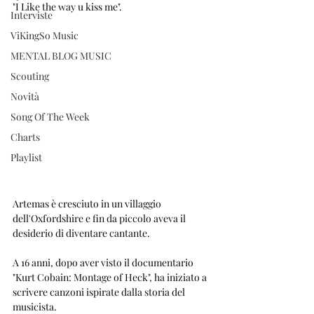
"I Like the way u kiss me".
Interviste
ViKingSo Music
MENTAL BLOG MUSIC
Scouting
Novità
Song Of The Week
Charts
Playlist
Artemas è cresciuto in un villaggio 
dell'Oxfordshire e fin da piccolo aveva il 
desiderio di diventare cantante. 
A 16 anni, dopo aver visto il documentario 
"Kurt Cobain: Montage of Heck", ha iniziato a 
scrivere canzoni ispirate dalla storia del 
musicista.