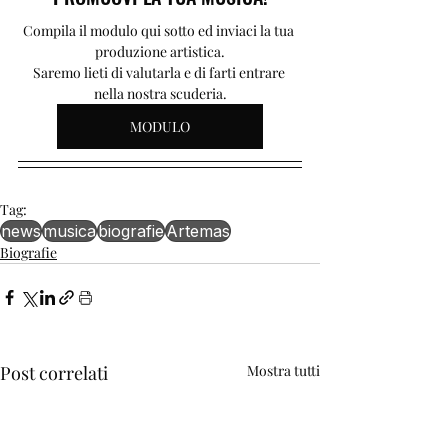
Compila il modulo qui sotto ed inviaci la tua 
produzione artistica.
Saremo lieti di valutarla e di farti entrare 
nella nostra scuderia.
MODULO
Tag:
news
musica
biografie
Artemas
Biografie
Post correlati
Mostra tutti