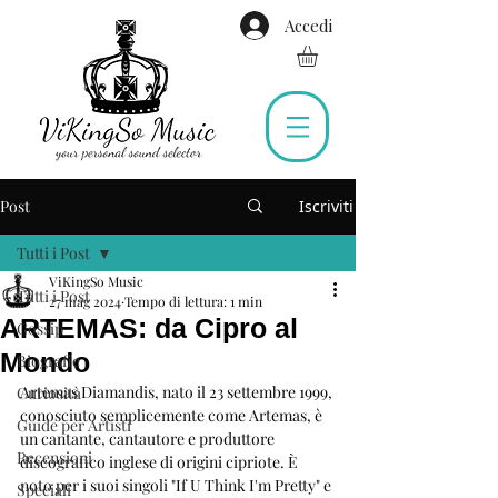
Accedi
Post
Iscriviti
Tutti i Post
ViKingSo Music
Tutti i Post
27 mag 2024
Tempo di lettura: 1 min
ARTEMAS: da Cipro al
Gossip
Mondo
Biografie
Artemas Diamandis, nato il 23 settembre 1999, 
Curiosità
conosciuto semplicemente come Artemas, è 
Guide per Artisti
un cantante, cantautore e produttore 
Recensioni
discografico inglese di origini cipriote. È 
noto per i suoi singoli "If U Think I'm Pretty" e 
Speciali