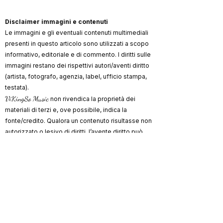
Disclaimer immagini e contenuti
Le immagini e gli eventuali contenuti multimediali
presenti in questo articolo sono utilizzati a scopo
informativo, editoriale e di commento. I diritti sulle
immagini restano dei rispettivi autori/aventi diritto
(artista, fotografo, agenzia, label, ufficio stampa,
testata).
ViKingSo Music
non rivendica la proprietà dei
materiali di terzi e, ove possibile, indica la
fonte/credito. Qualora un contenuto risultasse non
autorizzato o lesivo di diritti, l’avente diritto può
richiederne la rimozione o la correzione dei crediti
scrivendo a
info@vikingsomusic.com
:
provvederemo tempestivamente.
Marchi, loghi e nomi citati appartengono ai
rispettivi proprietari.
ViKingSo
Riproduzione riservata © 2026 –
Music
.