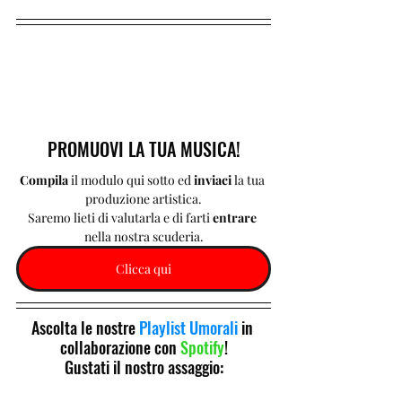
PROMUOVI LA TUA MUSICA!
Compila 
il modulo qui sotto ed 
inviaci 
la tua 
produzione artistica.
Saremo lieti di valutarla e di farti 
entrare 
nella nostra scuderia.
Clicca qui
Ascolta le nostre 
Playlist Umorali
 in 
collaborazione con 
Spotify
!
Gustati il nostro assaggio: