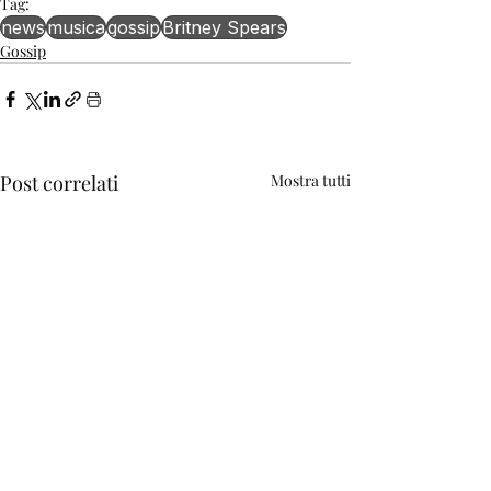
Tag:
news
musica
gossip
Britney Spears
Gossip
Post correlati
Mostra tutti