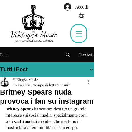
Accedi
Post
Iscriviti
Tutti i Post
ViKingSo Music
20 mar 2024
Tempo di lettura: 2 min
Britney Spears nuda
provoca i fan su instagram
Britney Spears
 ha sempre destato un grande 
interesse sui social media, specialmente con i 
suoi 
scatti audaci
 e i video che mettono in 
mostra la sua femminilità e il suo corpo. 