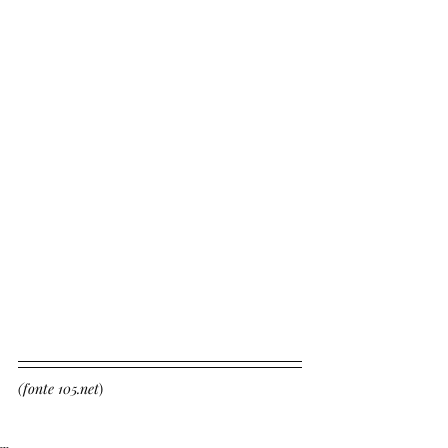
(fonte 105.net
)