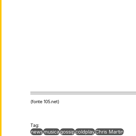
(fonte 105.net)
Tag:
news
musica
gossip
coldplay
Chris Martin