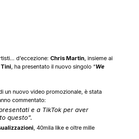
artisti… d’eccezione: 
Chris Martin
, insieme ai 
 Tini
, ha presentato il nuovo singolo “
We 
e di un nuovo video promozionale, è stata 
hanno commentato: 
 presentati e a TikTok per aver 
tto questo”.
sualizzazioni
, 40mila like e oltre mille 