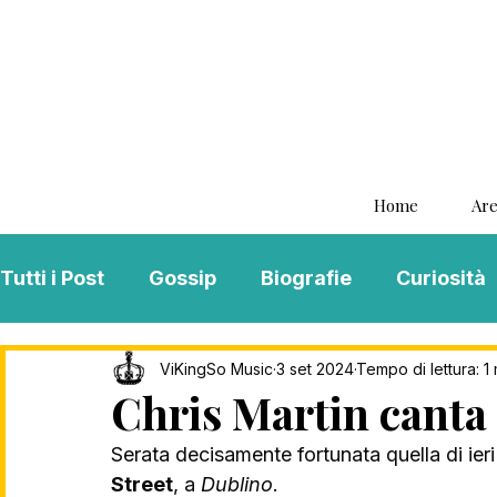
Home
Are
Tutti i Post
Gossip
Biografie
Curiosità
Interviste
ViKingSo Music
MENTAL B
ViKingSo Music
3 set 2024
Tempo di lettura: 1 
Chris Martin canta 
Serata decisamente fortunata quella di ieri
Song Of The Week
Charts
Playlist
Street
, a 
Dublino
. 