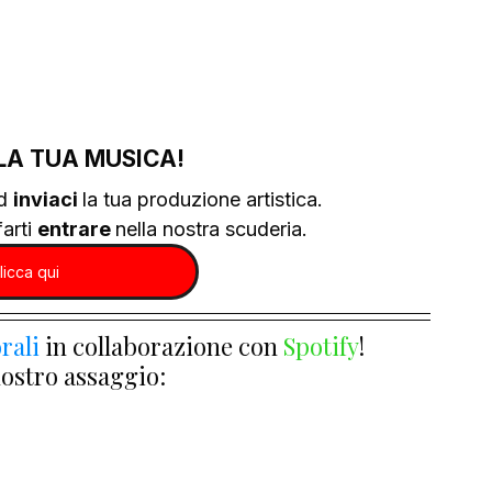
LA TUA MUSICA!
d 
inviaci 
la tua produzione artistica.
arti 
entrare 
nella nostra scuderia.
licca qui
rali
 in collaborazione con 
Spotify
!
nostro assaggio: