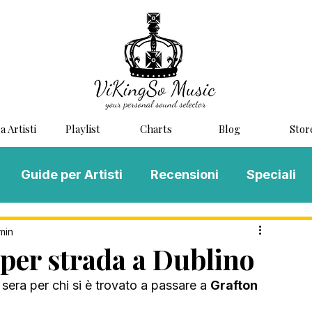
a Artisti
Playlist
Charts
Blog
Stor
Guide per Artisti
Recensioni
Speciali
LOG MUSIC
Scouting
Novità
min
per strada a Dublino
 sera per chi si è trovato a passare a 
Grafton 