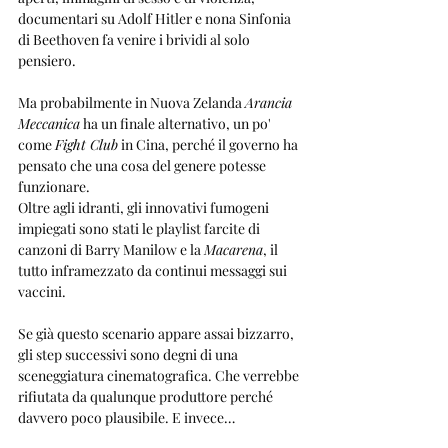
documentari su Adolf Hitler e nona Sinfonia 
di Beethoven fa venire i brividi al solo 
pensiero.
Ma probabilmente in Nuova Zelanda 
Arancia 
Meccanica
 ha un finale alternativo, un po' 
come 
Fight Club
 in Cina, perché il governo ha 
pensato che una cosa del genere potesse 
funzionare.
Oltre agli idranti, gli innovativi fumogeni 
impiegati sono stati le playlist farcite di 
canzoni di Barry Manilow e la 
Macarena
, il 
tutto inframezzato da continui messaggi sui 
vaccini.
Se già questo scenario appare assai bizzarro, 
gli step successivi sono degni di una 
sceneggiatura cinematografica. Che verrebbe 
rifiutata da qualunque produttore perché 
davvero poco plausibile. E invece…