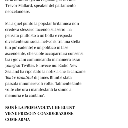
Trevor Mallard, speaker del parlamento 
neozelandese.
Ma a quel punto la popstar britannica non 
credeva stessero facendo sul serio, ha 
pensato piuttosto a un botta e risposta 
divertente sui social network tra una stella 
(un po' cadente) e un politico in fase 
ascendente, che vuole accaparrarsi consensi 
tra i giovani comunicando in maniera assai 
young
 su Twitter. E invece no: Radio New 
Zealand ha riportato la notizia che la canzone 
You’re Beautiful 
di James Blunt è stata 
passata innumerevoli volte, "talmente tante 
volte che ora i manifestanti la sanno a 
memoria e la cantano".
NON È LA PRIMA VOLTA CHE BLUNT 
VIENE PRESO IN CONSIDERAZIONE 
COME ARMA