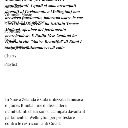
manifestanti, i quali si sono accampati 
Interviste
davanti al Parlamento a Wellington) non 
ViKingSo Music
avessero funzionato, potevano usare le sue. 
MENTAL BLOG MUSIC
"Accettiamo l'offerta", ha twittato Trevor 
Mallard, speaker del parlamento 
Scouting
neozelandese. E Radio New Zealand ha 
Novità
riportato che "You’re Beautiful" di Blunt è 
Song Of The Week
stata passata innumerevoli volte
Charts
Playlist
In Nuova Zelanda è stata utilizzata la musica 
di James Blunt al fine di dissuadere i 
manifestanti che si sono accampati davanti al 
parlamento a Wellington per protestare 
contro le restrizioni anti Covid.