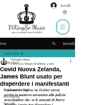
Accedi
Post
Iscriviti
Tutti i Post
ViKingSo Music
Tutti i Post
17 feb 2022
Tempo di lettura: 4 min
Covid Nuova Zelanda,
Gossip
James Blunt usato per
Biografie
disperdere i manifestanti
Curiosità
Guide per Artisti
l cantautore inglese su Twitter aveva 
scritto in maniera sarcastica alla polizia 
Recensioni
neozelandese che, se le canzoni di Barry 
Speciali
Manilow (usate per dissuadere i 