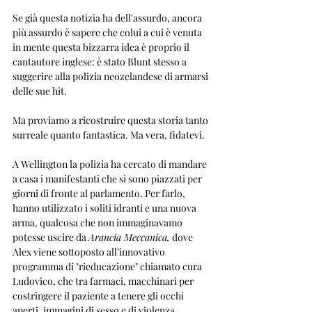
Se già questa notizia ha dell'assurdo, ancora 
più assurdo è sapere che colui a cui è venuta 
in mente questa bizzarra idea è proprio il 
cantautore inglese: è stato Blunt stesso a 
suggerire alla polizia neozelandese di armarsi 
delle sue hit.
Ma proviamo a ricostruire questa storia tanto 
surreale quanto fantastica. Ma vera, fidatevi.
A Wellington la polizia ha cercato di mandare 
a casa i manifestanti che si sono piazzati per 
giorni di fronte al parlamento. Per farlo, 
hanno utilizzato i soliti idranti e una nuova 
arma, qualcosa che non immaginavamo 
potesse uscire da 
Arancia Meccanica,
 dove 
Alex viene sottoposto all’innovativo 
programma di "rieducazione" chiamato cura 
Ludovico, che tra farmaci, macchinari per 
costringere il paziente a tenere gli occhi 
aperti, immagini di sesso e di violenza, 