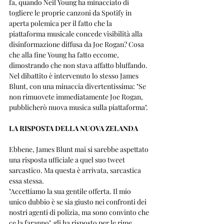
fa, quando Neil Young ha minacciato di 
togliere le proprie canzoni da Spotify in 
aperta polemica per il fatto che la 
piattaforma musicale concede visibilità alla 
disinformazione diffusa da Joe Rogan? Cosa 
che alla fine Young ha fatto eccome, 
dimostrando che non stava affatto bluffando.
Nel dibattito è intervenuto lo stesso James 
Blunt, con una minaccia divertentissima: "Se 
non rimuovete immediatamente Joe Rogan, 
pubblicherò nuova musica sulla piattaforma".
LA RISPOSTA DELLA NUOVA ZELANDA
Ebbene, James Blunt mai si sarebbe aspettato 
una risposta ufficiale a quel suo tweet 
sarcastico. Ma questa è arrivata, sarcastica 
essa stessa.
"Accettiamo la sua gentile offerta. Il mio 
unico dubbio è se sia giusto nei confronti dei 
nostri agenti di polizia, ma sono convinto che 
ce la faranno", gli ha risposto per le rime 