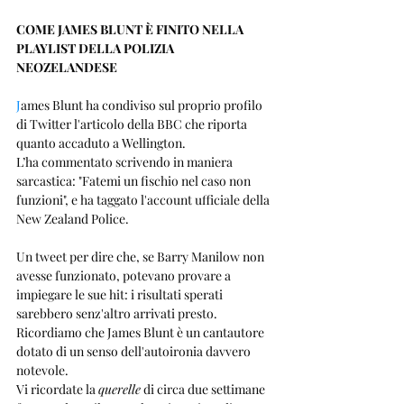
COME JAMES BLUNT È FINITO NELLA 
PLAYLIST DELLA POLIZIA 
NEOZELANDESE
J
ames Blunt ha condiviso sul proprio profilo 
di Twitter l'articolo della BBC che riporta 
quanto accaduto a Wellington.
L’ha commentato scrivendo in maniera 
sarcastica: "Fatemi un fischio nel caso non 
funzioni", e ha taggato l'account ufficiale della 
New Zealand Police.
Un tweet per dire che, se Barry Manilow non 
avesse funzionato, potevano provare a 
impiegare le sue hit: i risultati sperati 
sarebbero senz'altro arrivati presto. 
Ricordiamo che James Blunt è un cantautore 
dotato di un senso dell'autoironia davvero 
notevole.
Vi ricordate la 
querelle
 di circa due settimane 