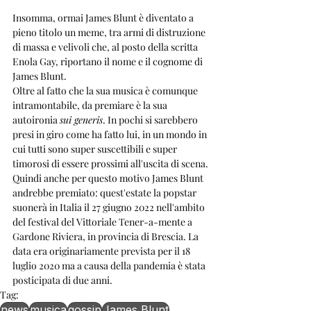
Insomma, ormai James Blunt è diventato a 
pieno titolo un meme, tra armi di distruzione 
di massa e velivoli che, al posto della scritta 
Enola Gay, riportano il nome e il cognome di 
James Blunt.
Oltre al fatto che la sua musica è comunque 
intramontabile, da premiare è la sua 
autoironia 
sui generis
. In pochi si sarebbero 
presi in giro come ha fatto lui, in un mondo in 
cui tutti sono super suscettibili e super 
timorosi di essere prossimi all'uscita di scena.
Quindi anche per questo motivo James Blunt 
andrebbe premiato: quest'estate la popstar 
suonerà in Italia il 27 giugno 2022 nell'ambito 
del festival del Vittoriale Tener-a-mente a 
Gardone Riviera, in provincia di Brescia. La 
data era originariamente prevista per il 18 
luglio 2020 ma a causa della pandemia è stata 
posticipata di due anni.  
Tag:
news
musica
gossip
James Blunt