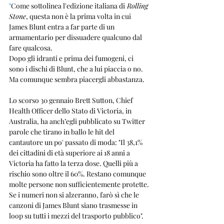
"
Come sottolinea l'edizione italiana di
 Rolling 
Stone
, questa non è la prima volta in cui 
James Blunt entra a far parte di un 
armamentario per dissuadere qualcuno dal 
fare qualcosa.
Dopo gli idranti e prima dei fumogeni, ci 
sono i dischi di Blunt, che a lui piaccia o no. 
Ma comunque sembra piacergli abbastanza.
Lo scorso 30 gennaio Brett Sutton, Chief 
Health Officer dello Stato di Victoria, in 
Australia, ha anch’egli pubblicato su Twitter 
parole che tirano in ballo le hit del 
cantautore un po' passato di moda: "Il 38,1% 
dei cittadini di età superiore ai 18 anni a 
Victoria ha fatto la terza dose. Quelli più a 
rischio sono oltre il 60%. Restano comunque 
molte persone non sufficientemente protette. 
Se i numeri non si alzeranno, farò sì che le 
canzoni di James Blunt siano trasmesse in 
loop su tutti i mezzi del trasporto pubblico".