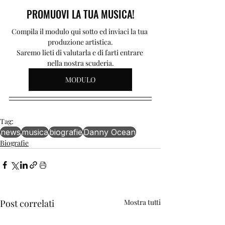
PROMUOVI LA TUA MUSICA!
Compila il modulo qui sotto ed inviaci la tua 
produzione artistica.
Saremo lieti di valutarla e di farti entrare 
nella nostra scuderia.
MODULO
Tag:
news
musica
biografie
Danny Ocean
Biografie
Post correlati
Mostra tutti