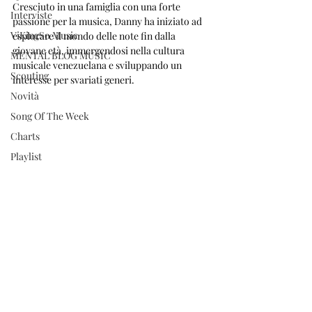
Cresciuto in una famiglia con una forte 
Interviste
passione per la musica, Danny ha iniziato ad 
ViKingSo Music
esplorare il mondo delle note fin dalla 
giovane età, immergendosi nella cultura 
MENTAL BLOG MUSIC
musicale venezuelana e sviluppando un 
Scouting
interesse per svariati generi.
Novità
Song Of The Week
Charts
Playlist