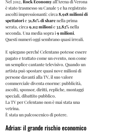
Nel 2012, 
Rock Economy
 all’Arena di Verona 
è stato trasmesso su Canale 5 e ha registrato 
ascolti impressionanti: circa 
8,918 milioni di 
spettatori
 e 
31,81% di share
 nella prima 
serata, circa 
9,112 milioni
 e 
32,82%
 nella 
seconda. Una media sopra i 
9 milioni
.
Questi numeri oggi sembrano quasi irreali.
E spiegano perché Celentano potesse essere 
pagato e trattato come un evento, non come 
un semplice cantante televisivo. Quando un 
artista può spostare quasi nove milioni di 
persone davanti alla TV, il suo valore 
commerciale diventa enorme: pubblicità, 
ascolti, sponsor, diritti, repliche, montaggi 
speciali, dibattito pubblico.
La TV per Celentano non è mai stata una 
vetrina.
È stata un palcoscenico di potere.
Adrian: il grande rischio economico