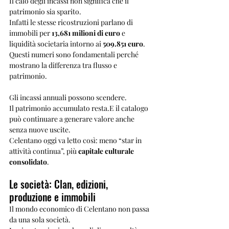
Il calo degli incassi non significa che il 
patrimonio sia sparito.
Infatti le stesse ricostruzioni parlano di 
immobili per 
13,681 milioni di euro
 e 
liquidità societaria intorno ai 
509.851 euro
. 
Questi numeri sono fondamentali perché 
mostrano la differenza tra flusso e 
patrimonio.
Gli incassi annuali possono scendere. 
Il patrimonio accumulato resta.E il catalogo 
può continuare a generare valore anche 
senza nuove uscite.
Celentano oggi va letto così: meno “star in 
attività continua”, più 
capitale culturale 
consolidato
.
Le società: Clan, edizioni, 
produzione e immobili
Il mondo economico di Celentano non passa 
da una sola società.