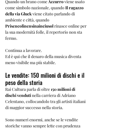
Quando un brano come 
Azzurro
 viene usato 
come simbolo nazionale, quando 
Il ragazzo 
della via Gluck
 viene citato parlando di 
ambiente e città, quando 
Prisencolinensinainciusol
 rinasce online per 
la sua modernità folle, il repertorio non sta 
fermo.
Continua a lavorare.
Ed è qui che il denaro della musica diventa 
meno visibile ma più stabile.
Le vendite: 150 milioni di dischi e il 
peso della storia
Rai Cultura parla di oltre 
150 milioni di 
dischi venduti
 nella carriera di Adriano 
Celentano, collocandolo tra gli artisti italiani 
di maggior successo nella storia.
Sono numeri enormi, anche se le vendite 
storiche vanno sempre lette con prudenza 