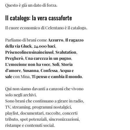
Questo è già un dato di forza.
Il catalogo: la vera cassaforte
Il cuore economico di Celentano è il catalogo.
Parliamo di brani come 
Azzurro
, 
Il ragazzo 
della via Gluck
, 
24.000 baci
, 
Prisencolinensinainciusol
, 
Svalutation
, 
Pregherò
, 
Una carezza in un pugno
, 
L’emozione non ha voce
, 
Soli
, 
Storia 
d’amore
, 
Susanna
, 
Confessa
, 
Acqua e 
sale
 con Mina, 
Ti penso e cambia il mondo
.
Qui non siamo davanti a canzoni che vivono 
solo negli archivi.
Sono brani che continuano a girare in radio, 
TV, streaming, programmi nostalgici, 
playlist, documentari, raccolte, concerti 
tributo, spot potenziali, sincronizzazioni, 
ristampe e contenuti social.