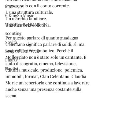
leggere solo con il conto corrente.
Interviste
È una struttura culturale.
ViKingSo Music
Un marchio familiare.
MENTAL BLOG MUSIC
Una memoria collettiva.
Scouting
Per questo parlare di quanto guadagna 
Novità
Celentano significa parlare di soldi, sì, ma 
anche di potere simbolico. Perché il 
Song Of The Week
Molleggiato non è stato solo un cantante. È 
Charts
stato discografia, cinema, televisione, 
Playlist
editoria musicale, produzione, polemica, 
immobili, format, Clan Celentano, Claudia 
Mori e un repertorio che continua a lavorare 
anche senza una presenza costante sulla 
scena.