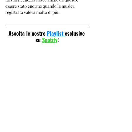
essere stato enorme quando la musica 
registrata valeva molto di più.
Ascolta le nostre 
Playlist 
esclusive 
su 
Spotify
!