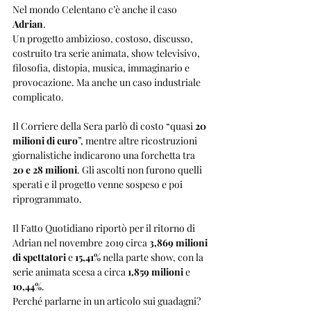
Nel mondo Celentano c’è anche il caso 
Adrian
.
Un progetto ambizioso, costoso, discusso, 
costruito tra serie animata, show televisivo, 
filosofia, distopia, musica, immaginario e 
provocazione. Ma anche un caso industriale 
complicato.
Il Corriere della Sera parlò di costo “quasi 
20 
milioni di euro
”, mentre altre ricostruzioni 
giornalistiche indicarono una forchetta tra 
20 e 28 milioni
. Gli ascolti non furono quelli 
sperati e il progetto venne sospeso e poi 
riprogrammato.
Il Fatto Quotidiano riportò per il ritorno di 
Adrian nel novembre 2019 circa 
3,869 milioni 
di spettatori
 e 
15,41%
 nella parte show, con la 
serie animata scesa a circa 
1,859 milioni
 e 
10,44%
.
Perché parlarne in un articolo sui guadagni?