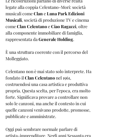
Le ricostruzioni parlano di diverse realtà 
legate alla coppia Celentano-Mori: società 
musicali come 
Clan
 e 
Luna Park Edizioni 
Musicali
, società di produzione TV e cinema 
come 
Clan Celentano
 e 
Ciao Ragazzi
, oltre 
alla componente immobiliare di famiglia, 
rappresentata da 
Generale Holding
.
È una struttura coerente con il percorso del 
Molleggiato.
Celentano non è mai stato solo interprete. Ha 
fondato il 
Clan Celentano
 nel 1961, 
costruendosi una casa artistica e produttiva 
propria. Questa scelta, per l’epoca, era molto 
forte. Significava provare a controllare non 
solo le canzoni, ma anche il contesto in cui 
quelle canzoni venivano prodotte, promosse, 
pubblicate e amministrate.
Oggi può sembrare normale parlare di 
artista-imprenditore. Negli anni Sessanta era 