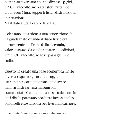
perché attraversano epoche diverse: 45 giri, 
LP, CD, raccolte, mercati esteri, ristampe, 
album con Mina, supporti fisici, distribuzioni 
internazionali.
Ma il dato aiuta a capire la scala.
Celentano appartiene a una generazione che 
ha guadagnato quando il disco fisico era 
ancora centrale. Prima dello streaming, il 
valore passava da vendite materiali, edizioni, 
vinili, CD, raccolte, negozi, passaggi TV e 
radio.
Questo ha creato una base economica molto 
diversa rispetto agli artisti di oggi.
Un cantante contemporaneo può avere 
milioni di stream ma margini più 
frammentati. Celentano ha vissuto decenni in 
cui i dischi potevano produrre incassi molto 
più diretti e sostanziosi per le grandi carriere.
La sua ricchezza nasce anche da questo: 