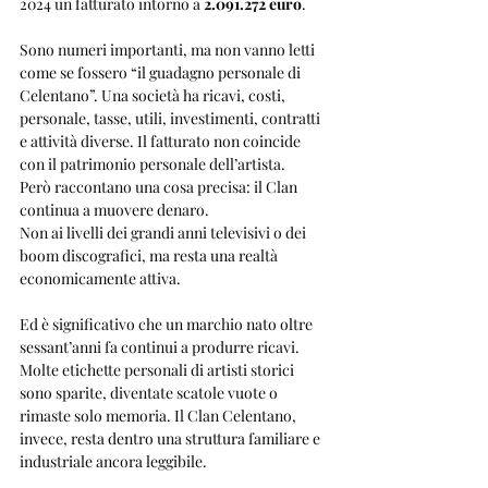
2024 un fatturato intorno a 
2.091.272 euro
.
Sono numeri importanti, ma non vanno letti 
come se fossero “il guadagno personale di 
Celentano”. Una società ha ricavi, costi, 
personale, tasse, utili, investimenti, contratti 
e attività diverse. Il fatturato non coincide 
con il patrimonio personale dell’artista.
Però raccontano una cosa precisa: il Clan 
continua a muovere denaro.
Non ai livelli dei grandi anni televisivi o dei 
boom discografici, ma resta una realtà 
economicamente attiva.
Ed è significativo che un marchio nato oltre 
sessant’anni fa continui a produrre ricavi. 
Molte etichette personali di artisti storici 
sono sparite, diventate scatole vuote o 
rimaste solo memoria. Il Clan Celentano, 
invece, resta dentro una struttura familiare e 
industriale ancora leggibile.