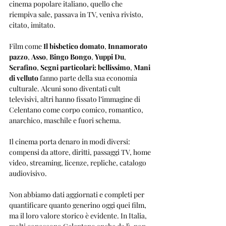
cinema popolare italiano, quello che 
riempiva sale, passava in TV, veniva rivisto, 
citato, imitato.
Film come 
Il bisbetico domato
, 
Innamorato 
pazzo
, 
Asso
, 
Bingo Bongo
, 
Yuppi Du
, 
Serafino
, 
Segni particolari: bellissimo
, 
Mani 
di velluto
 fanno parte della sua economia 
culturale. Alcuni sono diventati cult 
televisivi, altri hanno fissato l’immagine di 
Celentano come corpo comico, romantico, 
anarchico, maschile e fuori schema.
Il cinema porta denaro in modi diversi: 
compensi da attore, diritti, passaggi TV, home 
video, streaming, licenze, repliche, catalogo 
audiovisivo.
Non abbiamo dati aggiornati e completi per 
quantificare quanto generino oggi quei film, 
ma il loro valore storico è evidente. In Italia, 