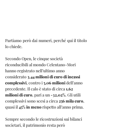
Partiamo però dai numeri, perché qui il titolo 
lo chiede.
Secondo Open, le cinque società 
riconducibili al mondo Celentano-Mori 
hanno registrato nell’ultimo anno 
considerato 
3,44 milioni di euro di incassi 
complessivi
, contro i 
5,06 milioni
 dell’anno 
precedente. Il calo è stato di circa 
1,62 
milioni di euro
, pari a un 
-32,02%
. Gli utili 
complessivi sono scesi a circa 
256 mila euro
, 
quasi il 
45% in meno
 rispetto all’anno prima.
Sempre secondo le ricostruzioni sui bilanci 
societari, il patrimonio resta però 