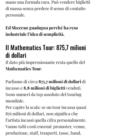
mano una formula rara. Può vendere biglietti 
di massa senza perdere il senso di contatto 
personale.
Ed Sheeran guadagna perché ha reso 
industriale l’idea di semplicità.
Il Mathematics Tour: 875,7 milioni 
di dollari
Il dato più impressionante resta quello del 
Mathematics Tour
.
Parliamo di circa 
875,7 milioni di dollari
 di 
incasso e 
8,8 milioni di biglietti
 venduti. 
Sono numeri da top assoluto del touring 
mondiale.
Per capire la scala: se un tour incassa quasi 
876 milioni di dollari, non significa che 
l’artista incassi quella cifra personalmente. 
Vanno tolti costi enormi: promoter, venue, 
produzione, staff, trasporti, tasse, band, 