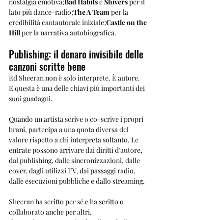
nostalgia emotiva;
Bad Habits
 e 
Shivers
 per il 
lato più dance-radio;
The A Team
 per la 
credibilità cantautorale iniziale;
Castle on the 
Hill
 per la narrativa autobiografica.
Publishing: il denaro invisibile delle 
canzoni scritte bene
Ed Sheeran non è solo interprete. È autore.
E questa è una delle chiavi più importanti dei 
suoi guadagni.
Quando un artista scrive o co-scrive i propri 
brani, partecipa a una quota diversa del 
valore rispetto a chi interpreta soltanto. Le 
entrate possono arrivare dai diritti d’autore, 
dal publishing, dalle sincronizzazioni, dalle 
cover, dagli utilizzi TV, dai passaggi radio, 
dalle esecuzioni pubbliche e dallo streaming.
Sheeran ha scritto per sé e ha scritto o 
collaborato anche per altri.