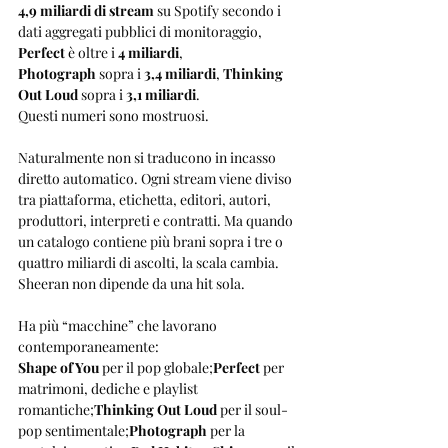
4,9 miliardi di stream
 su Spotify secondo i 
dati aggregati pubblici di monitoraggio, 
Perfect
 è oltre i 
4 miliardi
, 
Photograph
 sopra i 
3,4 miliardi
, 
Thinking 
Out Loud
 sopra i 
3,1 miliardi
.
Questi numeri sono mostruosi.
Naturalmente non si traducono in incasso 
diretto automatico. Ogni stream viene diviso 
tra piattaforma, etichetta, editori, autori, 
produttori, interpreti e contratti. Ma quando 
un catalogo contiene più brani sopra i tre o 
quattro miliardi di ascolti, la scala cambia.
Sheeran non dipende da una hit sola.
Ha più “macchine” che lavorano 
contemporaneamente:
Shape of You
 per il pop globale;
Perfect
 per 
matrimoni, dediche e playlist 
romantiche;
Thinking Out Loud
 per il soul-
pop sentimentale;
Photograph
 per la 