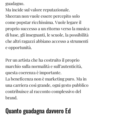
guadagno.
Ma incide sul valore reputazionale.
Sheeran non vuole essere percepito solo 
come popstar ricchissima. Vuole legare il 
proprio successo a un ritorno verso la musica 
di base, gli insegnanti, le scuole, la possibilità 
che altri ragazzi abbiano accesso a strumenti 
e opportunità.
Per un artista che ha costruito il proprio 
marchio sulla normalità e sull’autenticità, 
questa coerenza è importante.
La beneficenza non è marketing puro. Ma in 
una carriera così grande, ogni gesto pubblico 
contribuisce al racconto complessivo del 
brand.
Quanto guadagna davvero Ed 
Sheeran?
La risposta più concreta è questa: Ed Sheeran 
è stimato tra i musicisti britannici più ricchi 