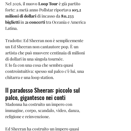
Nel 2026, il nuovo 
Loop Tour
 è già partito 
forte: a metà anno Pollstar riportava 
105,2 
milioni di dollari
 di incasso da 
811.233 
biglietti
 in 
21 concerti
 tra Oceania e America 
Latina.
Tradotto: Ed Sheeran non è semplicemente 
un Ed Sheeran non cantautore pop. È un 
artista che può muovere centinaia di milioni 
di dollari in una singola tournée.
E lo fa con una cosa che sembra quasi 
controintuitiva: spesso sul palco c’è lui, una 
chitarra e una loop station.
Il paradosso Sheeran: piccolo sul 
palco, gigantesco nei conti
Madonna ha costruito un impero con 
immagine, corpo, scandalo, video, danza, 
religione e reinvenzione.
Ed Sheeran ha costruito un impero quasi 