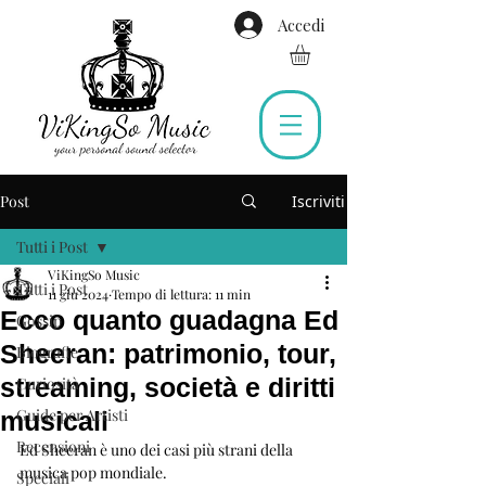
Accedi
Post
Iscriviti
Tutti i Post
ViKingSo Music
Tutti i Post
11 giu 2024
Tempo di lettura: 11 min
Ecco quanto guadagna Ed
Gossip
Sheeran: patrimonio, tour,
Biografie
streaming, società e diritti
Curiosità
Guide per Artisti
musicali
Recensioni
Ed Sheeran è uno dei casi più strani della 
musica pop mondiale.
Speciali