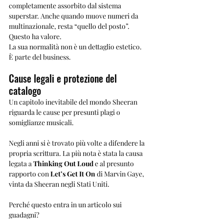
completamente assorbito dal sistema 
superstar. Anche quando muove numeri da 
multinazionale, resta “quello del posto”.
Questo ha valore.
La sua normalità non è un dettaglio estetico. 
È parte del business.
Cause legali e protezione del 
catalogo
Un capitolo inevitabile del mondo Sheeran 
riguarda le cause per presunti plagi o 
somiglianze musicali.
Negli anni si è trovato più volte a difendere la 
propria scrittura. La più nota è stata la causa 
legata a 
Thinking Out Loud
 e al presunto 
rapporto con 
Let’s Get It On
 di Marvin Gaye, 
vinta da Sheeran negli Stati Uniti.
Perché questo entra in un articolo sui 
guadagni?