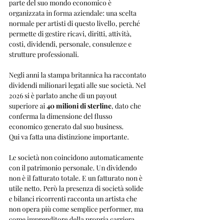
parte del suo mondo economico è 
organizzata in forma aziendale: una scelta 
normale per artisti di questo livello, perché 
permette di gestire ricavi, diritti, attività, 
costi, dividendi, personale, consulenze e 
strutture professionali.
Negli anni la stampa britannica ha raccontato 
dividendi milionari legati alle sue società. Nel 
2026 si è parlato anche di un payout 
superiore ai 
40 milioni di sterline
, dato che 
conferma la dimensione del flusso 
economico generato dal suo business.
Qui va fatta una distinzione importante.
Le società non coincidono automaticamente 
con il patrimonio personale. Un dividendo 
non è il fatturato totale. E un fatturato non è 
utile netto. Però la presenza di società solide 
e bilanci ricorrenti racconta un artista che 
non opera più come semplice performer, ma 
come imprenditore della propria carriera.