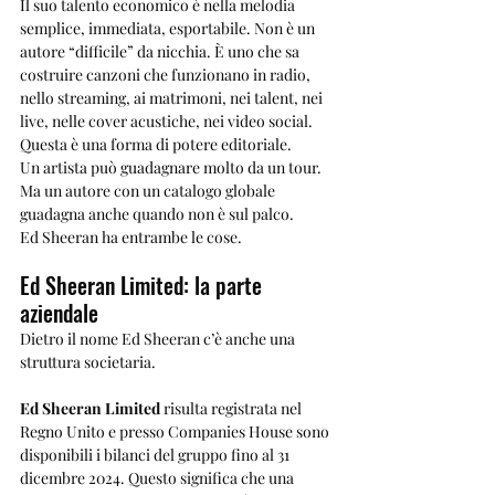
Il suo talento economico è nella melodia 
semplice, immediata, esportabile. Non è un 
autore “difficile” da nicchia. È uno che sa 
costruire canzoni che funzionano in radio, 
nello streaming, ai matrimoni, nei talent, nei 
live, nelle cover acustiche, nei video social.
Questa è una forma di potere editoriale.
Un artista può guadagnare molto da un tour. 
Ma un autore con un catalogo globale 
guadagna anche quando non è sul palco.
Ed Sheeran ha entrambe le cose.
Ed Sheeran Limited: la parte 
aziendale
Dietro il nome Ed Sheeran c’è anche una 
struttura societaria.
Ed Sheeran Limited
 risulta registrata nel 
Regno Unito e presso Companies House sono 
disponibili i bilanci del gruppo fino al 31 
dicembre 2024. Questo significa che una 