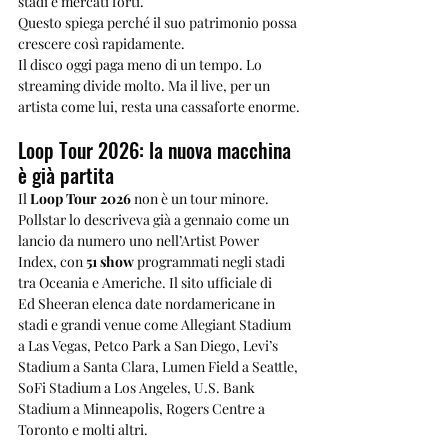
stadi e mercati forti.
Questo spiega perché il suo patrimonio possa 
crescere così rapidamente.
Il disco oggi paga meno di un tempo. Lo 
streaming divide molto. Ma il live, per un 
artista come lui, resta una cassaforte enorme.
Loop Tour 2026: la nuova macchina 
è già partita
Il 
Loop Tour 2026
 non è un tour minore.
Pollstar lo descriveva già a gennaio come un 
lancio da numero uno nell’Artist Power 
Index, con 
51 show
 programmati negli stadi 
tra Oceania e Americhe. Il sito ufficiale di 
Ed Sheeran elenca date nordamericane in 
stadi e grandi venue come Allegiant Stadium 
a Las Vegas, Petco Park a San Diego, Levi’s 
Stadium a Santa Clara, Lumen Field a Seattle, 
SoFi Stadium a Los Angeles, U.S. Bank 
Stadium a Minneapolis, Rogers Centre a 
Toronto e molti altri.