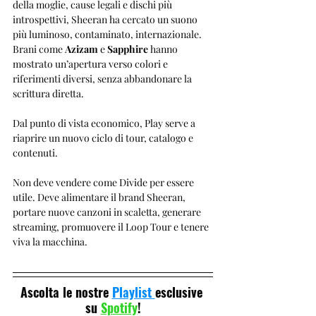
della moglie, cause legali e dischi più 
introspettivi, Sheeran ha cercato un suono 
più luminoso, contaminato, internazionale. 
Brani come 
Azizam
 e 
Sapphire
 hanno 
mostrato un’apertura verso colori e 
riferimenti diversi, senza abbandonare la 
scrittura diretta.
Dal punto di vista economico, Play serve a 
riaprire un nuovo ciclo di tour, catalogo e 
contenuti.
Non deve vendere come Divide per essere 
utile. Deve alimentare il brand Sheeran, 
portare nuove canzoni in scaletta, generare 
streaming, promuovere il Loop Tour e tenere 
viva la macchina.
Ascolta le nostre 
Playlist 
esclusive 
su 
Spotify
!