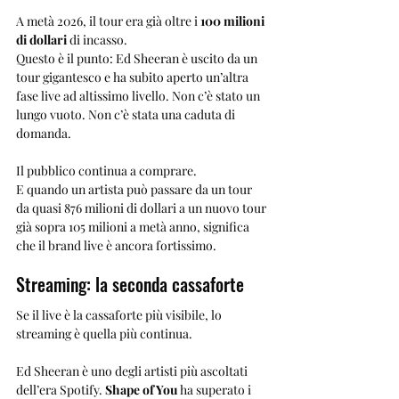
A metà 2026, il tour era già oltre i 
100 milioni 
di dollari
 di incasso.
Questo è il punto: Ed Sheeran è uscito da un 
tour gigantesco e ha subito aperto un’altra 
fase live ad altissimo livello. Non c’è stato un 
lungo vuoto. Non c’è stata una caduta di 
domanda.
Il pubblico continua a comprare.
E quando un artista può passare da un tour 
da quasi 876 milioni di dollari a un nuovo tour 
già sopra 105 milioni a metà anno, significa 
che il brand live è ancora fortissimo.
Streaming: la seconda cassaforte
Se il live è la cassaforte più visibile, lo 
streaming è quella più continua.
Ed Sheeran è uno degli artisti più ascoltati 
dell’era Spotify. 
Shape of You
 ha superato i 