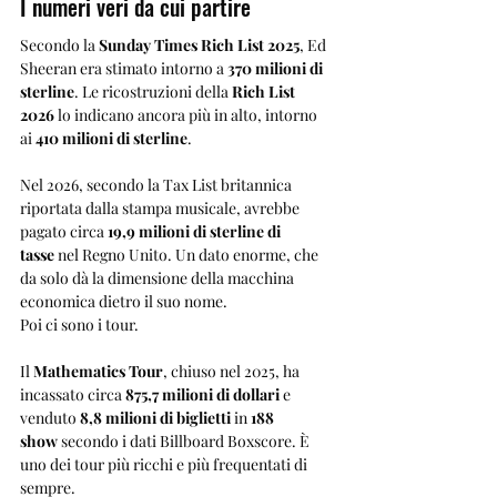
I numeri veri da cui partire
Secondo la 
Sunday Times Rich List 2025
, Ed 
Sheeran era stimato intorno a 
370 milioni di 
sterline
. Le ricostruzioni della 
Rich List 
2026
 lo indicano ancora più in alto, intorno 
ai 
410 milioni di sterline
.
Nel 2026, secondo la Tax List britannica 
riportata dalla stampa musicale, avrebbe 
pagato circa 
19,9 milioni di sterline di 
tasse
 nel Regno Unito. Un dato enorme, che 
da solo dà la dimensione della macchina 
economica dietro il suo nome.
Poi ci sono i tour.
Il 
Mathematics Tour
, chiuso nel 2025, ha 
incassato circa 
875,7 milioni di dollari
 e 
venduto 
8,8 milioni di biglietti
 in 
188 
show
 secondo i dati Billboard Boxscore. È 
uno dei tour più ricchi e più frequentati di 
sempre.