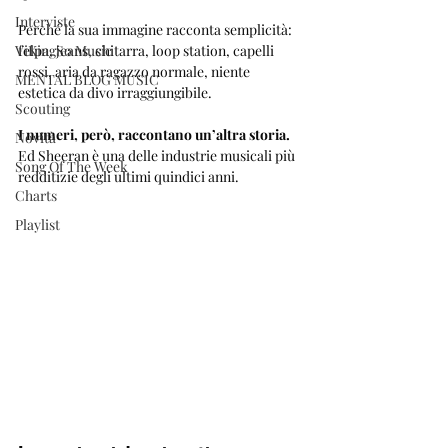
Interviste
Perché la sua immagine racconta semplicità: 
ViKingSo Music
felpa, jeans, chitarra, loop station, capelli 
rossi, aria da ragazzo normale, niente 
MENTAL BLOG MUSIC
estetica da divo irraggiungibile.
Scouting
I numeri, però, raccontano un’altra storia. 
Novità
Ed Sheeran è una delle industrie musicali più 
Song Of The Week
redditizie degli ultimi quindici anni.
Charts
Playlist