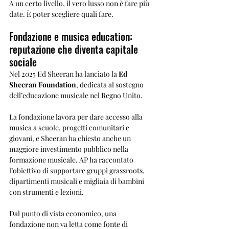
A un certo livello, il vero lusso non è fare più 
date. È poter scegliere quali fare.
Fondazione e musica education: 
reputazione che diventa capitale 
sociale
Nel 2025 Ed Sheeran ha lanciato la 
Ed 
Sheeran Foundation
, dedicata al sostegno 
dell’educazione musicale nel Regno Unito.
La fondazione lavora per dare accesso alla 
musica a scuole, progetti comunitari e 
giovani, e Sheeran ha chiesto anche un 
maggiore investimento pubblico nella 
formazione musicale. AP ha raccontato 
l’obiettivo di supportare gruppi grassroots, 
dipartimenti musicali e migliaia di bambini 
con strumenti e lezioni.
Dal punto di vista economico, una 
fondazione non va letta come fonte di 