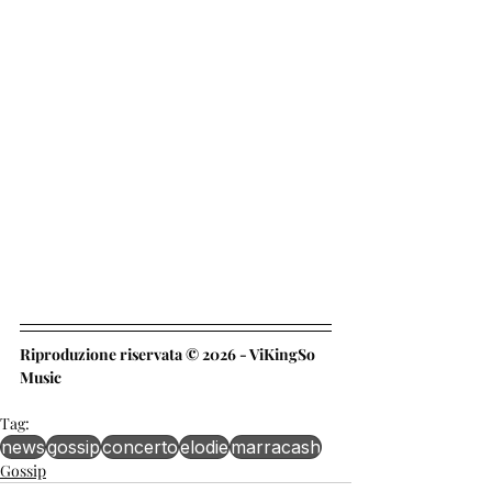
Riproduzione riservata © 2026 - ViKingSo 
Music
Tag:
news
gossip
concerto
elodie
marracash
Gossip