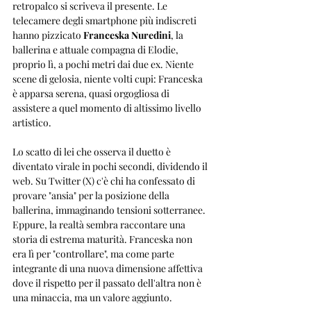
retropalco si scriveva il presente. Le 
telecamere degli smartphone più indiscreti 
hanno pizzicato 
Franceska Nuredini
, la 
ballerina e attuale compagna di Elodie, 
proprio lì, a pochi metri dai due ex. Niente 
scene di gelosia, niente volti cupi: Franceska 
è apparsa serena, quasi orgogliosa di 
assistere a quel momento di altissimo livello 
artistico.
Lo scatto di lei che osserva il duetto è 
diventato virale in pochi secondi, dividendo il 
web. Su Twitter (X) c'è chi ha confessato di 
provare "ansia" per la posizione della 
ballerina, immaginando tensioni sotterranee. 
Eppure, la realtà sembra raccontare una 
storia di estrema maturità. Franceska non 
era lì per "controllare", ma come parte 
integrante di una nuova dimensione affettiva 
dove il rispetto per il passato dell'altra non è 
una minaccia, ma un valore aggiunto.