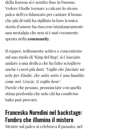
della Barona si è sentito fino in Duomo. 
Vedere Elodie tornare a calcare lo stesso 
palco dell'ex fidanzato per cantare il brano 
che più di tutti ha sigillato la loro iconica 
storia d'amore ha riacceso istantaneamente 
una nostalgia che non si è mai veramente 
spenta nella 
community
.
Il rapper, solitamente schivo e concentrato 
sul suo ruolo di "King del Rap", si è lasciato 
andare a una dedica che ha fatto sciogliere 
anche i cuori più duri: 
"Voglio che facciate un 
urlo per Elodie, che sotto sotto è una bandita 
come noi. Grazie, ti voglio bene"
. 
Parole che pesano, pronunciate con quella 
stima profonda che solo chi ha condiviso 
tutto può provare. 
Franceska Nuredini nel backstage: 
l'ombra che illumina il mistero
Mentre sul palco si celebrava il passato, nel 