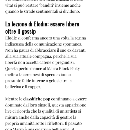
vita) si può restare "banditi" insieme anche 
quando le strade sentimentali si dividono.
La lezione di Elodie: essere libere 
oltre il gossip
Elodie si conferma ancora una volta la regina 
indiscussa della comunicazione spontanea. 
Non ha paura di abbracciare il suo ex davanti 
alla sua attuale compagna, perché la sua 
libertà non accetta catene o pregiudizi. 
Questa performance al Marra Block Party 
mette a tacere mesi di speculazioni su 
presunte faide interne o gelosie tra la 
ballerina e il rapper.
Mentre le 
classifiche pop
 continuano a essere 
dominate dai loro singoli, questa apparizione 
live ci ricorda che la qualità di un 
artista
 si 
misura anche dalla capacità di gestire la 
propria umanità sotto i riflettori. Il passato 
con Marra è una cicatrice bellissima, il 