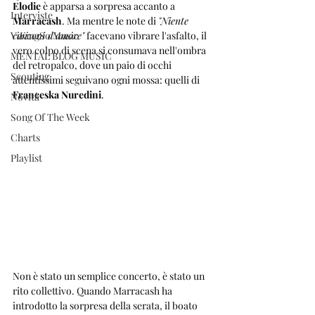
Elodie
 è apparsa a sorpresa accanto a 
Interviste
Marracash
. Ma mentre le note di 
"Niente 
ViKingSo Music
canzoni d'amore"
 facevano vibrare l'asfalto, il 
vero colpo di scena si consumava nell'ombra 
MENTAL BLOG MUSIC
del retropalco, dove un paio di occhi 
Scouting
attentissimi seguivano ogni mossa: quelli di 
Franceska Nuredini
.
Novità
Song Of The Week
Charts
Playlist
Non è stato un semplice concerto, è stato un 
rito collettivo. Quando Marracash ha 
introdotto la sorpresa della serata, il boato 