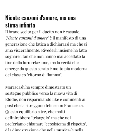
Niente canzoni d'amore, ma una 
stima infinita
Il brano scelto per il duetto non è casuale. 
"Niente canzoni d'amore"
 è il manifesto di una 
generazione che fatica a dichiararsi ma che si 
ama visceralmente. Rivederli insieme ha fatto 
sognare i fan che non hanno mai accettato la 
fine della loro relazione, ma la verità che 
emerge da questa serata è molto più moderna 
del classico "ritorno di fiamma".
Marracash ha sempre dimostrato un 
sostegno pubblico verso la nuova vita di 
Elodie, non risparmiando like e commenti ai 
post che la ritraggono felice con Franceska. 
Questo equilibrio a tre, che molti 
definirebbero "triangolo" ma che noi 
preferiamo chiamare "ecosistema di rispetto", 
è la dimostrazione che nella 
musica
 (e nella 