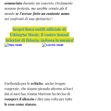
sconosciuto
 durante un concerto. Ovviamente 
nessuno protesta, ma sarebbe venuto giù il 
mondo 
se l’avesse fatto un cantante uomo
nei confronti di una spettatrice”.
Scopri linea outfit ufficiale di 
ViKingSo Music, il vostro Sound 
Selector di fiducia, indossa la musica!
Furibonda per le 
critiche
, anche troppo 
esagerate, che stanno girando attorno ai baci 
dai ai suoi fan, Emma Marrone ha deciso di 
rompere il silenzio
 e dire una volta per tutte 
le cose come stanno.