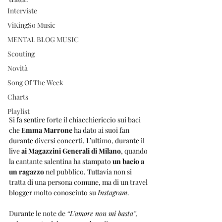
Interviste
ViKingSo Music
MENTAL BLOG MUSIC
Scouting
Novità
Song Of The Week
Charts
Playlist
Si fa sentire forte il chiacchiericcio sui baci 
che 
Emma Marrone
 ha dato ai suoi fan 
durante diversi concerti, L’ultimo, durante il 
live
 ai Magazzini Generali di Milano
, quando 
la cantante salentina ha stampato 
un bacio a 
un ragazzo
 nel pubblico. Tuttavia non si 
tratta di una persona comune, ma di un travel 
blogger molto conosciuto su 
Instagram
.
Durante le note de 
“L’amore non mi basta”,