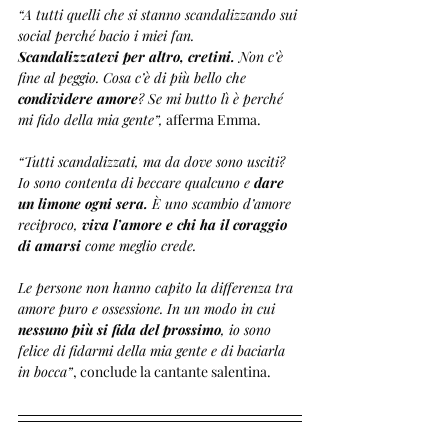
“A tutti quelli che si stanno scandalizzando sui 
social perché bacio i miei fan. 
Scandalizzatevi per altro, cretini. 
Non c’è 
fine al peggio. Cosa c’è di più bello che 
condividere amore
? Se mi butto lì è perché 
mi fido della mia gente”,
 afferma Emma.
“Tutti scandalizzati, ma da dove sono usciti? 
Io sono contenta di beccare qualcuno e 
dare 
un limone ogni sera.
 È uno scambio d’amore 
reciproco, 
viva l’amore e chi ha il coraggio 
di amarsi
 come meglio crede. 
Le persone non hanno capito la differenza tra 
amore puro e ossessione. In un modo in cui 
nessuno più si fida del prossimo
, io sono 
felice di fidarmi della mia gente e di baciarla 
in bocca”
, conclude la cantante salentina.