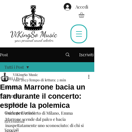
Accedi
Post
Iscriviti
Tutti i Post
ViKingSo Music
Tutti i Post
1 dic 2023
Tempo di lettura: 2 min
Emma Marrone bacia un
Gossip
fan durante il concerto:
Biografie
esplode la polemica
Curiosità
Guide per Artisti
Durante il concerto di Milano, Emma 
Marrone scende dal palco e bacia 
Recensioni
inaspettatamente uno sconosciuto: di chi si 
Speciali
tratta?