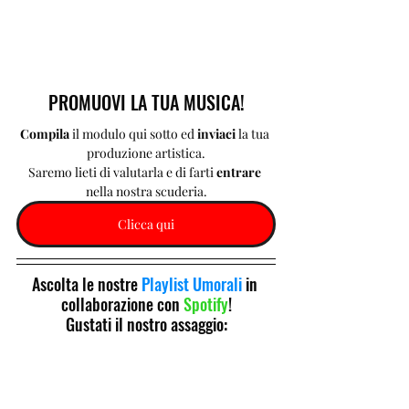
PROMUOVI LA TUA MUSICA!
Compila 
il modulo qui sotto ed 
inviaci 
la tua 
produzione artistica.
Saremo lieti di valutarla e di farti 
entrare 
nella nostra scuderia.
Clicca qui
Ascolta le nostre 
Playlist Umorali
 in 
collaborazione con 
Spotify
!
Gustati il nostro assaggio: