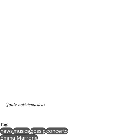
(fonte notiziemusica
)
Tag:
news
musica
gossip
concerto
Emma Marrone