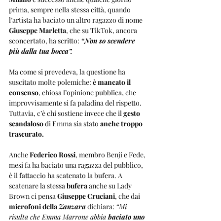
prima, sempre nella stessa città, quando 
l’artista ha baciato un altro ragazzo di nome 
Giuseppe Marletta
, che su TikTok, ancora 
sconcertato, ha scritto: 
“Non so scendere 
più dalla tua bocca”.
Ma come si prevedeva, la questione ha 
suscitato molte polemiche: 
è mancato il 
consenso
, chiosa l’opinione pubblica, che 
improvvisamente si fa paladina del rispetto. 
Tuttavia, c’è chi sostiene invece che il 
gesto 
scandaloso
 di Emma sia stato 
anche troppo 
trascurato.
Anche 
Federico Rossi
, membro Benji e Fede, 
mesi fa ha baciato una ragazza del pubblico, 
è il fattaccio ha scatenato la bufera. A 
scatenare la stessa 
bufera
 anche su Lady 
Brown ci pensa 
Giuseppe Cruciani
, che dai 
microfoni della 
Zanzara
 dichiara: 
“Mi 
risulta che Emma Marrone abbia 
baciato uno 