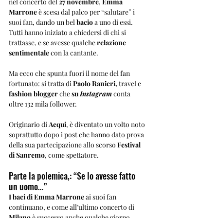
nel concerto del
 27 novembre
, 
Emma 
Marrone
 è scesa dal palco per “salutare” i 
suoi fan, dando un bel
 bacio 
a uno di essi. 
Tutti hanno iniziato a chiedersi di chi si 
trattasse, e se avesse qualche 
relazione 
sentimentale 
con la cantante.
Ma ecco che spunta fuori il nome del fan 
fortunato: si tratta di 
Paolo Ranieri,
 travel e 
fashion blogger
 che 
su 
Instagram
 conta 
oltre 132 mila follower. 
Originario di 
Acqui
, è diventato un volto noto 
soprattutto dopo i post che hanno dato prova 
della sua partecipazione allo scorso 
Festival 
di Sanremo
, come spettatore.
Parte la polemica,: “Se lo avesse fatto 
un uomo…”
I baci di Emma Marrone
 ai suoi fan 
continuano, e come all’ultimo concerto di 
Milano
 è successo anche qualche giorno 