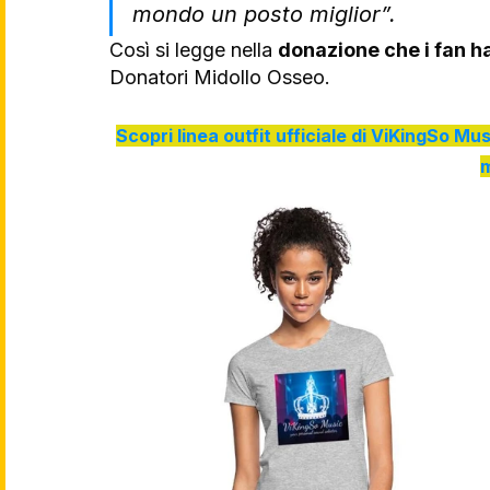
mondo un posto miglior”.
Così si legge nella 
donazione che i fan 
Donatori Midollo Osseo.
Scopri linea outfit ufficiale di ViKingSo Mus
m