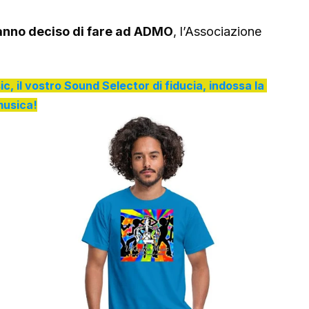
hanno deciso di fare ad ADMO
, l’Associazione 
ic, il vostro Sound Selector di fiducia, indossa la 
usica!