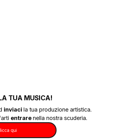
LA TUA MUSICA!
d 
inviaci 
la tua produzione artistica.
arti 
entrare 
nella nostra scuderia.
licca qui