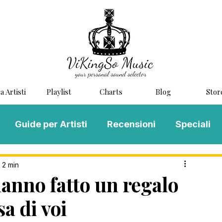
a Artisti
Playlist
Charts
Blog
Stor
Guide per Artisti
Recensioni
Speciali
LOG MUSIC
Scouting
Novità
 2 min
nno fatto un regalo
a di voi