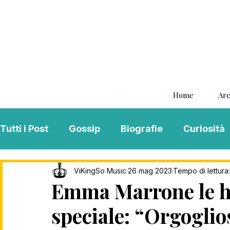
Home
Are
Tutti i Post
Gossip
Biografie
Curiosità
Interviste
ViKingSo Music
MENTAL B
ViKingSo Music
26 mag 2023
Tempo di lettura:
Emma Marrone le ha
speciale: “Orgoglios
Song Of The Week
Charts
Playlist