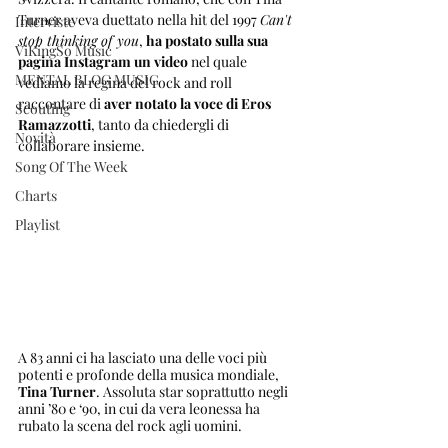
Turner aveva duettato nella hit del 1997 
Can't 
Interviste
stop thinking of you
, 
ha postato sulla sua 
ViKingSo Music
pagina Instagram un video
 nel quale 
MENTAL BLOG MUSIC
vediamo la regina del rock and roll 
raccontare di 
aver notato la voce di Eros 
Scouting
Ramazzotti
, tanto da chiedergli di 
Novità
collaborare insieme.
Song Of The Week
Charts
Playlist
A 83 anni ci ha lasciato una delle voci più 
potenti e profonde della musica mondiale, 
Tina Turner
. Assoluta star soprattutto negli 
anni ’80 e ‘90, in cui da vera leonessa ha 
rubato la scena del rock agli uomini.