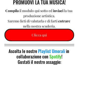
PROMUOVI LA TUA MUSICA!
Compila 
il modulo qui sotto ed 
inviaci 
la tua 
produzione artistica.
Saremo lieti di valutarla e di farti 
entrare 
nella nostra scuderia.
Clicca qui
Ascolta le nostre 
Playlist Umorali
 in 
collaborazione con 
Spotify
!
Gustati il nostro assaggio: