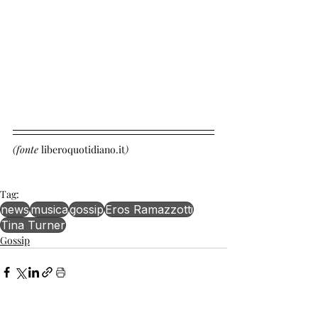
(fonte 
liberoquotidiano.it
)
Tag:
news
musica
gossip
Eros Ramazzotti
Tina Turner
Gossip