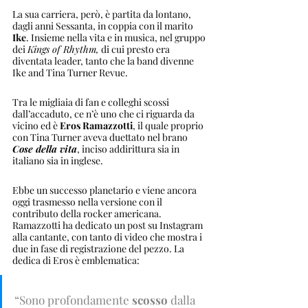
La sua carriera, però, è partita da lontano, 
dagli anni Sessanta, in coppia con il marito 
Ike
. Insieme nella vita e in musica, nel gruppo 
dei 
Kings of Rhythm,
 di cui presto era 
diventata leader, tanto che la band divenne 
Ike and Tina Turner Revue. 
Tra le migliaia di fan e colleghi scossi 
dall’accaduto, ce n’è uno che ci riguarda da 
vicino ed è 
Eros Ramazzotti
, il quale proprio 
con Tina Turner aveva duettato nel brano 
Cose della vita
, inciso addirittura sia in 
italiano sia in inglese. 
Ebbe un successo planetario e viene ancora 
oggi trasmesso nella versione con il 
contributo della rocker americana. 
Ramazzotti ha dedicato un post su Instagram 
alla cantante, con tanto di video che mostra i 
due in fase di registrazione del pezzo. La 
dedica di Eros è emblematica: 
“Sono profondamente
 scosso
 dalla 