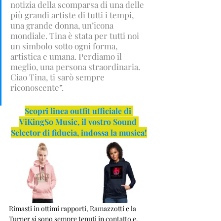
notizia della scomparsa di una delle 
più grandi artiste di tutti i tempi, 
una grande donna, un’icona 
mondiale. Tina è stata per tutti noi 
un simbolo sotto ogni forma, 
artistica e umana. Perdiamo il 
meglio, una persona straordinaria. 
Ciao Tina, ti sarò sempre 
riconoscente”.
Scopri linea outfit ufficiale di 
ViKingSo Music, il vostro Sound 
Selector di fiducia, indossa la musica!
Rimasti in ottimi rapporti, Ramazzotti e la 
Turner si sono sempre tenuti in contatto e, 