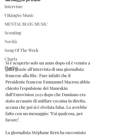
Interviste
ViKingSo Music
MENTAL BLOG MUSIC
Scouting
Novità
Song Of The Week
Charts
Si è scoperto solo un anno dopo ed è venuto a 
Playlist
galla grazie all'intervista di una giornalista 
francese alla Bbc. Pare infatti che il 
Presidente francese Emmanuel Macron abbia 
chiesto l'espulsione dei Maneskin 
dall'Eurovision 2021 dopo che Damiano era 
stato accusato di sniffare cocaina in diretta, 
accusa che poi si è rivelata falsa. Lo avrebbe 
fatto con un messaggio: "Fai qualcosa, per 
favore".
La giornalista Stéphane Bern ha raccontato 