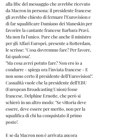
alla Bbc del messaggio che avrebbe ricevuto 
da Macron in persona: il presidente francese 
gli avrebbe chiesto di fermare l’Eurovision e 
di far squalificare Damiano dei Maneskin per 
favorire la cantante francese Barbara Pravi.
Ma non fu l'unico. Pare che anche il ministro 
per gli Affari Europei, presente a Rotterdam, 
le scrisse: "Cosa dovremmo fare? Per favore, 
fai qualcosa". 
"Ma cosa avrei potuto fare? Non ero io a 
condurre - spiega ora l'inviata francese - E 
non sono certo il presidente dell’Eurovision!".
Casualità vuole che la presidente dell’EBU 
(European Broadcasting Union) fosse 
francese, Delphine Ernotte, che però si 
schierò in un altro modo: "Se vittoria deve 
essere, deve essere per merito, non per la 
squalifica di chi ha conquistato il primo 
posto".
E se da Macron non è arrivata ancora 