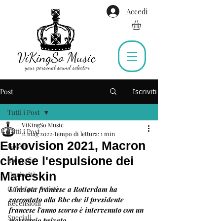
Accedi
Post
Iscriviti
Tutti i Post
ViKingSo Music
Tutti i Post
11 mag 2022
Tempo di lettura: 1 min
Eurovision 2021, Macron
Gossip
chiese l'espulsione dei
Biografie
Maneskin
Curiosità
Guide per Artisti
L'inviata francese a Rotterdam ha 
raccontato alla Bbc che il presidente 
Recensioni
francese l'anno scorso è intervenuto con un 
Speciali
messaggio privato