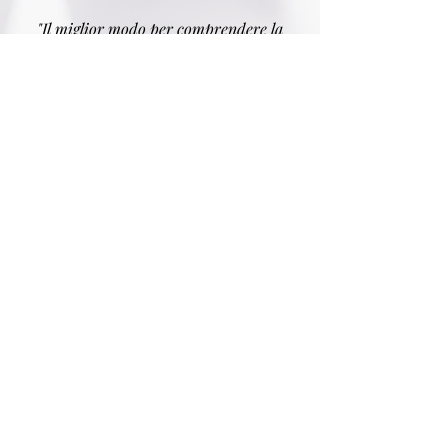
"Il miglior modo per comprendere la
musica che verrà è quello di saper
apprezzare la musica che è stata"
SOUND SELECTOR
AREA ARTISTI
Biografia
​​Servizi e prezzi
Artisti Emergenti
Produzioni
Modulo
Attività
Editoriali
Contatti
PLAYLIST
BLOG
Categorie
Biografie
Immortals
Gossip
Bacheca
Curiosità
Guide
CHARTS
STORE
Top Hits
Crown Legacy
Dancing
Sound Selector
Ghetto Zone
Time To SLCT
Fiesta Latina