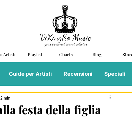
a Artisti
Playlist
Charts
Blog
Stor
Guide per Artisti
Recensioni
Speciali
LOG MUSIC
Scouting
Novità
 2 min
la festa della figlia