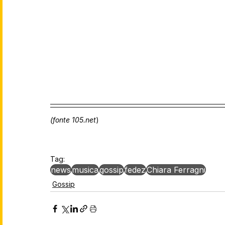
(fonte 105.net
)
Tag:
news
musica
gossip
fedez
Chiara Ferragni
Gossip