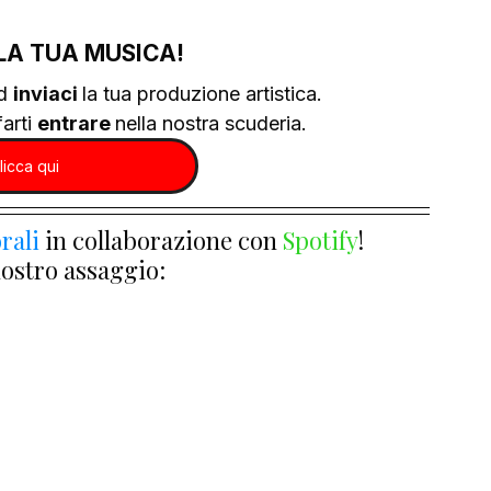
LA TUA MUSICA!
d 
inviaci 
la tua produzione artistica.
arti 
entrare 
nella nostra scuderia.
licca qui
rali
 in collaborazione con 
Spotify
!
nostro assaggio: