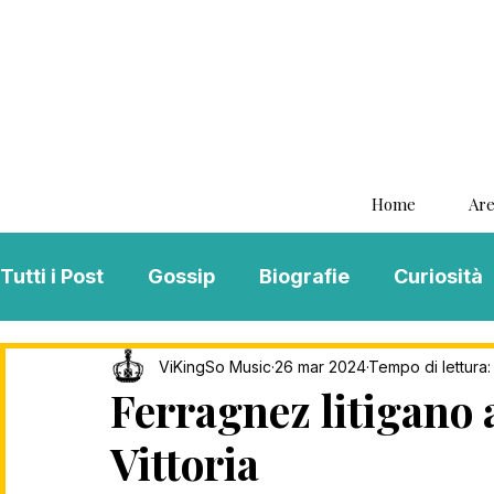
Home
Are
Tutti i Post
Gossip
Biografie
Curiosità
Interviste
ViKingSo Music
MENTAL B
ViKingSo Music
26 mar 2024
Tempo di lettura:
Ferragnez litigano al
Vittoria
Song Of The Week
Charts
Playlist