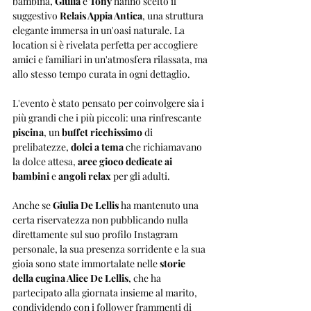
bambina, 
Giulia
 e 
Tony
 hanno scelto il 
suggestivo 
Relais Appia Antica
, una struttura 
elegante immersa in un'oasi naturale. La 
location si è rivelata perfetta per accogliere 
amici e familiari in un'atmosfera rilassata, ma 
allo stesso tempo curata in ogni dettaglio. 
L'evento è stato pensato per coinvolgere sia i 
più grandi che i più piccoli: una rinfrescante 
piscina
, un 
buffet ricchissimo
 di 
prelibatezze, 
dolci a tema
 che richiamavano 
la dolce attesa, 
aree gioco dedicate ai 
bambini
 e 
angoli relax
 per gli adulti.
Anche se 
Giulia De Lellis
 ha mantenuto una 
certa riservatezza non pubblicando nulla 
direttamente sul suo profilo Instagram 
personale, la sua presenza sorridente e la sua 
gioia sono state immortalate nelle 
storie 
della cugina Alice De Lellis
, che ha 
partecipato alla giornata insieme al marito, 
condividendo con i follower frammenti di 