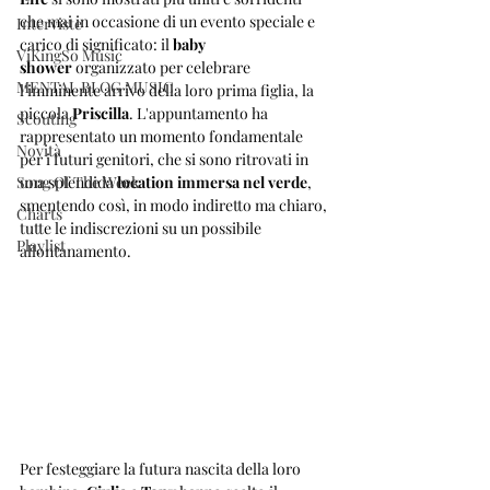
che mai in occasione di un evento speciale e 
Interviste
carico di significato: il 
baby 
ViKingSo Music
shower
 organizzato per celebrare 
MENTAL BLOG MUSIC
l'imminente arrivo della loro prima figlia, la 
piccola 
Priscilla
. L'appuntamento ha 
Scouting
rappresentato un momento fondamentale 
Novità
per i futuri genitori, che si sono ritrovati in 
Song Of The Week
una splendida 
location immersa nel verde
, 
smentendo così, in modo indiretto ma chiaro, 
Charts
tutte le indiscrezioni su un possibile 
Playlist
allontanamento.
Per festeggiare la futura nascita della loro 