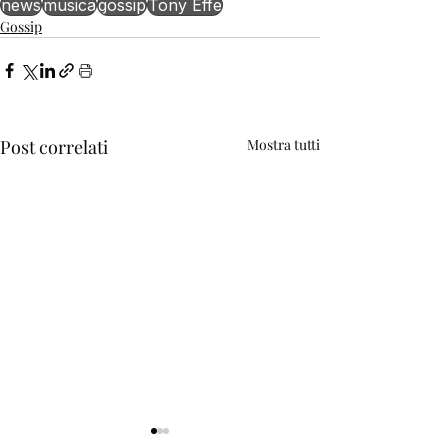
news
musica
gossip
Tony Effe
Gossip
Post correlati
Mostra tutti