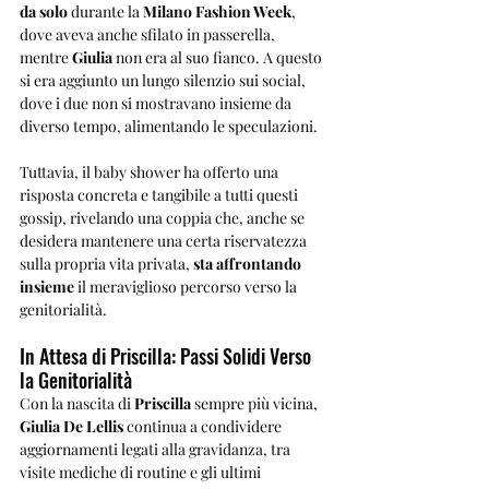
da solo
 durante la 
Milano Fashion Week
, 
dove aveva anche sfilato in passerella, 
mentre 
Giulia
 non era al suo fianco. A questo 
si era aggiunto un lungo silenzio sui social, 
dove i due non si mostravano insieme da 
diverso tempo, alimentando le speculazioni. 
Tuttavia, il baby shower ha offerto una 
risposta concreta e tangibile a tutti questi 
gossip, rivelando una coppia che, anche se 
desidera mantenere una certa riservatezza 
sulla propria vita privata, 
sta affrontando 
insieme
 il meraviglioso percorso verso la 
genitorialità.
In Attesa di Priscilla: Passi Solidi Verso 
la Genitorialità
Con la nascita di 
Priscilla
 sempre più vicina, 
Giulia De Lellis
 continua a condividere 
aggiornamenti legati alla gravidanza, tra 
visite mediche di routine e gli ultimi 