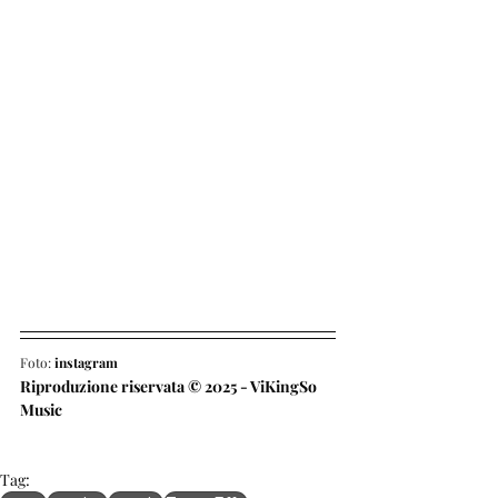
Foto: 
instagram
Riproduzione riservata © 2025 - ViKingSo 
Music
Tag: