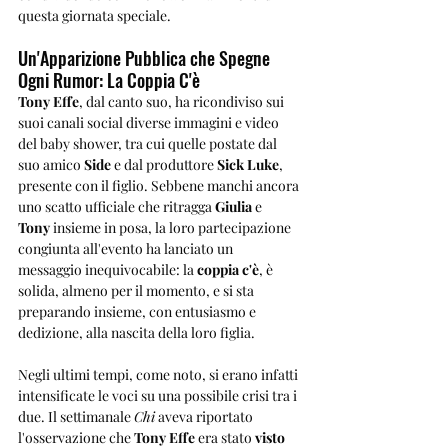
questa giornata speciale.
Un'Apparizione Pubblica che Spegne 
Ogni Rumor: La Coppia C'è
Tony Effe
, dal canto suo, ha ricondiviso sui 
suoi canali social diverse immagini e video 
del baby shower, tra cui quelle postate dal 
suo amico 
Side
 e dal produttore 
Sick Luke
, 
presente con il figlio. Sebbene manchi ancora 
uno scatto ufficiale che ritragga 
Giulia
 e 
Tony
 insieme in posa, la loro partecipazione 
congiunta all'evento ha lanciato un 
messaggio inequivocabile: la 
coppia c'è
, è 
solida, almeno per il momento, e si sta 
preparando insieme, con entusiasmo e 
dedizione, alla nascita della loro figlia.
Negli ultimi tempi, come noto, si erano infatti 
intensificate le voci su una possibile crisi tra i 
due. Il settimanale 
Chi
 aveva riportato 
l'osservazione che 
Tony Effe
 era stato 
visto 