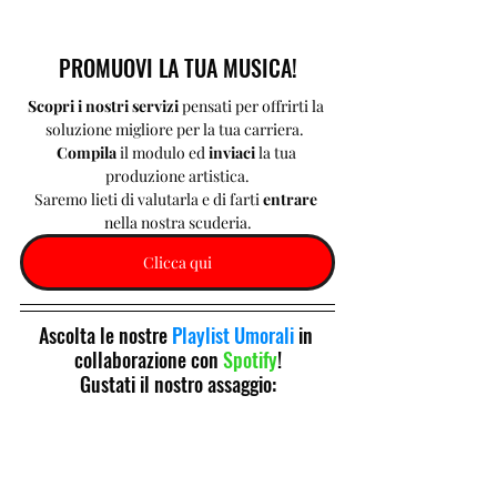
PROMUOVI LA TUA MUSICA!
Scopri i nostri servizi 
pensati per offrirti la 
soluzione migliore per la tua carriera.  
Compila 
il modulo ed 
inviaci 
la tua 
produzione artistica.
Saremo lieti di valutarla e di farti 
entrare 
nella nostra scuderia.
Clicca qui
Ascolta le nostre 
Playlist Umorali
 in 
collaborazione con 
Spotify
!
Gustati il nostro assaggio: