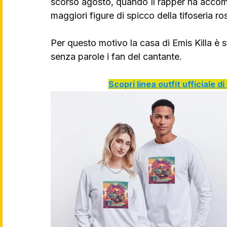
scorso agosto, quando Il rapper ha accom
maggiori figure di spicco della tifoseria ro
Per questo motivo la casa di Emis Killa è s
senza parole i fan del cantante.
Scopri linea outfit ufficiale 