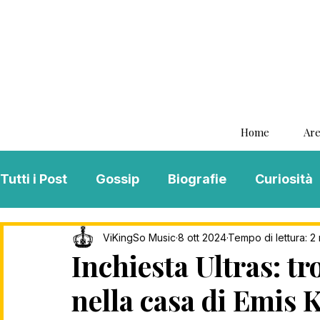
Home
Are
Tutti i Post
Gossip
Biografie
Curiosità
Interviste
ViKingSo Music
MENTAL B
ViKingSo Music
8 ott 2024
Tempo di lettura: 2
Inchiesta Ultras: tr
nella casa di Emis K
Song Of The Week
Charts
Playlist