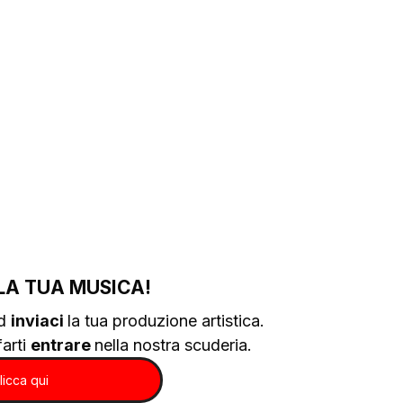
LA TUA MUSICA!
d 
inviaci 
la tua produzione artistica.
arti 
entrare 
nella nostra scuderia.
licca qui