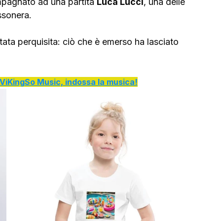
pagnato ad una partita 
Luca Lucci
, una delle 
ssonera. 
tata perquisita: ciò che è emerso ha lasciato 
di ViKingSo Music, indossa la musica!