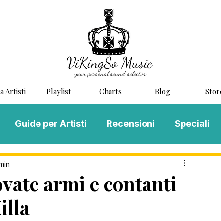
a Artisti
Playlist
Charts
Blog
Stor
Guide per Artisti
Recensioni
Speciali
LOG MUSIC
Scouting
Novità
 min
ovate armi e contanti
illa