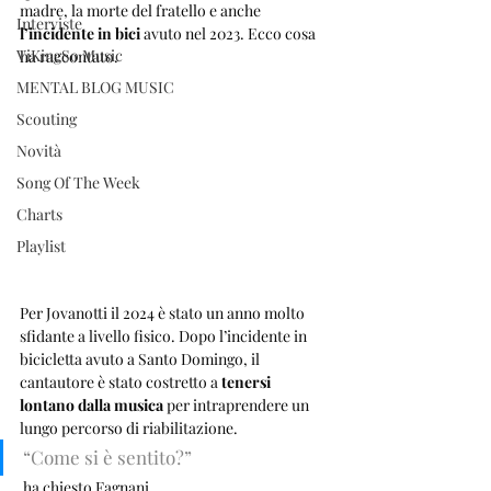
madre, la morte del fratello e anche
Interviste
l’incidente in bici 
avuto nel 2023. Ecco cosa 
ViKingSo Music
ha raccontato.
MENTAL BLOG MUSIC
Scouting
Novità
Song Of The Week
Charts
Playlist
Per Jovanotti il 2024 è stato un anno molto 
sfidante a livello fisico. Dopo l’incidente in 
bicicletta avuto a Santo Domingo, il 
cantautore è stato costretto a
 tenersi 
lontano dalla musica
 per intraprendere un 
lungo percorso di riabilitazione.
“Come si è sentito?”
 ha chiesto Fagnani. 