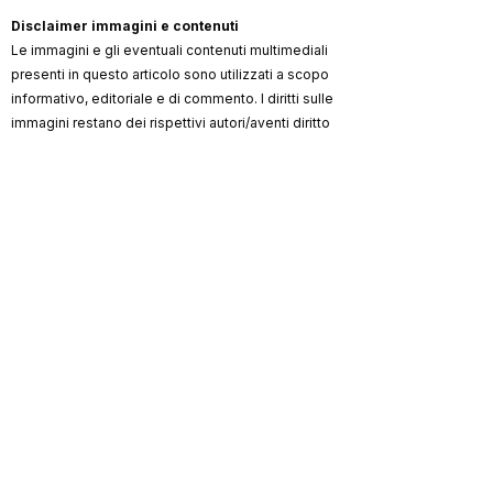
Disclaimer immagini e contenuti
Le immagini e gli eventuali contenuti multimediali
presenti in questo articolo sono utilizzati a scopo
informativo, editoriale e di commento. I diritti sulle
immagini restano dei rispettivi autori/aventi diritto
(artista, fotografo, agenzia, label, ufficio stampa,
testata).
ViKingSo Music
non rivendica la proprietà dei
materiali di terzi e, ove possibile, indica la
fonte/credito. Qualora un contenuto risultasse non
autorizzato o lesivo di diritti, l’avente diritto può
richiederne la rimozione o la correzione dei crediti
scrivendo a
info@vikingsomusic.com
:
provvederemo tempestivamente.
Marchi, loghi e nomi citati appartengono ai
rispettivi proprietari.
ViKingSo
Riproduzione riservata © 2026 –
Music
.