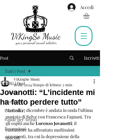
Accedi
Post
Iscriviti
Tutti i Post
ViKingSo Music
Tutti i Post
18 dic 2024
Tempo di lettura: 2 min
Jovanotti: “L’incidente mi
Gossip
ha fatto perdere tutto”
Biografie
Martedì 17 dicembre è andata in onda l’ultima 
Curiosità
puntata di Belve con Francesca Fagnani. Tra 
Guide per Artisti
gli ospiti anche 
Lorenzo Jovanotti
: il 
Recensioni
cantautore ha affrontato moltissimi 
argomenti, tra cui la depressione della 
Speciali