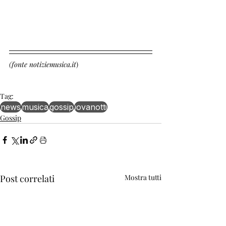
(fonte notiziemusica.it
)
Tag:
news
musica
gossip
jovanotti
Gossip
Post correlati
Mostra tutti