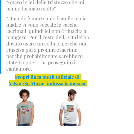
Notavo in lei delle tristezze che mi 
hanno formato molto“.
“Quando è morto mio fratello a mia 
madre si sono seccate le sacche 
lacrimali, quindi lei non è riuscita a 
piangere. Per il resto della vita lei ha 
dovuto usare un collirio perché non 
riusciva più a produrre lacrime 
perché probabilmente sarebbero 
state troppe” – ha proseguito il 
cantautore.
Scopri linea outfit ufficiale di 
ViKingSo Music, indossa la musica!