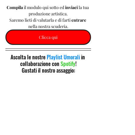
Compila 
il modulo qui sotto ed 
inviaci 
la tua 
produzione artistica.
Saremo lieti di valutarla e di farti 
entrare 
nella nostra scuderia.
Clicca qui
Ascolta le nostre 
Playlist Umorali
 in 
collaborazione con 
Spotify
!
Gustati il nostro assaggio: