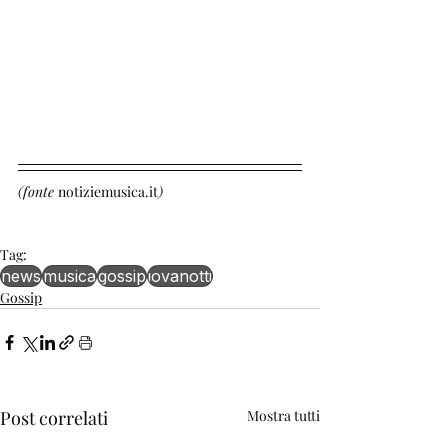
(fonte 
notiziemusica.it
)
Tag:
news
musica
gossip
jovanotti
Gossip
Post correlati
Mostra tutti