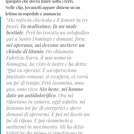
spiegato che dovrà finire sotto i ferri.
Nelle clip, Jovanotti appare disteso su un 
lettino in ospedale e annuncia: 
“
Ho rotto la clavicola e il femore in tre 
punti. 
Fa malissimo, fa un male 
bestiale
. Però ho trovato un ortopedico 
qui a Santo Domingo e domani, forse, 
mi operano, mi devono mettere un 
chiodo di titanio
. Ho chiamato 
Fabrizio Borra, il mio uomo in 
Romagna, ha visto le lastre e ha detto: 
‘Qui va operato’. È un’operazione 
piuttosto comune, si recupera, ci vorrà 
un po’ di tempo. Però insomma, sono 
qua, sono vivo. 
Sto bene, mi hanno 
dato un antidolorifico
. Ora mi 
riportano in camera, oggi aspetto, mi 
faranno un po’ di energetici e spero 
domani di operarmi. E poi mi faccio un 
po’ di riposo. E poi ricomincio a 
mettermi in movimento. Mi ha detto 
Fabrizio che prima ci rimettiamo in 