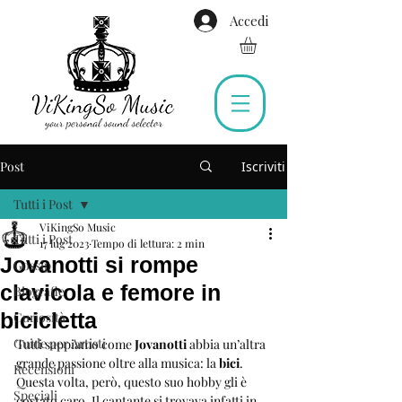
Accedi
Post
Iscriviti
Tutti i Post
ViKingSo Music
Tutti i Post
17 lug 2023
Tempo di lettura: 2 min
Jovanotti si rompe
Gossip
clavicola e femore in
Biografie
bicicletta
Curiosità
Guide per Artisti
Tutti sappiamo come 
Jovanotti
 abbia un’altra 
grande passione oltre alla musica: la 
bici
. 
Recensioni
Questa volta, però, questo suo hobby gli è 
Speciali
costato caro. Il cantante si trovava infatti in 