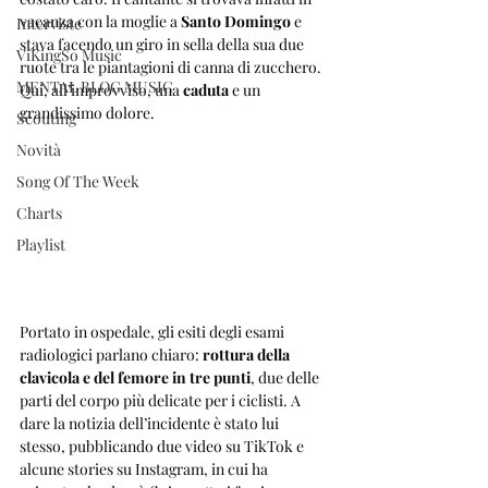
vacanza con la moglie a 
Santo Domingo
 e 
Interviste
stava facendo un giro in sella della sua due 
ViKingSo Music
ruote tra le piantagioni di canna di zucchero. 
MENTAL BLOG MUSIC
Qui, all’improvviso, una 
caduta
 e un 
grandissimo dolore.
Scouting
Novità
Song Of The Week
Charts
Playlist
Portato in ospedale, gli esiti degli esami 
radiologici parlano chiaro: 
rottura della 
clavicola e del femore in tre punti
, due delle 
parti del corpo più delicate per i ciclisti. A 
dare la notizia dell’incidente è stato lui 
stesso, pubblicando due video su TikTok e 
alcune stories su Instagram, in cui ha 