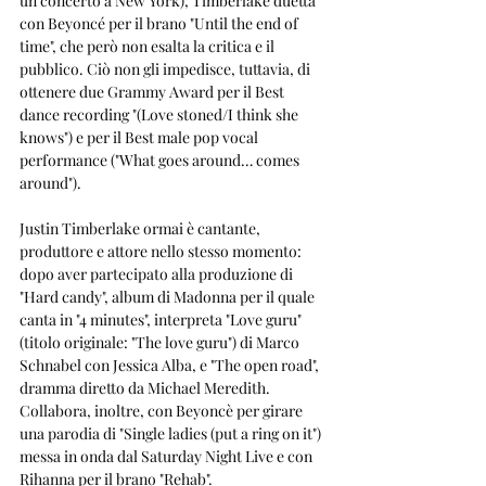
un concerto a New York), Timberlake duetta 
con Beyoncé per il brano "Until the end of 
time", che però non esalta la critica e il 
pubblico. Ciò non gli impedisce, tuttavia, di 
ottenere due Grammy Award per il Best 
dance recording "(Love stoned/I think she 
knows") e per il Best male pop vocal 
performance ("What goes around… comes 
around").
Justin Timberlake ormai è cantante, 
produttore e attore nello stesso momento: 
dopo aver partecipato alla produzione di 
"Hard candy", album di Madonna per il quale 
canta in "4 minutes", interpreta "Love guru" 
(titolo originale: "The love guru") di Marco 
Schnabel con Jessica Alba, e "The open road", 
dramma diretto da Michael Meredith. 
Collabora, inoltre, con Beyoncè per girare 
una parodia di "Single ladies (put a ring on it") 
messa in onda dal Saturday Night Live e con 
Rihanna per il brano "Rehab".