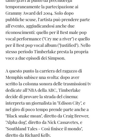
tanto gravi al punto da precludergli 
temporaneamente la partecipazione ai 
Grammy Award del 2004. Solo dopo 
pubbliche scuse, l'artista può prendere parte 
all'evento, aggiudicandosi anche due 
riconoscimenti: quello per il Best male pop 
vocal performance ("Cry me a river") e quello 
per il Best pop vocal album ("Justified"). Nello 
stesso periodo Timberlake presta la propria 
voce a due episodi dei Simpson.
A questo punto la carriera del ragazzo di 
Memphis subisce una svolta: dopo aver 
scritto la colonna sonora delle trasmissioni tv 
dedicate all'NBA della ABC, Timberlake 
decide di provare la strada del cinema: 
interpreta un giornalista in "Edison City", e 
nel giro di poco tempo prende parte anche a 
"Black snake moan", diretto da Craig Brewer, 
"Alpha dog", diretto da Nick Cassavetes, e 
"Southland Tales - Così finisce il mondo", 
diretto da Richard Kelly.