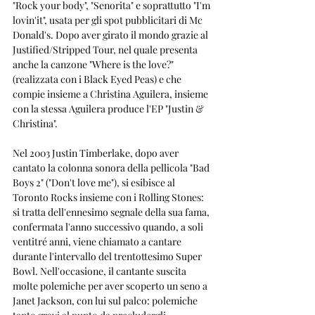
"Rock your body", "Senorita" e soprattutto "I'm 
lovin'it", usata per gli spot pubblicitari di Mc 
Donald's. Dopo aver girato il mondo grazie al 
Justified/Stripped Tour, nel quale presenta 
anche la canzone "Where is the love?" 
(realizzata con i Black Eyed Peas) e che 
compie insieme a Christina Aguilera, insieme 
con la stessa Aguilera produce l'EP "Justin & 
Christina". 
Nel 2003 Justin Timberlake, dopo aver 
cantato la colonna sonora della pellicola "Bad 
Boys 2" ("Don't love me"), si esibisce al 
Toronto Rocks insieme con i Rolling Stones: 
si tratta dell'ennesimo segnale della sua fama, 
confermata l'anno successivo quando, a soli 
ventitré anni, viene chiamato a cantare 
durante l'intervallo del trentottesimo Super 
Bowl. Nell'occasione, il cantante suscita 
molte polemiche per aver scoperto un seno a 
Janet Jackson, con lui sul palco: polemiche 