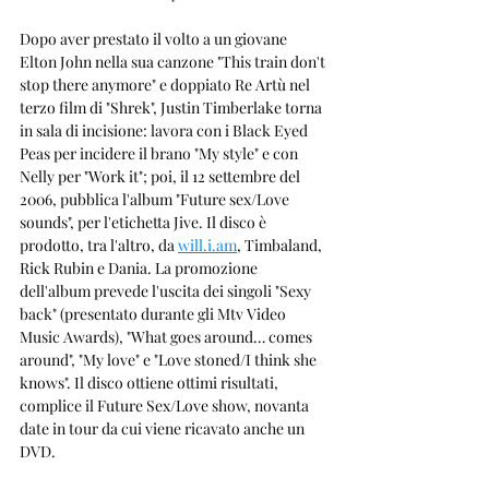
Dopo aver prestato il volto a un giovane 
Elton John nella sua canzone "This train don't 
stop there anymore" e doppiato Re Artù nel 
terzo film di "Shrek", Justin Timberlake torna 
in sala di incisione: lavora con i Black Eyed 
Peas per incidere il brano "My style" e con 
Nelly per "Work it"; poi, il 12 settembre del 
2006, pubblica l'album "Future sex/Love 
sounds", per l'etichetta Jive. Il disco è 
prodotto, tra l'altro, da 
will.i.am
, Timbaland, 
Rick Rubin e Dania. La promozione 
dell'album prevede l'uscita dei singoli "Sexy 
back" (presentato durante gli Mtv Video 
Music Awards), "What goes around… comes 
around", "My love" e "Love stoned/I think she 
knows". Il disco ottiene ottimi risultati, 
complice il Future Sex/Love show, novanta 
date in tour da cui viene ricavato anche un 
DVD.