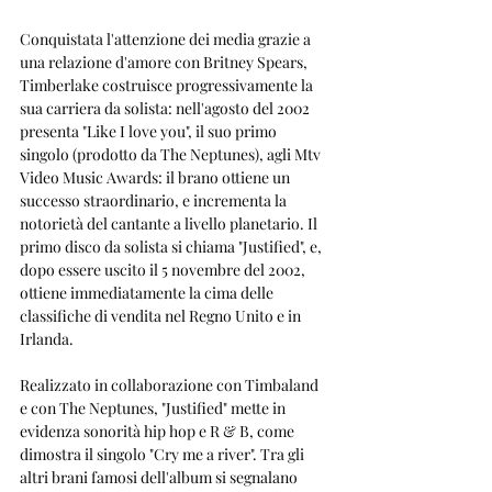
Conquistata l'attenzione dei media grazie a 
una relazione d'amore con Britney Spears, 
Timberlake costruisce progressivamente la 
sua carriera da solista: nell'agosto del 2002 
presenta "Like I love you", il suo primo 
singolo (prodotto da The Neptunes), agli Mtv 
Video Music Awards: il brano ottiene un 
successo straordinario, e incrementa la 
notorietà del cantante a livello planetario. Il 
primo disco da solista si chiama "Justified", e, 
dopo essere uscito il 5 novembre del 2002, 
ottiene immediatamente la cima delle 
classifiche di vendita nel Regno Unito e in 
Irlanda.
Realizzato in collaborazione con Timbaland 
e con The Neptunes, "Justified" mette in 
evidenza sonorità hip hop e R & B, come 
dimostra il singolo "Cry me a river". Tra gli 
altri brani famosi dell'album si segnalano 