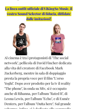
La linea outfit ufficiale di ViKingSo Music, il 
vostro Sound Selector di fiducia, diffidate 
dalle imitazioni!
Al cinema è tra i protagonisti di "The social 
network", pellicola di David Fincher dedicata 
alla vita del creatore di Facebook Mark 
Zuckerberg, mentre in sala di doppiaggio 
presta la propria voce per il film "L'orso 
Yoghi". Dopo aver prodotto per la tv il reality 
"The phone", in onda su Mtv, si è occupato 
anche di Rihanna, per l'album "Rated R", di 
Leona Lewis, per l'album "Echo", e di Esmée 
Denters, per l'album "Outta here". Sul grande 
schermo, infine, si è dedicato alla commedia 