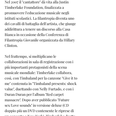
Nel 2007 il "cantattore" dà vita alla Justin 
Timberlake Foundation, finalizzata a 
promuovere l'educazione musicale negli 
istituti scolastici. La filantropia diventa uno 
dei cavalli di battaglia dell'artista, che giunge 
addirittura a tenere un discorso alla Casa 
Bianca in occasione della Conferenza di 
Filantropia Giovanile organizzata da Hillary 
Clinton.
Nel frattempo, si moltiplicano le 
collaborazioni in sala di registrazione con i 
più importanti protagonisti della scena 
musicale mondiale: Timberlake collabora, 
così, con Timbaland per la canzone "Give it to 
me" contenuta in "Timbaland presents: shock 
value", duettando con Nelly Furtado, e con i 
Duran Duran per l'album "Red carpet 
massacre". Dopo aver pubblicato "Future 
sex/Love sounds" in versione deluxe (CD 
doppio più un DVD contenente le riprese di 