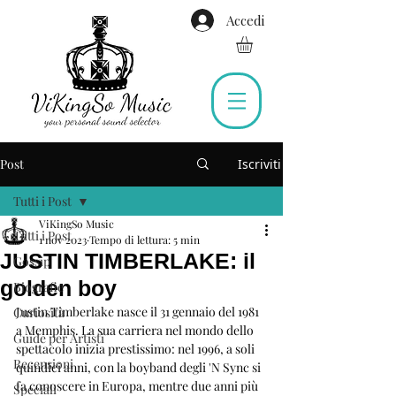
Accedi
Post
Iscriviti
Tutti i Post
ViKingSo Music
Tutti i Post
1 nov 2023
Tempo di lettura: 5 min
JUSTIN TIMBERLAKE: il
Gossip
golden boy
Biografie
Justin Timberlake nasce il 31 gennaio del 1981 
Curiosità
a Memphis. La sua carriera nel mondo dello 
Guide per Artisti
spettacolo inizia prestissimo: nel 1996, a soli 
Recensioni
quindici anni, con la boyband degli 'N Sync si 
fa conoscere in Europa, mentre due anni più 
Speciali