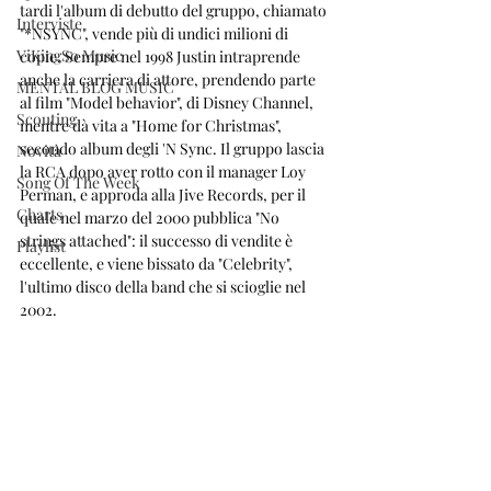
tardi l'album di debutto del gruppo, chiamato 
Interviste
"*NSYNC", vende più di undici milioni di 
ViKingSo Music
copie. Sempre nel 1998 Justin intraprende 
anche la carriera di attore, prendendo parte 
MENTAL BLOG MUSIC
al film "Model behavior", di Disney Channel, 
Scouting
mentre dà vita a "Home for Christmas", 
secondo album degli 'N Sync. Il gruppo lascia 
Novità
la RCA dopo aver rotto con il manager Loy 
Song Of The Week
Perman, e approda alla Jive Records, per il 
Charts
quale nel marzo del 2000 pubblica "No 
strings attached": il successo di vendite è 
Playlist
eccellente, e viene bissato da "Celebrity", 
l'ultimo disco della band che si scioglie nel 
2002.