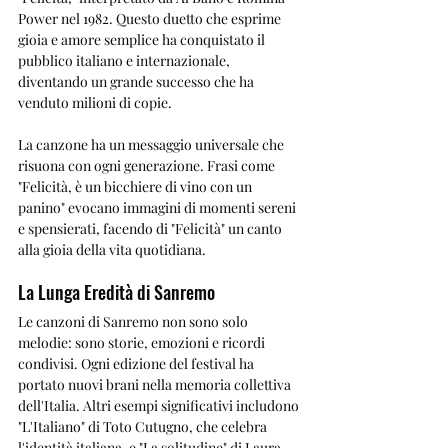
Power nel 1982. Questo duetto che esprime 
gioia e amore semplice ha conquistato il 
pubblico italiano e internazionale, 
diventando un grande successo che ha 
venduto milioni di copie.
La canzone ha un messaggio universale che 
risuona con ogni generazione. Frasi come 
"Felicità, è un bicchiere di vino con un 
panino" evocano immagini di momenti sereni 
e spensierati, facendo di "Felicità" un canto 
alla gioia della vita quotidiana.
La Lunga Eredità di Sanremo
Le canzoni di Sanremo non sono solo 
melodie: sono storie, emozioni e ricordi 
condivisi. Ogni edizione del festival ha 
portato nuovi brani nella memoria collettiva 
dell'Italia. Altri esempi significativi includono 
"L'Italiano" di Toto Cutugno, che celebra 
l'identità italiana, e "La solitudine" di Laura 