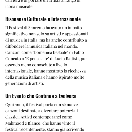
carriera e di portare un artista al rango di 
icona musicale.
Risonanza Culturale e Internazionale
Il Festival di Sanremo ha avuto un impatto 
significativo non solo su artisti e appassionati 
di musica in Italia, ma ha anche contribuito a 
diffondere la musica italiana nel mondo. 
Canzoni come "Domenica bestiale" di Fabio 
Concato o "E penso a te" di Lucio Battisti, pur 
essendo meno conosciute a livello 
internazionale, hanno mostrato la ricchezza 
della musica italiana e hanno ispirato molte 
generazioni di artisti.
Un Evento che Continua a Evolversi
Ogni anno, il festival porta con sé nuove 
canzoni destinate a diventare potenziali 
classici. Artisti contemporanei come 
Mahmood e Blanco, che hanno vinto il 
festival recentemente, stanno già scrivendo 