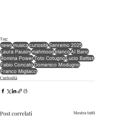
Tag:
news
musica
curiosità
Sanremo 2025
Laura Pausini
mahmood
blanco
Al Bano
Romina Power
Toto Cotugno
Lucio Battisti
Fabio Concato
Domenico Modugno
Franco Migliacci
Curiosità
Post correlati
Mostra tutti