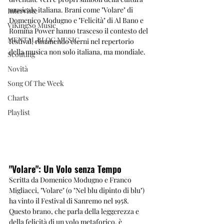
musicale italiana. Brani come "Volare" di 
Interviste
Domenico Modugno e "Felicità" di Al Bano e 
ViKingSo Music
Romina Power hanno trasceso il contesto del 
MENTAL BLOG MUSIC
festival, rimanendo eterni nel repertorio 
della musica non solo italiana, ma mondiale.
Scouting
Novità
Song Of The Week
Charts
Playlist
"Volare": Un Volo senza Tempo
Scritta da Domenico Modugno e Franco 
Migliacci, "Volare" (o "Nel blu dipinto di blu") 
ha vinto il Festival di Sanremo nel 1958. 
Questo brano, che parla della leggerezza e 
della felicità di un volo metaforico, è 