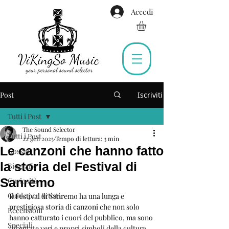
Accedi
Post
Iscriviti
Tutti i Post
The Sound Selector
Tutti i Post
22 gen 2025
Tempo di lettura: 3 min
Le canzoni che hanno fatto
Gossip
la storia del Festival di
Biografie
Sanremo
Curiosità
Guide per Artisti
Il Festival di Sanremo ha una lunga e 
prestigiosa storia di canzoni che non solo 
Recensioni
hanno catturato i cuori del pubblico, ma sono 
Speciali
diventate veri e propri simboli della cultura 