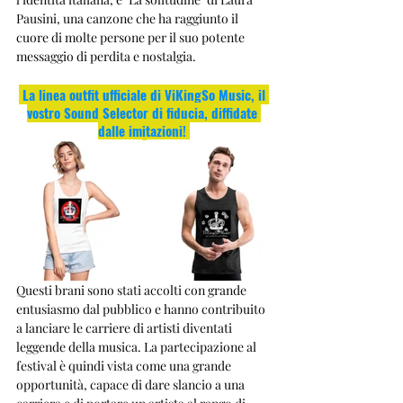
Pausini, una canzone che ha raggiunto il 
cuore di molte persone per il suo potente 
messaggio di perdita e nostalgia.
La linea outfit ufficiale di ViKingSo Music, il 
vostro Sound Selector di fiducia, diffidate 
dalle imitazioni!
Questi brani sono stati accolti con grande 
entusiasmo dal pubblico e hanno contribuito 
a lanciare le carriere di artisti diventati 
leggende della musica. La partecipazione al 
festival è quindi vista come una grande 
opportunità, capace di dare slancio a una 