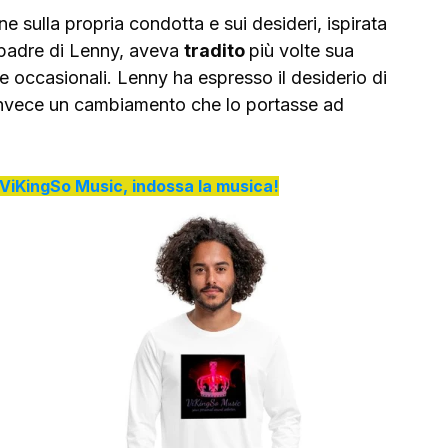
ne sulla propria condotta e sui desideri, ispirata 
l padre di Lenny, aveva 
tradito 
più volte sua 
e occasionali. Lenny ha espresso il desiderio di 
invece un cambiamento che lo portasse ad 
di ViKingSo Music, indossa la musica!