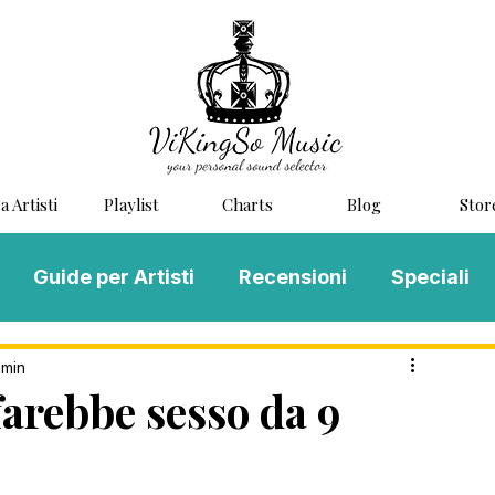
a Artisti
Playlist
Charts
Blog
Stor
Guide per Artisti
Recensioni
Speciali
LOG MUSIC
Scouting
Novità
 min
arebbe sesso da 9