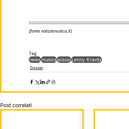
(fonte notiziemusica.it
)
Tag:
news
musica
gossip
Lenny Kravitz
Gossip
Post correlati