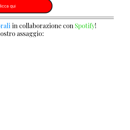
licca qui
rali
 in collaborazione con 
Spotify
!
nostro assaggio: