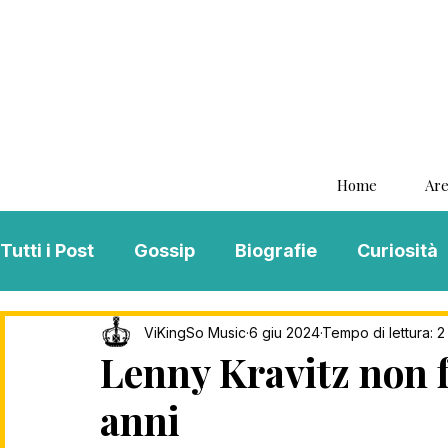
Home
Are
Tutti i Post
Gossip
Biografie
Curiosità
Interviste
ViKingSo Music
MENTAL B
ViKingSo Music
6 giu 2024
Tempo di lettura: 2
Lenny Kravitz non f
anni
Song Of The Week
Charts
Playlist