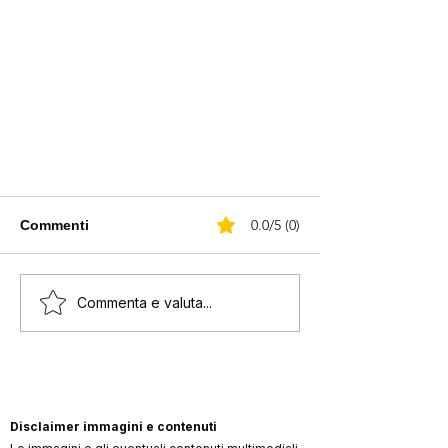
0.0/5 (0)
Commenti
Commenta e valuta...
Ecco motivo dello scioglimento
degli One Direction
Disclaimer immagini e contenuti