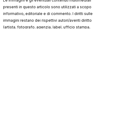
Le immagini e gli eventuali contenuti multimediali
presenti in questo articolo sono utilizzati a scopo
informativo, editoriale e di commento. I diritti sulle
immagini restano dei rispettivi autori/aventi diritto
(artista, fotografo, agenzia, label, ufficio stampa,
testata).
ViKingSo Music
non rivendica la proprietà dei
materiali di terzi e, ove possibile, indica la
fonte/credito. Qualora un contenuto risultasse non
autorizzato o lesivo di diritti, l’avente diritto può
richiederne la rimozione o la correzione dei crediti
scrivendo a
info@vikingsomusic.com
:
provvederemo tempestivamente.
Marchi, loghi e nomi citati appartengono ai
rispettivi proprietari.
ViKingSo
Riproduzione riservata © 2026 –
Music
.