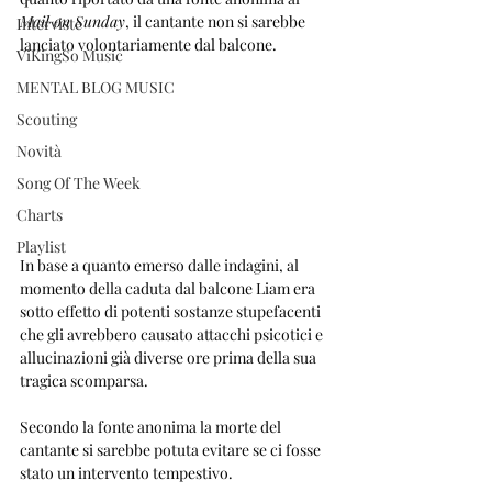
Mail on Sunday
, il cantante non si sarebbe 
Interviste
lanciato volontariamente dal balcone.
ViKingSo Music
MENTAL BLOG MUSIC
Scouting
Novità
Song Of The Week
Charts
Playlist
In base a quanto emerso dalle indagini, al 
momento della caduta dal balcone Liam era 
sotto effetto di potenti sostanze stupefacenti 
che gli avrebbero causato attacchi psicotici e 
allucinazioni già diverse ore prima della sua 
tragica scomparsa. 
Secondo la fonte anonima la morte del 
cantante si sarebbe potuta evitare se ci fosse 
stato un intervento tempestivo.