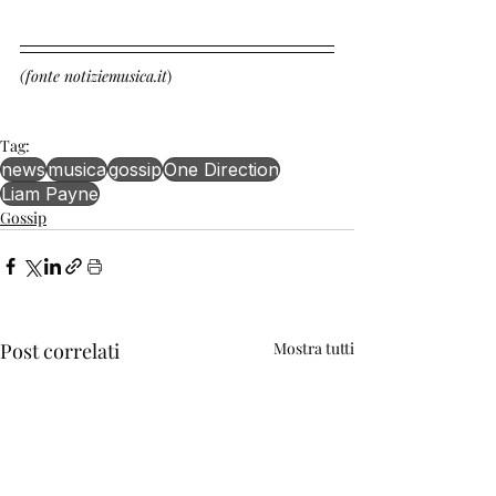
(fonte notiziemusica.it
)
Tag:
news
musica
gossip
One Direction
Liam Payne
Gossip
Post correlati
Mostra tutti