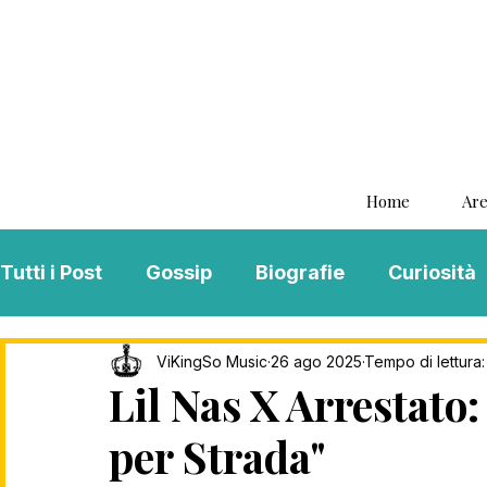
Home
Are
Tutti i Post
Gossip
Biografie
Curiosità
Interviste
ViKingSo Music
MENTAL B
ViKingSo Music
26 ago 2025
Tempo di lettura:
Lil Nas X Arrestat
per Strada"
Song Of The Week
Charts
Playlist