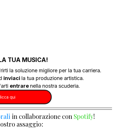
LA TUA MUSICA!
rirti la soluzione migliore per la tua carriera.
d 
inviaci 
la tua produzione artistica.
arti 
entrare 
nella nostra scuderia.
licca qui
rali
 in collaborazione con 
Spotify
!
nostro assaggio: