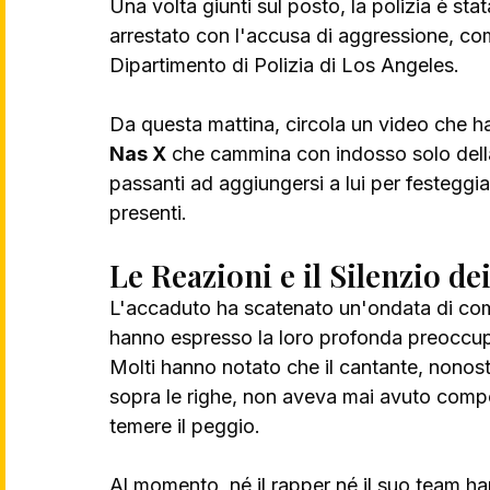
Una volta giunti sul posto, la polizia è sta
arrestato con l'accusa di aggressione, com
Dipartimento di Polizia di Los Angeles.
Da questa mattina, circola un video che ha
Nas X
 che cammina con indosso solo della b
passanti ad aggiungersi a lui per festeggi
presenti.
Le Reazioni e il Silenzio de
L'accaduto ha scatenato un'ondata di comme
hanno espresso la loro profonda preoccupa
Molti hanno notato che il cantante, nonos
sopra le righe, non aveva mai avuto compor
temere il peggio. 
Al momento, né il rapper né il suo team hann