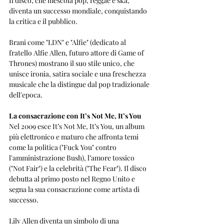
Il disco, che mescola pop, reggae e ska, 
diventa un successo mondiale, conquistando 
la critica e il pubblico.
Brani come "LDN" e "Alfie" (dedicato al 
fratello Alfie Allen, futuro attore di Game of 
Thrones) mostrano il suo stile unico, che 
unisce ironia, satira sociale e una freschezza 
musicale che la distingue dal pop tradizionale 
dell'epoca.
La consacrazione con It’s Not Me, It’s You
Nel 2009 esce It’s Not Me, It’s You, un album 
più elettronico e maturo che affronta temi 
come la politica ("Fuck You" contro 
l'amministrazione Bush), l’amore tossico 
("Not Fair") e la celebrità ("The Fear"). Il disco 
debutta al primo posto nel Regno Unito e 
segna la sua consacrazione come artista di 
successo.
Lily Allen diventa un simbolo di una 