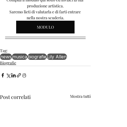
produzione artistica.
Saremo lieti di valutarla e di farti entrare 
nella nostra scuderia.
MODULO
Tag:
news
musica
biografie
Lily Allen
Biografie
Post correlati
Mostra tutti